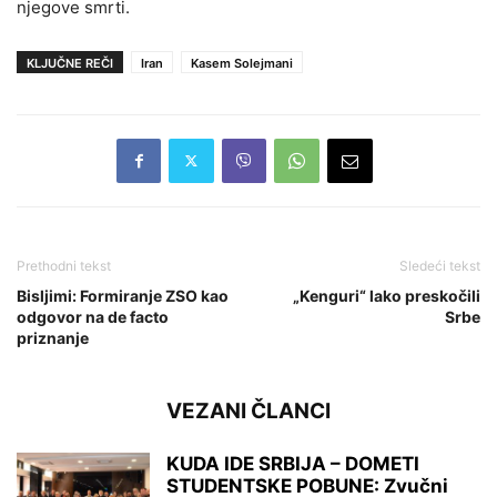
njegove smrti.
KLJUČNE REČI
Iran
Kasem Solejmani
Prethodni tekst
Sledeći tekst
Bisljimi: Formiranje ZSO kao
„Kenguri“ lako preskočili
odgovor na de facto
Srbe
priznanje
VEZANI ČLANCI
KUDA IDE SRBIJA – DOMETI
STUDENTSKE POBUNE: Zvučni