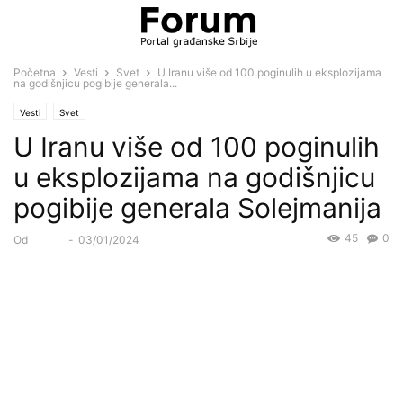
Početna
Vesti
Svet
U Iranu više od 100 poginulih u eksplozijama
na godišnjicu pogibije generala...
Vesti
Svet
U Iranu više od 100 poginulih
u eksplozijama na godišnjicu
pogibije generala Solejmanija
45
0
Od
Forum
-
03/01/2024