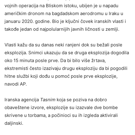
vojnih operacija na Bliskom istoku, ubijen je u napadu
američkim dronom na bagdadskom aerodromu u Iraku u
januaru 2020. godine. Bio je ključni čovek iranskih vlasti i
takođe jedan od najpolularnijih javnih ličnosti u zemlji.
Vlasti kažu da su danas neki ranjeni dok su bežali posle
eksplozija. Snimci ukazuju da se druga eksplozija dogodila
oko 15 minuta posle prve. Da bi bilo više žrtava,
ekstremisti često izazivaju drugu eksploziju da bi pogodili
hitne službi koji dođu u pomoć posle prve eksplozije,
navodi AP.
Iranska agencija
Tasnim
koja se poziva na dobro
obaveštene izvore, eksplozije su izazvale dve bombe
skrivene u torbama, a počinioci su ih izgleda aktivirali
daljinski.