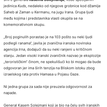
jedinica
Kuds
, nedaleko od njegove grobnice kod džamije
Saheb al Zaman u Kermanu, na jugu Irana. Grupa ljudi
među kojima i predstavnika vlasti okupila se na
komemorativnom skupu.
„Broj poginulih porastao je na 103 pošto su neki ljudi
podlegli ranama“, javila je zvanična iranska novinska
agencija
Irna
, dodajući da su neki ranjeni u kritičnom
stanju. Jedan visoki iranski zvaničnik nazvao je eksplozije
„terorističkim“ činom, ne spekulišući ko bi mogao da bude
odgovoran jer ima širih tenzija na Bliskom istoku zbog
izraelskog rata protiv Hamasa u Pojasu Gaze.
Ni jedna grupa za sada nije preuzela odgovornost za
napade.
General Kasem Solejmani koji je bio na čelu svih iranskih