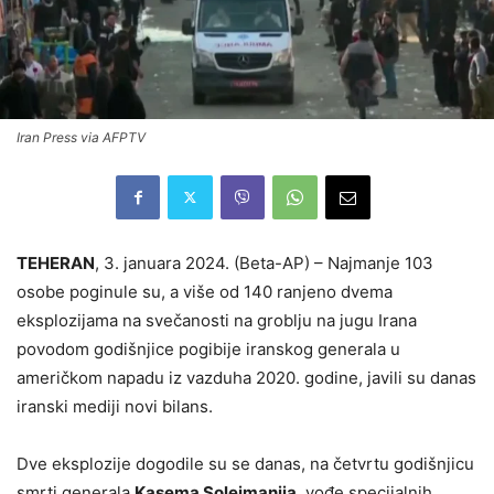
Iran Press via AFPTV
TEHERAN
, 3. januara 2024. (Beta-AP) – Najmanje 103
osobe poginule su, a više od 140 ranjeno dvema
eksplozijama na svečanosti na groblju na jugu Irana
povodom godišnjice pogibije iranskog generala u
američkom napadu iz vazduha 2020. godine, javili su danas
iranski mediji novi bilans.
Dve eksplozije dogodile su se danas, na četvrtu godišnjicu
smrti generala
Kasema Solejmanija
, vođe specijalnih