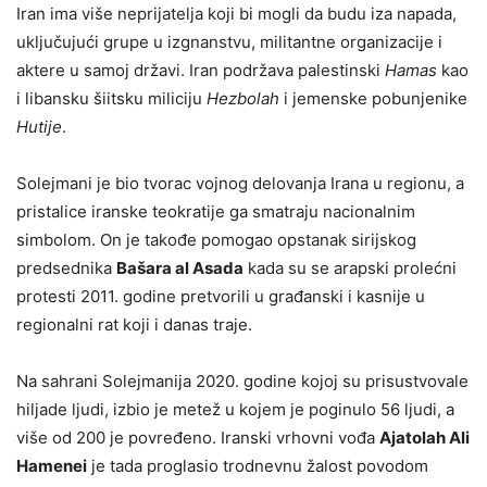
Iran ima više neprijatelja koji bi mogli da budu iza napada,
uključujući grupe u izgnanstvu, militantne organizacije i
aktere u samoj državi. Iran podržava palestinski
Hamas
kao
i libansku šiitsku miliciju
Hezbolah
i jemenske pobunjenike
Hutije
.
Solejmani je bio tvorac vojnog delovanja Irana u regionu, a
pristalice iranske teokratije ga smatraju nacionalnim
simbolom. On je takođe pomogao opstanak sirijskog
predsednika
Bašara al Asada
kada su se arapski prolećni
protesti 2011. godine pretvorili u građanski i kasnije u
regionalni rat koji i danas traje.
Na sahrani Solejmanija 2020. godine kojoj su prisustvovale
hiljade ljudi, izbio je metež u kojem je poginulo 56 ljudi, a
više od 200 je povređeno. Iranski vrhovni vođa
Ajatolah Ali
Hamenei
je tada proglasio trodnevnu žalost povodom