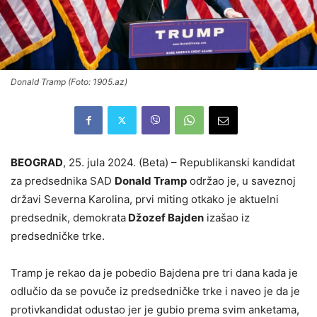
Donald Tramp (Foto: 1905.az)
BEOGRAD
, 25. jula 2024. (Beta) – Republikanski kandidat
za predsednika SAD
Donald Tramp
održao je, u saveznoj
državi Severna Karolina, prvi miting otkako je aktuelni
predsednik, demokrata
Džozef Bajden
izašao iz
predsedničke trke.
Tramp je rekao da je pobedio Bajdena pre tri dana kada je
odlučio da se povuče iz predsedničke trke i naveo je da je
protivkandidat odustao jer je gubio prema svim anketama,