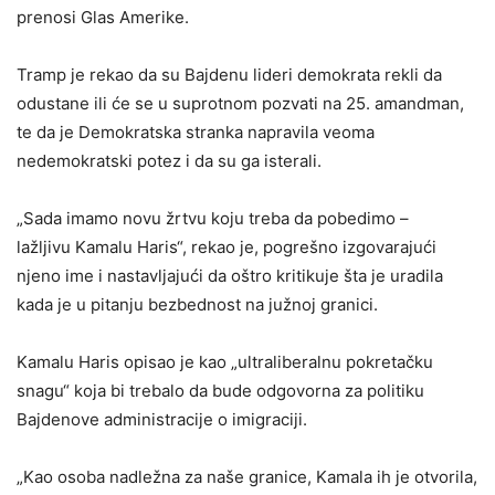
prenosi Glas Amerike.
Tramp je rekao da su Bajdenu lideri demokrata rekli da
odustane ili će se u suprotnom pozvati na 25. amandman,
te da je Demokratska stranka napravila veoma
nedemokratski potez i da su ga isterali.
„Sada imamo novu žrtvu koju treba da pobedimo –
lažljivu Kamalu Haris“, rekao je, pogrešno izgovarajući
njeno ime i nastavljajući da oštro kritikuje šta je uradila
kada je u pitanju bezbednost na južnoj granici.
Kamalu Haris opisao je kao „ultraliberalnu pokretačku
snagu“ koja bi trebalo da bude odgovorna za politiku
Bajdenove administracije o imigraciji.
„Kao osoba nadležna za naše granice, Kamala ih je otvorila,