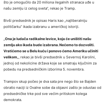
što je omogućilo da 20 miliona ilegalnih stranaca uđe u
našu zemlju iz celog sveta“, rekao je Tramp.
Bivši predsednik je opisao Haris kao „najliberalniju
političarku“ ikada izabranu u američkoj istoriji.
„
Ona je ludača radikalne levice, koja će uništiti našu
zemlju ako ikada bude izabrana. Nećemo to dozvoliti.
Vratićemo se u Belu kuću i ponovo ćemo Ameriku učiniti
velikom
„, rekao je bivši predsednik u Severnoj Karolini,
jednoj od nekolicine država koje se smatraju ključnim za
pobedu na predsedničkim izborima 5. novembra.
Trampov skup počeo je dva sata pre nego što se Bajden
obratio naciji iz Ovalne sobe da objasni zašto je odustao od
predsedničke trke pod sve većim pritiskom kolega
demokrata.