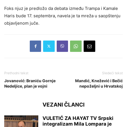
Foks njuz je predložo da debata između Trampa i Kamale
Haris bude 17. septembra, navela je ta mreža u saopštenju
objavljenom juče.
Prethodni tekst
Sledeći tekst
Jovanović: Braniću Gornje
Mandić, Knežević i Bečić
Nedeljice, plan je vojni
nepoželjni u Hrvatskoj
VEZANI ČLANCI
VULETIĆ ZA HAYAT TV Srpski
integralizam Mila Lompara je