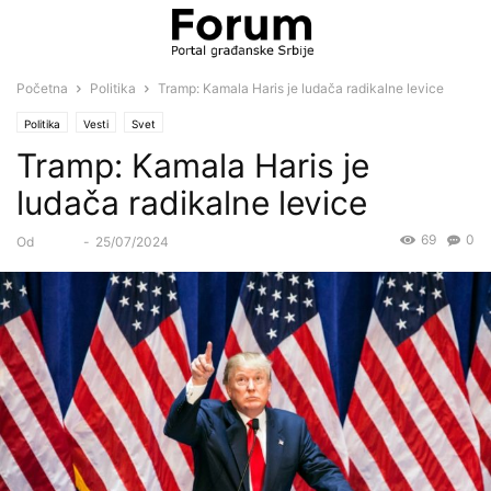
Početna
Politika
Tramp: Kamala Haris je ludača radikalne levice
Politika
Vesti
Svet
Tramp: Kamala Haris je
ludača radikalne levice
69
0
Od
Forum
-
25/07/2024