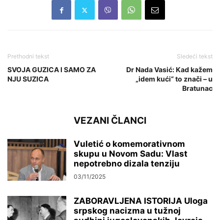
Prethodni tekst
Sledeći tekst
SVOJA GUZICA I SAMO ZA
Dr Nada Vasić: Kad kažem
NJU SUZICA
„idem kući“ to znači – u
Bratunac
VEZANI ČLANCI
Vuletić o komemorativnom
skupu u Novom Sadu: Vlast
nepotrebno dizala tenziju
03/11/2025
ZABORAVLJENA ISTORIJA Uloga
srpskog nacizma u tužnoj