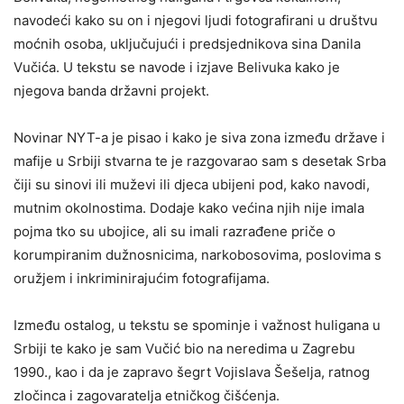
navodeći kako su on i njegovi ljudi fotografirani u društvu
moćnih osoba, uključujući i predsjednikova sina Danila
Vučića. U tekstu se navode i izjave Belivuka kako je
njegova banda državni projekt.
Novinar NYT-a je pisao i kako je siva zona između države i
mafije u Srbiji stvarna te je razgovarao sam s desetak Srba
čiji su sinovi ili muževi ili djeca ubijeni pod, kako navodi,
mutnim okolnostima. Dodaje kako većina njih nije imala
pojma tko su ubojice, ali su imali razrađene priče o
korumpiranim dužnosnicima, narkobosovima, poslovima s
oružjem i inkriminirajućim fotografijama.
Između ostalog, u tekstu se spominje i važnost huligana u
Srbiji te kako je sam Vučić bio na neredima u Zagrebu
1990., kao i da je zapravo šegrt Vojislava Šešelja, ratnog
zločinca i zagovaratelja etničkog čišćenja.