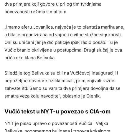
dva primjera koji govore u prilog tim tvrdnjama
povezanosti režima s mafijom.
„Imamo aferu Jovanjica, najveća je to plantaža marihuane,
a bila je organizirana od vojne i civilne službe sigurnosti.
Oni su uhićeni jer je dio policije ipak radio posao. Tu je
Vučić branio okrivljene u postupcima. Drugi slučaj je ova
priča oko klana Belivuka.
Siledžije tog Belivuka su bili na Vučićevoj inauguraciji i
nepoželjne novinare fizički micali, primjenjivali razne
zahvate itd. Samo su vam ta dva primjera dovoljna da se
smatra veza koju navodite“, objasnio je Olenik.
Vučić tekst u NYT-u povezao s CIA-om
NYT je pisao upravo o povezanosti Vučića i Veljka
Belivuka, nogometnog huligana i trgovca kokainom,