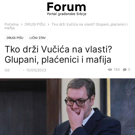
Početna
DRUGI PIŠU
Tko drži Vučića na vlasti? Glupani, plaćenici i
mafija
DRUGI PIŠU
LIČNI STAV
Tko drži Vučića na vlasti?
Glupani, plaćenici i mafija
184
0
Od
Forum
-
10/05/2023