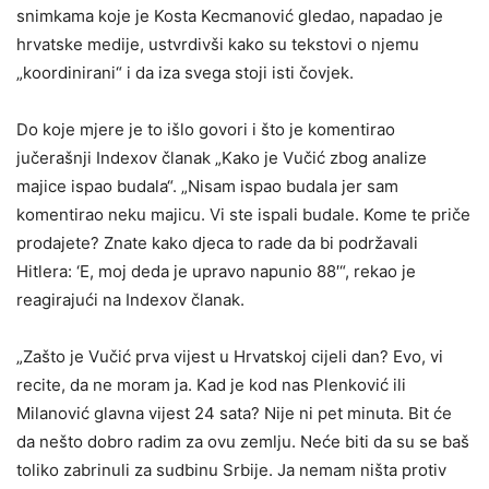
snimkama koje je Kosta Kecmanović gledao, napadao je
hrvatske medije, ustvrdivši kako su tekstovi o njemu
„koordinirani“ i da iza svega stoji isti čovjek.
Do koje mjere je to išlo govori i što je komentirao
jučerašnji Indexov članak „Kako je Vučić zbog analize
majice ispao budala“. „Nisam ispao budala jer sam
komentirao neku majicu. Vi ste ispali budale. Kome te priče
prodajete? Znate kako djeca to rade da bi podržavali
Hitlera: ‘E, moj deda je upravo napunio 88′“, rekao je
reagirajući na Indexov članak.
„Zašto je Vučić prva vijest u Hrvatskoj cijeli dan? Evo, vi
recite, da ne moram ja. Kad je kod nas Plenković ili
Milanović glavna vijest 24 sata? Nije ni pet minuta. Bit će
da nešto dobro radim za ovu zemlju. Neće biti da su se baš
toliko zabrinuli za sudbinu Srbije. Ja nemam ništa protiv