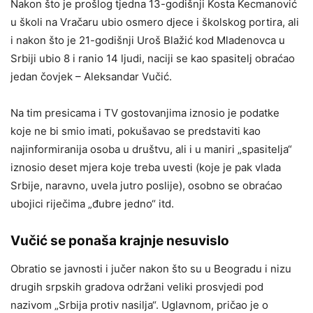
Nakon što je prošlog tjedna 13-godišnji Kosta Kecmanović
u školi na Vračaru ubio osmero djece i školskog portira, ali
i nakon što je 21-godišnji Uroš Blažić kod Mladenovca u
Srbiji ubio 8 i ranio 14 ljudi, naciji se kao spasitelj obraćao
jedan čovjek – Aleksandar Vučić.
Na tim presicama i TV gostovanjima iznosio je podatke
koje ne bi smio imati, pokušavao se predstaviti kao
najinformiranija osoba u društvu, ali i u maniri „spasitelja“
iznosio deset mjera koje treba uvesti (koje je pak vlada
Srbije, naravno, uvela jutro poslije), osobno se obraćao
ubojici riječima „đubre jedno“ itd.
Vučić se ponaša krajnje nesuvislo
Obratio se javnosti i jučer nakon što su u Beogradu i nizu
drugih srpskih gradova održani veliki prosvjedi pod
nazivom „Srbija protiv nasilja“. Uglavnom, pričao je o