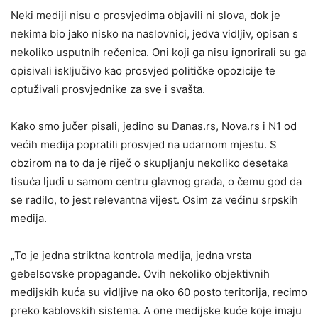
Neki mediji nisu o prosvjedima objavili ni slova, dok je
nekima bio jako nisko na naslovnici, jedva vidljiv, opisan s
nekoliko usputnih rečenica. Oni koji ga nisu ignorirali su ga
opisivali isključivo kao prosvjed političke opozicije te
optuživali prosvjednike za sve i svašta.
Kako smo jučer pisali, jedino su Danas.rs, Nova.rs i N1 od
većih medija popratili prosvjed na udarnom mjestu. S
obzirom na to da je riječ o skupljanju nekoliko desetaka
tisuća ljudi u samom centru glavnog grada, o čemu god da
se radilo, to jest relevantna vijest. Osim za većinu srpskih
medija.
„To je jedna striktna kontrola medija, jedna vrsta
gebelsovske propagande. Ovih nekoliko objektivnih
medijskih kuća su vidljive na oko 60 posto teritorija, recimo
preko kablovskih sistema. A one medijske kuće koje imaju