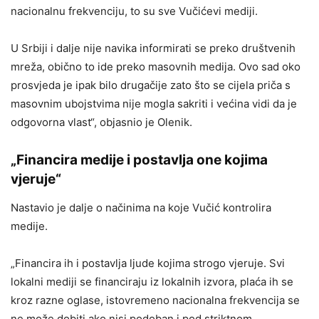
nacionalnu frekvenciju, to su sve Vučićevi mediji.
U Srbiji i dalje nije navika informirati se preko društvenih
mreža, obično to ide preko masovnih medija. Ovo sad oko
prosvjeda je ipak bilo drugačije zato što se cijela priča s
masovnim ubojstvima nije mogla sakriti i većina vidi da je
odgovorna vlast“, objasnio je Olenik.
„Financira medije i postavlja one kojima
vjeruje“
Nastavio je dalje o načinima na koje Vučić kontrolira
medije.
„Financira ih i postavlja ljude kojima strogo vjeruje. Svi
lokalni mediji se financiraju iz lokalnih izvora, plaća ih se
kroz razne oglase, istovremeno nacionalna frekvencija se
ne može dobiti ako nisi podoban i pod striktnom