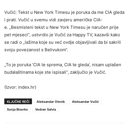
Vučić: Tekst u New York Timesu je poruka da me CIA gleda
i prati. Vučić u svemu vidi zavjeru američke CIA-
e. „Besmisleni tekst u New York Timesu je naručen prije
pet mjeseci“, ustvrdio je Vučić za Happy TV, kazavši kako
se radi o „lažima koje su već ovdje objavljivali da bi sakrili
svoju povezanost s Belivukom“.
„To je poruka ‘CIA te sprema, CIA te gleda’, nisam uplašen
budalaštinama koje ste ispisali“, zaključio je Vučić.
(Izvor: index.hr)
KLJUČNE REČI
Aleksandar Olenik
Aleksandar Vučić
Sonja Biserko
Vedran Salvia