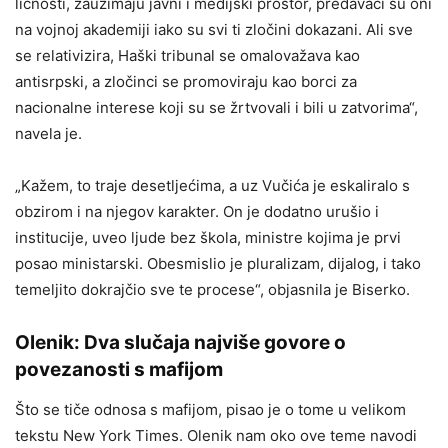
ličnosti, zauzimaju javni i medijski prostor, predavači su oni
na vojnoj akademiji iako su svi ti zločini dokazani. Ali sve
se relativizira, Haški tribunal se omalovažava kao
antisrpski, a zločinci se promoviraju kao borci za
nacionalne interese koji su se žrtvovali i bili u zatvorima“,
navela je.
„Kažem, to traje desetljećima, a uz Vučića je eskaliralo s
obzirom i na njegov karakter. On je dodatno urušio i
institucije, uveo ljude bez škola, ministre kojima je prvi
posao ministarski. Obesmislio je pluralizam, dijalog, i tako
temeljito dokrajčio sve te procese“, objasnila je Biserko.
Olenik: Dva slučaja najviše govore o
povezanosti s mafijom
Što se tiče odnosa s mafijom, pisao je o tome u velikom
tekstu New York Times. Olenik nam oko ove teme navodi