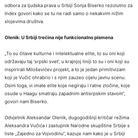
odbora za ljudska prava u Srbiji Sonja Biserko rezolutno za
Index govori kako se tu ne radi samo o nekakvim nižim
slojevima društva.
Olenik: U Srbiji trećina nije funkcionalno pismena
„To su čitave kulturne i intelektualne elite, to su oni koji
održavaju taj ‘srpski svet’, u krajnjoj liniji to su i oni koji su
inspirirali Miloševićev projekt, a to je jedan primitivizam
koji je Vučić ohrabrio i s njim zauzeo cijelu javnu scenu.
Osim toga, vi imate elite koje negiraju i ratne zločine, koje
osude u Haagu smatraju zapadnim antisrpskim stavom“,
govori nam Biserko.
Odvjetnik Aleksandar Olenik, dugogodišnji kritičar režima
Aleksandra Vučića i zastupnik Narodne skupštine Srbije s
liste „Zajedno za Vojvodinu“, kazuje nam kako je u Srbiji