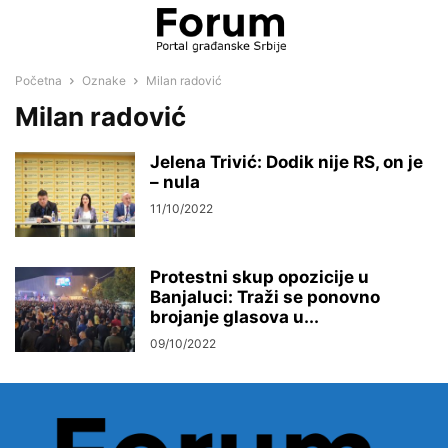
Početna
Oznake
Milan radović
Milan radović
Jelena Trivić: Dodik nije RS, on je
– nula
11/10/2022
Protestni skup opozicije u
Banjaluci: Traži se ponovno
brojanje glasova u...
09/10/2022