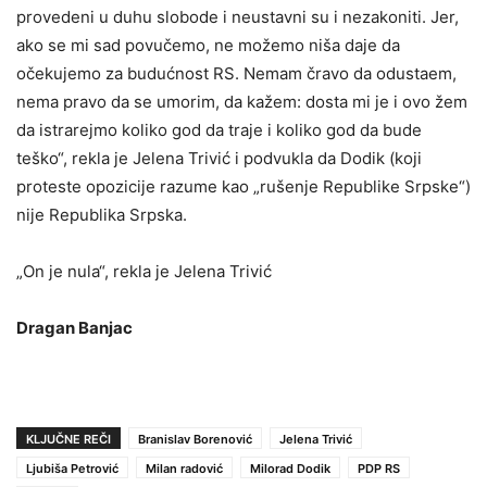
provedeni u duhu slobode i neustavni su i nezakoniti. Jer,
ako se mi sad povučemo, ne možemo niša daje da
očekujemo za budućnost RS. Nemam čravo da odustaem,
nema pravo da se umorim, da kažem: dosta mi je i ovo žem
da istrarejmo koliko god da traje i koliko god da bude
teško“, rekla je Jelena Trivić i podvukla da Dodik (koji
proteste opozicije razume kao „rušenje Republike Srpske“)
nije Republika Srpska.
„On je nula“, rekla je Jelena Trivić
Dragan Banjac
KLJUČNE REČI
Branislav Borenović
Jelena Trivić
Ljubiša Petrović
Milan radović
Milorad Dodik
PDP RS