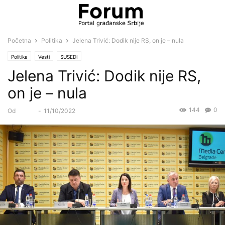
Početna
Politika
Jelena Trivić: Dodik nije RS, on je – nula
Politika
Vesti
SUSEDI
Jelena Trivić: Dodik nije RS,
on je – nula
144
0
Od
Forum
-
11/10/2022