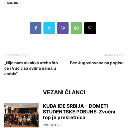
SDS RS
Prethodni tekst
Sledeći tekst
„Nije nam nikakva uteha što
Bez Jugoslovena na popisu
će i Vučić sa svima nama u
ambis“
VEZANI ČLANCI
KUDA IDE SRBIJA – DOMETI
STUDENTSKE POBUNE: Zvučni
top je prekretnica
28/10/2025