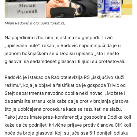
Milan Radović (Foto: portalforum.rs)
Na pojedinim izbornim mjestima su gospođi Trivić
„upisivane nule“, rekao je Radović napominjući da je u
jednom bošnjačkom selu Dodiku upisano „sto i nešto
glasova“ sa sedamdeset glasača i ti ljudi su protestovali.
Radović je istakao da Radiotelevizija RS „isključivo služi
režimu“, koja je objavila falsifikat da je gospođa Trivić od
Stejt departmenta navodno dobila neki novac. „Možete li
da zamislite stranu koja kaže da je protiv brojanja glasova,
što je uobičajena procedura kada se rezultati ne slažu.
Tako jutros imate pres-konferenciju gospodina Dodika koji
kaže da će podnijeti krivične prijave protiv članova CIK koji
hoće da broje glasove! Koji su juče ssa 6:1 donijeli odluku