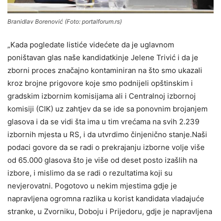
Branidlav Borenović (Foto: portalforum.rs)
„Kada pogledate listiće videćete da je uglavnom
poništavan glas naše kandidatkinje Jelene Trivić i da je
zborni proces značajno kontaminiran na što smo ukazali
kroz brojne prigovore koje smo podnijeli opštinskim i
gradskim izbornim komisijama ali i Centralnoj izbornoj
komisiji (CIK) uz zahtjev da se ide sa ponovnim brojanjem
glasova i da se vidi šta ima u tim vrećama na svih 2.239
izbornih mjesta u RS, i da utvrdimo činjenično stanje.Naši
podaci govore da se radi o prekrajanju izborne volje više
od 65.000 glasova što je više od deset posto izašlih na
izbore, i mislimo da se radi o rezultatima koji su
nevjerovatni. Pogotovo u nekim mjestima gdje je
napravljena ogromna razlika u korist kandidata vladajuće
stranke, u Zvorniku, Doboju i Prijedoru, gdje je napravljena