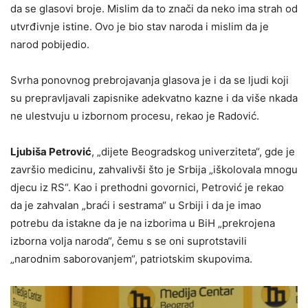
da se glasovi broje. Mislim da to znači da neko ima strah od
utvrđivnje istine. Ovo je bio stav naroda i mislim da je
narod pobijedio.
Svrha ponovnog prebrojavanja glasova je i da se ljudi koji
su prepravljavali zapisnike adekvatno kazne i da više nkada
ne ulestvuju u izbornom procesu, rekao je Radović.
Ljubiša Petrović
, „dijete Beogradskog univerziteta“, gde je
završio medicinu, zahvalivši što je Srbija „iškolovala mnogu
djecu iz RS“. Kao i prethodni govornici, Petrović je rekao
da je zahvalan „braći i sestrama“ u Srbiji i da je imao
potrebu da istakne da je na izborima u BiH „prekrojena
izborna volja naroda“, čemu s se oni suprotstavili
„narodnim saborovanjem“, patriotskim skupovima.