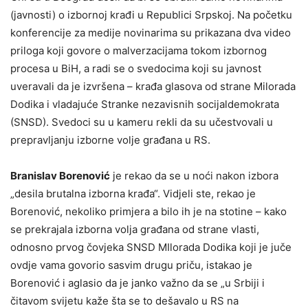
(javnosti) o izbornoj krađi u Republici Srpskoj. Na početku
konferencije za medije novinarima su prikazana dva video
priloga koji govore o malverzacijama tokom izbornog
procesa u BiH, a radi se o svedocima koji su javnost
uveravali da je izvršena – krađa glasova od strane Milorada
Dodika i vladajuće Stranke nezavisnih socijaldemokrata
(SNSD). Svedoci su u kameru rekli da su učestvovali u
prepravljanju izborne volje građana u RS.
Branislav Borenović
je rekao da se u noći nakon izbora
„desila brutalna izborna krađa“. Vidjeli ste, rekao je
Borenović, nekoliko primjera a bilo ih je na stotine – kako
se prekrajala izborna volja građana od strane vlasti,
odnosno prvog čovjeka SNSD MIlorada Dodika koji je juče
ovdje vama govorio sasvim drugu priču, istakao je
Borenović i aglasio da je janko važno da se „u Srbiji i
čitavom svijetu kaže šta se to dešavalo u RS na