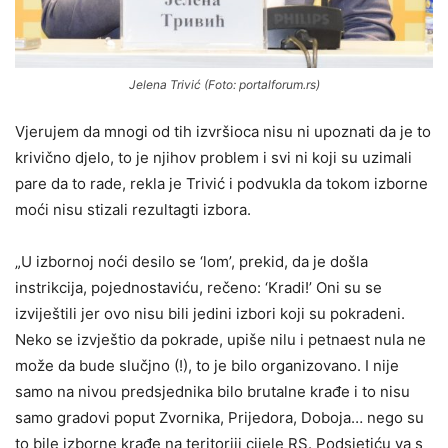
Jelena Trivić (Foto: portalforum.rs)
Vjerujem da mnogi od tih izvršioca nisu ni upoznati da je to
krivično djelo, to je njihov problem i svi ni koji su uzimali
pare da to rade, rekla je Trivić i podvukla da tokom izborne
moći nisu stizali rezultagti izbora.
„U izbornoj noći desilo se ‘lom’, prekid, da je došla
instrikcija, pojednostaviću, rečeno: ‘Kradi!’ Oni su se
izviještili jer ovo nisu bili jedini izbori koji su pokradeni.
Neko se izvještio da pokrade, upiše nilu i petnaest nula ne
može da bude slučjno (!), to je bilo organizovano. I nije
samo na nivou predsjednika bilo brutalne krađe i to nisu
samo gradovi poput Zvornika, Prijedora, Doboja… nego su
to bile izborne krađe na teritoriji cijele RS. Podsjetiću va s