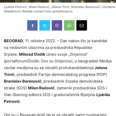
Ljubiša Petrović, Milan Radović, Jelena Trivić, Branislav Borenović i Gordana
Mladenović (Medija centar) Foto: portalforum.rs
BEOGRAD
, 11. oktobra 2022. – Dan nakon što je kandidat
na nedavnim izborima za predsednika Republike
Srpske,
Milorad Dodik
izneo svoje „činjenice“
(portalforum/Dodik: Ovo su činjenice), u beogradski Medija
centar medijima su se obratili protivkandidatkinja
Jelena
Trivić
, predsednik Partije demokratskog progresa (PDP)
Branislav Borenović
, predsednik Srpske demokratske
strake (SDS)
Milan Radović
, zamenik predsednika SDS i
član Glavnog odbora SDS i gradonačelnik Bijeljine
Ljubiša
Petrović.
Oni su u Beograd došli da bi se obratili samo novinarima