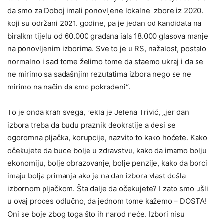
da smo za Doboj imali ponovljene lokalne izbore iz 2020.
koji su održani 2021. godine, pa je jedan od kandidata na
biralkm tijelu od 60.000 građana iala 18.000 glasova manje
na ponovljenim izborima. Sve to je u RS, nažalost, postalo
normalno i sad tome želimo tome da staemo ukraj i da se
ne mirimo sa sadašnjim rezutatima izbora nego se ne
mirimo na način da smo pokradeni“.
To je onda krah svega, rekla je Jelena Trivić, „jer dan
izbora treba da budu praznik deokratije a desi se
ogoromna pljačka, korupcije, nazvito to kako hoćete. Kako
očekujete da bude bolje u zdravstvu, kako da imamo bolju
ekonomiju, bolje obrazovanje, bolje penzije, kako da borci
imaju bolja primanja ako je na dan izbora vlast došla
izbornom pljačkom. Šta dalje da očekujete? I zato smo ušli
u ovaj proces odlučno, da jednom tome kažemo – DOSTA!
Oni se boje zbog toga što ih narod neće. Izbori nisu