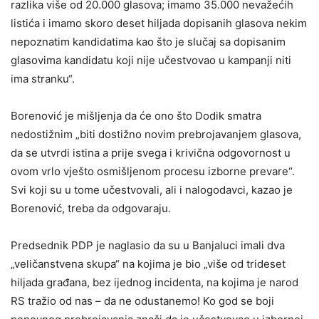
razlika više od 20.000 glasova; imamo 35.000 nevažećih
listića i imamo skoro deset hiljada dopisanih glasova nekim
nepoznatim kandidatima kao što je slučaj sa dopisanim
glasovima kandidatu koji nije učestvovao u kampanji niti
ima stranku“.
Borenović je mišljenja da će ono što Dodik smatra
nedostižnim „biti dostižno novim prebrojavanjem glasova,
da se utvrdi istina a prije svega i krivična odgovornost u
ovom vrlo vješto osmišljenom procesu izborne prevare“.
Svi koji su u tome učestvovali, ali i nalogodavci, kazao je
Borenović, treba da odgovaraju.
Predsednik PDP je naglasio da su u Banjaluci imali dva
„veličanstvena skupa“ na kojima je bio „više od trideset
hiljada građana, bez ijednog incidenta, na kojima je narod
RS tražio od nas – da ne odustanemo! Ko god se boji