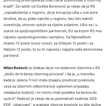
ponovnog prebrojavanja znači da je učestvovao u izbornoj
krađi!“ Za razliki od Dodika Borenović je rekao da je RS
„najzaduženija u regionu, da je korupcija ušla u sve pore
društva, da su plate najniže u regionu, bez bilo kakvih
investicija, otvoren sukob sa cijelim svijetom. Ušlo se i u
sukob sa spoljnopolitičkim partnerom, EU sa kojom RS ima
najveću spoljnotrgovinsku razmjenu. Sa Njemačkom
imamo 13 posto (uvoz-izvoz), sa Srbijom 12 posto i sa
Italijom 12 posto, to su tri najveća i najjača naša ekonomska
partnera“.
Milan Radović
je istakao da je na nedavnim izborima u RS
„došlo do kršenja izbornog procesa“ i da je „u trenutku
kada je Jelena Trivić imala znaajnu prednost prekinuta
veza sa izbornim odborima koji uglavnom pripadaju
vladajućoj koaliciji i mi nismo imali podatke sa terena do
ujutro!“ Radović je rekao da su posmatrači koalicije SDS-
PDP „izbacivani“, a gradske izborne komisije su bile dužne