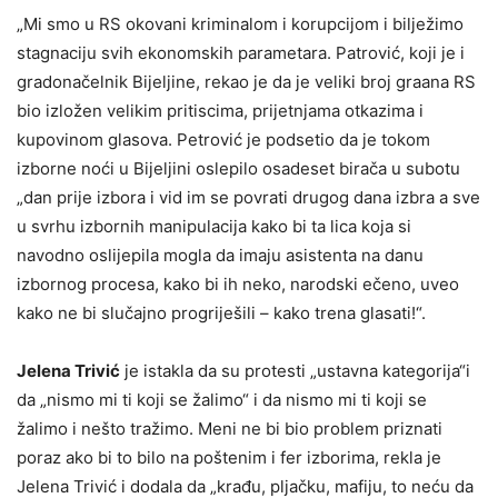
„Mi smo u RS okovani kriminalom i korupcijom i bilježimo
stagnaciju svih ekonomskih parametara. Patrović, koji je i
gradonačelnik Bijeljine, rekao je da je veliki broj graana RS
bio izložen velikim pritiscima, prijetnjama otkazima i
kupovinom glasova. Petrović je podsetio da je tokom
izborne noći u Bijeljini oslepilo osadeset birača u subotu
„dan prije izbora i vid im se povrati drugog dana izbra a sve
u svrhu izbornih manipulacija kako bi ta lica koja si
navodno oslijepila mogla da imaju asistenta na danu
izbornog procesa, kako bi ih neko, narodski ečeno, uveo
kako ne bi slučajno progriješili – kako trena glasati!“.
Jelena Trivić
je istakla da su protesti „ustavna kategorija“i
da „nismo mi ti koji se žalimo“ i da nismo mi ti koji se
žalimo i nešto tražimo. Meni ne bi bio problem priznati
poraz ako bi to bilo na poštenim i fer izborima, rekla je
Jelena Trivić i dodala da „krađu, pljačku, mafiju, to neću da