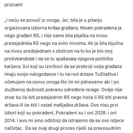
priznam!
„I neću se povući iz ovoga. Jer, bila je u pitanju
orgaizovana izborna krđaa građana. Nisam pokradena ja
nego građani RS, i nije samo bila pljačka na nivou
predsjednika RS nego na svim nivoima. Ali je bila ključna
na nivou predsjednam s obzirom na to ko je bio moj
protivkandidat i da se tu spašavala njegova politička
karijera. Svi koji su izvršioci da se prekroji volja građana
imaju svoje nalogodavce i tu na red dolaze Tužilaštva i
očekujem na osnvu onoga što im mi pdnesemo aki i po
službenoj dužnosti pokrenu određene israge. Ovdje nije
stvar ko će biti predsjednim RS nego hoće li RS biti pravna
država ili će biti i ostati mafijaška država. Ovo nisu prvi
izbori koji su pokradeni, Pokradeni su i oni 2028. i oni
2014. i evo mi smo odličniji da istrajemo da se ovo istjera
načistac. Da se ovaj drugi proces riješi sa pravosudnim