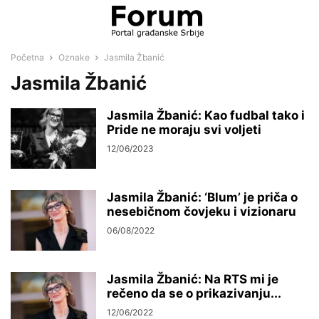
Početna
Oznake
Jasmila Žbanić
Jasmila Žbanić
Jasmila Žbanić: Kao fudbal tako i
Pride ne moraju svi voljeti
12/06/2023
Jasmila Žbanić: ‘Blum’ je priča o
nesebičnom čovjeku i vizionaru
06/08/2022
Jasmila Žbanić: Na RTS mi je
rečeno da se o prikazivanju...
12/06/2022