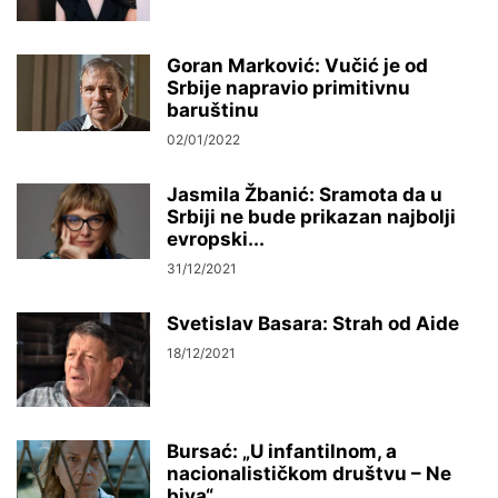
Goran Marković: Vučić je od
Srbije napravio primitivnu
baruštinu
02/01/2022
Jasmila Žbanić: Sramota da u
Srbiji ne bude prikazan najbolji
evropski...
31/12/2021
Svetislav Basara: Strah od Aide
18/12/2021
Bursać: „U infantilnom, a
nacionalističkom društvu – Ne
biva“