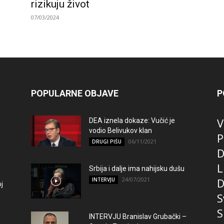
rizikuju život
07/03/2024
POPULARNE OBJAVE
P
V
DEA iznela dokaze: Vučić je
vodio Belivukov klan
P
06/11/2021
DRUGI PIŠU
D
L
Srbija i dalje ima nahijsku dušu
24/07/2021
D
INTERVJU
j
S
S
INTERVJU Branislav Grubački –