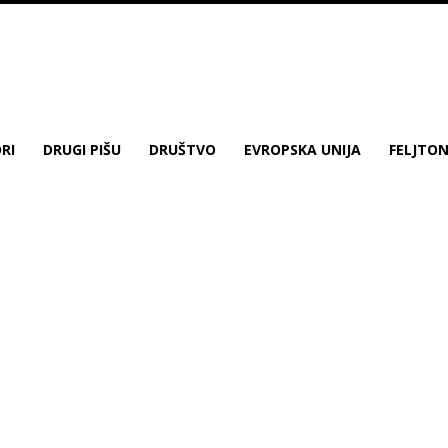
RI
DRUGI PIŠU
DRUŠTVO
EVROPSKA UNIJA
FELJTO