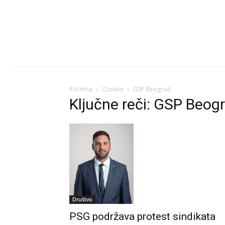
Početna
Oznake
GSP Beograd
Ključne reči: GSP Beog
Društvo
PSG podržava protest sindikata