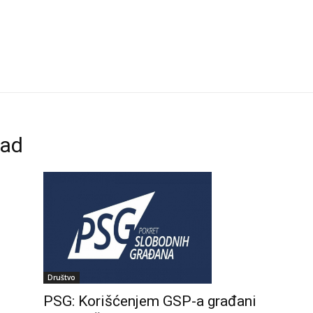
rad
Društvo
PSG: Korišćenjem GSP-a građani