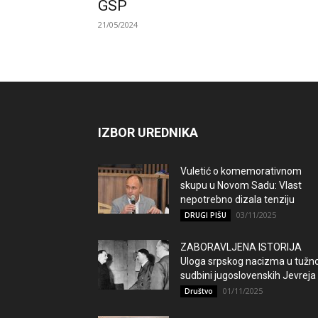
GSP
21/05/2024
IZBOR UREDNIKA
Vuletić o komemorativnom
skupu u Novom Sadu: Vlast
nepotrebno dizala tenziju
03/11/2025
DRUGI PIŠU
ZABORAVLJENA ISTORIJA
Uloga srpskog nacizma u tužno
sudbini jugoslovenskih Jevreja
01/11/2025
Društvo