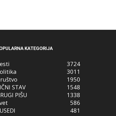
OPULARNA KATEGORIJA
esti
3724
olitika
3011
ruštvo
1950
IČNI STAV
1548
RUGI PIŠU
1338
vet
586
USEDI
481