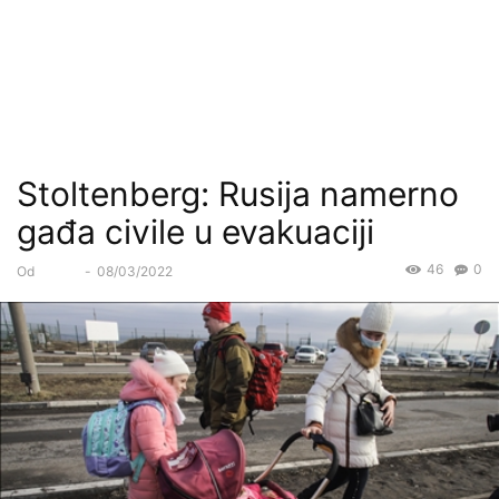
Stoltenberg: Rusija namerno
gađa civile u evakuaciji
46
0
Od
Forum
-
08/03/2022