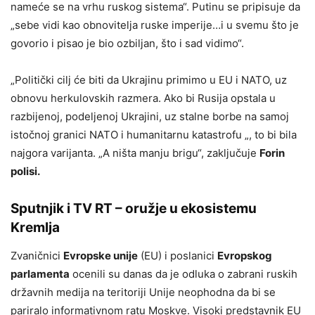
nameće se na vrhu ruskog sistema“. Putinu se pripisuje da
„sebe vidi kao obnovitelja ruske imperije…i u svemu što je
govorio i pisao je bio ozbiljan, što i sad vidimo“.
„Politički cilj će biti da Ukrajinu primimo u EU i NATO, uz
obnovu herkulovskih razmera. Ako bi Rusija opstala u
razbijenoj, podeljenoj Ukrajini, uz stalne borbe na samoj
istočnoj granici NATO i humanitarnu katastrofu „, to bi bila
najgora varijanta. „A ništa manju brigu“, zaključuje
Forin
polisi.
Sputnjik i TV RT – oružje u ekosistemu
Kremlja
Zvaničnici
Evropske unije
(EU) i poslanici
Evropskog
parlamenta
ocenili su danas da je odluka o zabrani ruskih
državnih medija na teritoriji Unije neophodna da bi se
pariralo informativnom ratu Moskve. Visoki predstavnik EU