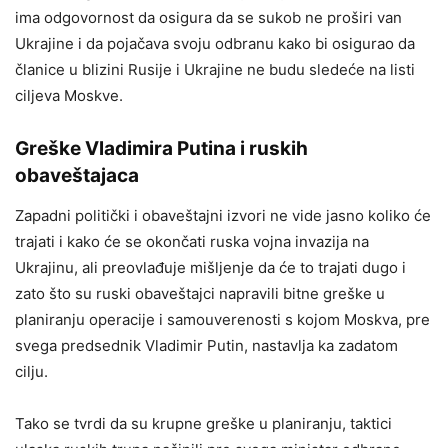
ima odgovornost da osigura da se sukob ne proširi van
Ukrajine i da pojačava svoju odbranu kako bi osigurao da
članice u blizini Rusije i Ukrajine ne budu sledeće na listi
ciljeva Moskve.
Greške Vladimira Putina i ruskih
obaveštajaca
Zapadni politički i obaveštajni izvori ne vide jasno koliko će
trajati i kako će se okončati ruska vojna invazija na
Ukrajinu, ali preovlađuje mišljenje da će to trajati dugo i
zato što su ruski obaveštajci napravili bitne greške u
planiranju operacije i samouverenosti s kojom Moskva, pre
svega predsednik Vladimir Putin, nastavlja ka zadatom
cilju.
Tako se tvrdi da su krupne greške u planiranju, taktici