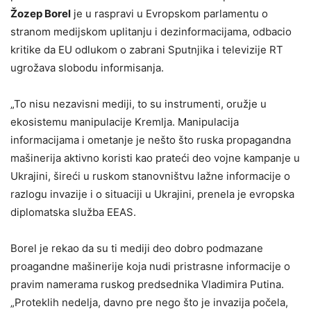
Žozep Borel
je u raspravi u Evropskom parlamentu o
stranom medijskom uplitanju i dezinformacijama, odbacio
kritike da EU odlukom o zabrani Sputnjika i televizije RT
ugrožava slobodu informisanja.
„To nisu nezavisni mediji, to su instrumenti, oružje u
ekosistemu manipulacije Kremlja. Manipulacija
informacijama i ometanje je nešto što ruska propagandna
mašinerija aktivno koristi kao prateći deo vojne kampanje u
Ukrajini, šireći u ruskom stanovništvu lažne informacije o
razlogu invazije i o situaciji u Ukrajini, prenela je evropska
diplomatska služba EEAS.
Borel je rekao da su ti mediji deo dobro podmazane
proagandne mašinerije koja nudi pristrasne informacije o
pravim namerama ruskog predsednika Vladimira Putina.
„Proteklih nedelja, davno pre nego što je invazija počela,