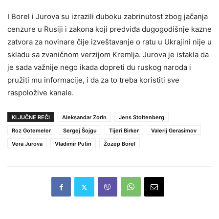
I Borel i Jurova su izrazili duboku zabrinutost zbog jačanja
cenzure u Rusiji i zakona koji predviđa dugogodišnje kazne
zatvora za novinare čije izveštavanje o ratu u Ukrajini nije u
skladu sa zvaničnom verzijom Kremlja. Jurova je istakla da
je sada važnije nego ikada dopreti du ruskog naroda i
pružiti mu informacije, i da za to treba koristiti sve
raspoložive kanale.
KLJUČNE REČI
Aleksandar Zorin
Jens Stoltenberg
Roz Gotemeler
Sergej Šojgu
Tijeri Birker
Valerij Gerasimov
Vera Jurova
Vladimir Putin
Žozep Borel