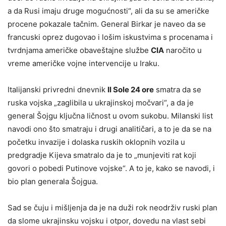
a da Rusi imaju druge mogućnosti“, ali da su se američke
procene pokazale tačnim. General Birkar je naveo da se
francuski oprez dugovao i lošim iskustvima s procenama i
tvrdnjama američke obaveštajne službe
CIA
naročito u
vreme američke vojne intervencije u Iraku.
Italijanski privredni dnevnik
Il Sole 24 ore
smatra da se
ruska vojska „zaglibila u ukrajinskoj močvari“, a da je
general Šojgu ključna ličnost u ovom sukobu. Milanski list
navodi ono što smatraju i drugi analitičari, a to je da se na
početku invazije i dolaska ruskih oklopnih vozila u
predgradje Kijeva smatralo da je to „munjeviti rat koji
govori o pobedi Putinove vojske“. A to je, kako se navodi, i
bio plan generala Šojgua.
Sad se čuju i mišljenja da je na duži rok neodrživ ruski plan
da slome ukrajinsku vojsku i otpor, dovedu na vlast sebi