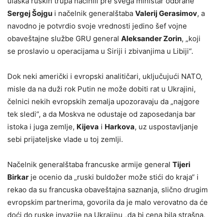
ulaska ruskih trupa načinili pre svega ministar odbrane
Sergej Šojgu
i načelnik generalštaba
Valerij Gerasimov
, a
navodno je potvrdio svoje vrednosti jedino šef vojne
obaveštajne službe GRU general
Aleksander Zorin
, „koji
se proslavio u operacijama u Siriji i zbivanjima u Libiji“.
Dok neki američki i evropski analitičari, uključujući NATO,
misle da na duži rok Putin ne može dobiti rat u Ukrajini,
čelnici nekih evropskih zemalja upozoravaju da „najgore
tek sledi“, a da Moskva ne odustaje od zaposedanja bar
istoka i juga zemlje,
Kijeva
i
Harkova
, uz uspostavljanje
sebi prijateljske vlade u toj zemlji.
Načelnik generalštaba francuske armije general
Tijeri
Birkar
je ocenio da „ruski buldožer može stići do kraja“ i
rekao da su francuska obaveštajna saznanja, slično drugim
evropskim partnerima, govorila da je malo verovatno da će
doći do ruske invazije na Ukrajinu „da bi cena bila strašna,