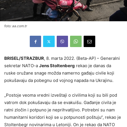
foto: aa.com.tr
BRISEL/STRAZBUR
, 8. marta 2022. (Beta-AP) – Generalni
sekretar NATO-a
Jens Stoltenberg
rekao je danas da
ruske oružane snage možda namerno gađaju civile koji
pokušavaju da pobegnu od vojnog napada na Ukrajinu.
„Postoje veoma vredni izveštaji o civilima koji su bili pod
vatrom dok pokušavaju da se evakuišu. Gađanje civila je
ratni zločin i potpuno je neprihvatljivo. Potrebni su nam
humanitarni koridori koji se u potpunosti poštuju“, rekao je
Stoltenbegr novinarima u Letoniji. On je rekao da NATO