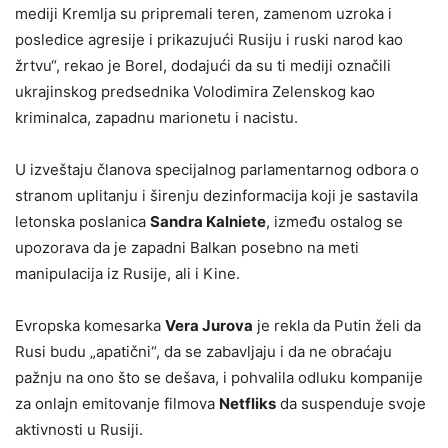
mediji Kremlja su pripremali teren, zamenom uzroka i
posledice agresije i prikazujući Rusiju i ruski narod kao
žrtvu“, rekao je Borel, dodajući da su ti mediji označili
ukrajinskog predsednika Volodimira Zelenskog kao
kriminalca, zapadnu marionetu i nacistu.
U izveštaju članova specijalnog parlamentarnog odbora o
stranom uplitanju i širenju dezinformacija koji je sastavila
letonska poslanica
Sandra Kalniete
, između ostalog se
upozorava da je zapadni Balkan posebno na meti
manipulacija iz Rusije, ali i Kine.
Evropska komesarka
Vera Jurova
je rekla da Putin želi da
Rusi budu „apatični“, da se zabavljaju i da ne obraćaju
pažnju na ono što se dešava, i pohvalila odluku kompanije
za onlajn emitovanje filmova
Netfliks
da suspenduje svoje
aktivnosti u Rusiji.