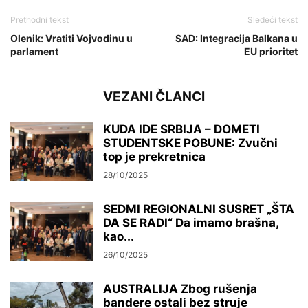
Prethodni tekst
Sledeći tekst
Olenik: Vratiti Vojvodinu u
SAD: Integracija Balkana u
parlament
EU prioritet
VEZANI ČLANCI
KUDA IDE SRBIJA – DOMETI
STUDENTSKE POBUNE: Zvučni
top je prekretnica
28/10/2025
SEDMI REGIONALNI SUSRET „ŠTA
DA SE RADI“ Da imamo brašna,
kao...
26/10/2025
AUSTRALIJA Zbog rušenja
bandere ostali bez struje