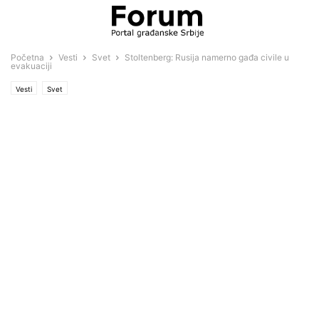
Početna
Vesti
Svet
Stoltenberg: Rusija namerno gađa civile u
evakuaciji
Vesti
Svet