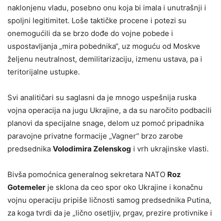
naklonjenu vladu, posebno onu koja bi imala i unutrašnji i
spoljni legitimitet. Loše taktičke procene i potezi su
onemogućili da se brzo dođe do vojne pobede i
uspostavljanja „mira pobednika“, uz moguću od Moskve
željenu neutralnost, demilitarizaciju, izmenu ustava, pa i
teritorijalne ustupke.
Svi analitičari su saglasni da je mnogo uspešnija ruska
vojna operacija na jugu Ukrajine, a da su naročito podbacili
planovi da specijalne snage, delom uz pomoć pripadnika
paravojne privatne formacije „Vagner“ brzo zarobe
predsednika
Volodimira Zelenskog
i vrh ukrajinske vlasti.
Bivša pomoćnica generalnog sekretara NATO
Roz
Gotemeler
je sklona da ceo spor oko Ukrajine i konačnu
vojnu operaciju pripiše ličnosti samog predsednika Putina,
za koga tvrdi da je „lično osetljiv, prgav, prezire protivnike i