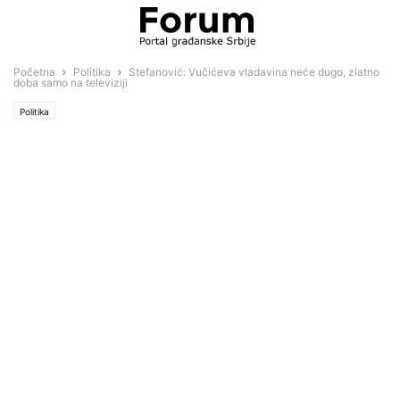
Početna
Politika
Stefanović: Vučićeva vladavina neće dugo, zlatno
doba samo na televiziji
Politika