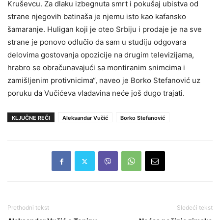
Kruševcu. Za dlaku izbegnuta smrt i pokušaj ubistva od
strane njegovih batinaša je njemu isto kao kafansko
šamaranje. Huligan koji je oteo Srbiju i prodaje je na sve
strane je ponovo odlučio da sam u studiju odgovara
delovima gostovanja opozicije na drugim televizijama,
hrabro se obračunavajući sa montiranim snimcima i
zamišljenim protivnicima“, naveo je Borko Stefanović uz
poruku da Vučićeva vladavina neće još dugo trajati.
KLJUČNE REČI
Aleksandar Vučić
Borko Stefanović
Prethodni tekst
Sledeći tekst