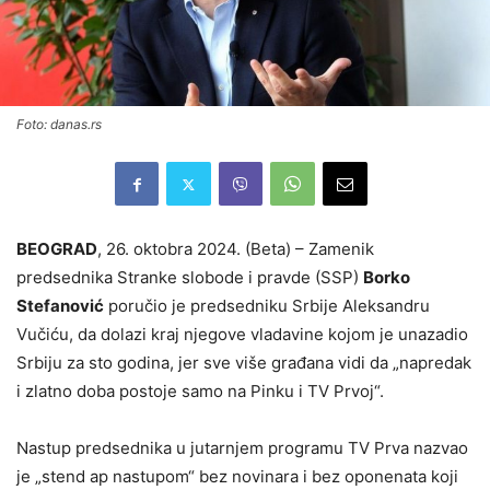
Foto: danas.rs
BEOGRAD
, 26. oktobra 2024. (Beta) – Zamenik
predsednika Stranke slobode i pravde (SSP)
Borko
Stefanović
poručio je predsedniku Srbije Aleksandru
Vučiću, da dolazi kraj njegove vladavine kojom je unazadio
Srbiju za sto godina, jer sve više građana vidi da „napredak
i zlatno doba postoje samo na Pinku i TV Prvoj“.
Nastup predsednika u jutarnjem programu TV Prva nazvao
je „stend ap nastupom“ bez novinara i bez oponenata koji