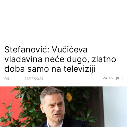
Stefanović: Vučićeva
vladavina neće dugo, zlatno
doba samo na televiziji
45
0
Od
Forum
-
26/10/2024