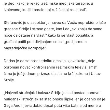
je deo, kako je rekao „režimske medijske terapije, u
izolovanoj kutiji i paralelnoj ružičastoj realnosti“.
Stefanović je u saopštenju naveo da Vučić neprekidno laže
građane Srbije i strane goste, kao i da „svi znaju da samo
hoće da ostane na vlasti“ kako bi se vlast bogatila, a
građani patili pod divljanjem cena i „pod jarmom
naprednjačke korupcije“.
Dodao je da se predsedniku omakla izjava kako „daje
ogroman novac kontrolisanim režimskim televizijama“,
čime je još jednom priznao da stalno krši zakone i Ustav
Srbije.
„Najveći stručnjak i baksuz Srbije je sad postao ponovo i
huliganski stručnjak sa stadionske šipke jer je ocenio da je
Gaga Anonijević dobio deset puta više batina od mene u