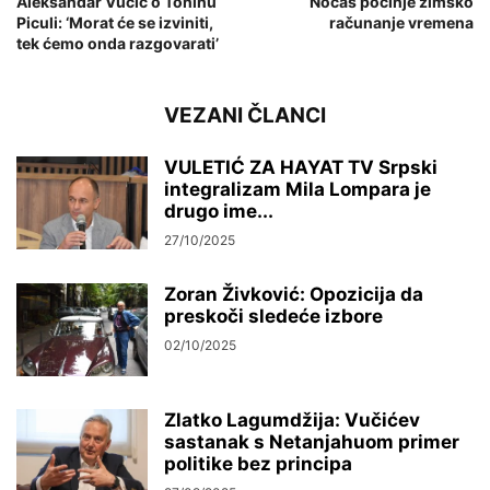
Aleksandar Vučić o Toninu
Noćas počinje zimsko
Piculi: ‘Morat će se izviniti,
računanje vremena
tek ćemo onda razgovarati’
VEZANI ČLANCI
VULETIĆ ZA HAYAT TV Srpski
integralizam Mila Lompara je
drugo ime...
27/10/2025
Zoran Živković: Opozicija da
preskoči sledeće izbore
02/10/2025
Zlatko Lagumdžija: Vučićev
sastanak s Netanjahuom primer
politike bez principa