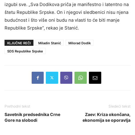
izgubi sve. „Sva Dodikova priča je manifestno i latentno na
štetu Republike Srpske. On i njegovi sledbenici nisu njena
budućnost i što više oni budu na vlasti to će biti manje
Republike Srpske“, rekao je Stanić.
KLJUČNE REČI
Miladin Stanić
Milorad Dodik
SDS Republike Srpske
Prethodni tekst
Sledeći tekst
Savetnik predsednika Crne
Zaev: Kriza okončana,
Gore na slobodi
ekonomija se oporavlja