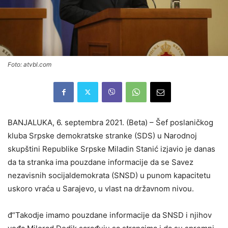
Foto: atvbl.com
BANJALUKA, 6. septembra 2021. (Beta) – Šef poslaničkog
kluba Srpske demokratske stranke (SDS) u Narodnoj
skupštini Republike Srpske Miladin Stanić izjavio je danas
da ta stranka ima pouzdane informacije da se Savez
nezavisnih socijaldemokrata (SNSD) u punom kapacitetu
uskoro vraća u Sarajevo, u vlast na državnom nivou.
đ“Takodje imamo pouzdane informacije da SNSD i njihov