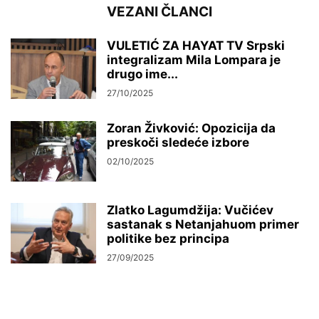
VEZANI ČLANCI
VULETIĆ ZA HAYAT TV Srpski
integralizam Mila Lompara je
drugo ime...
27/10/2025
Zoran Živković: Opozicija da
preskoči sledeće izbore
02/10/2025
Zlatko Lagumdžija: Vučićev
sastanak s Netanjahuom primer
politike bez principa
27/09/2025