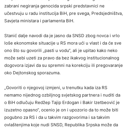
zabrani negiranja genocida srpski predstavnici ne
učestvuju u radu institucija BiH, pre svega, Predsjedništva,
Savjeta ministara i parlamenta BiH.
Stanić dalje navodi da je jasno da SNSD zbog novca i vrlo
loše ekonomske situacije u RS mora ući u vlast i da će sve
ono što su govorili „pasti u vodu“, ali je upitao kako neko
može sebi uzeti za pravo da bez ikakvog institucionalnog
dogovora izjavi da su spremni na korekciju ili pregovaranje
oko Dejtonskog sporazuma.
„Govoriti o njegovoj izmjeni, u trenutku kada iza RS
nemamo nijednog ozbiljnog svjetskog partnera i nuditi da
o BiH odlučuju Redžep Tajip Erdogan i Bakir Izetbeović je
izuzetno opasno“, ocenio je on i upozorio da to može biti
pogubno za RS i da u takvim razgovorima i sa takvim
ovlaštenjima koje nudi SNSD, Republika Srpska može da