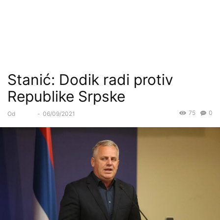
Stanić: Dodik radi protiv
Republike Srpske
75
0
Od
Forum
-
06/09/2021