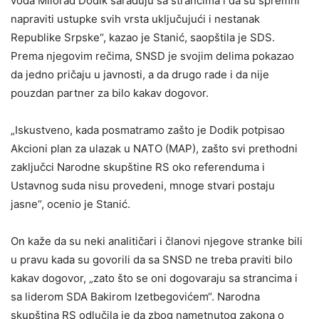
vođa Milorad Dodik sarađuju sa strancima i da su spremni
napraviti ustupke svih vrsta uključujući i nestanak
Republike Srpske“, kazao je Stanić, saopštila je SDS.
Prema njegovim rečima, SNSD je svojim delima pokazao
da jedno pričaju u javnosti, a da drugo rade i da nije
pouzdan partner za bilo kakav dogovor.
„Iskustveno, kada posmatramo zašto je Dodik potpisao
Akcioni plan za ulazak u NATO (MAP), zašto svi prethodni
zaključci Narodne skupštine RS oko referenduma i
Ustavnog suda nisu provedeni, mnoge stvari postaju
jasne“, ocenio je Stanić.
On kaže da su neki analitičari i članovi njegove stranke bili
u pravu kada su govorili da sa SNSD ne treba praviti bilo
kakav dogovor, „zato što se oni dogovaraju sa strancima i
sa liderom SDA Bakirom Izetbegovićem“. Narodna
skupština RS odlučila je da zbog nametnutog zakona o