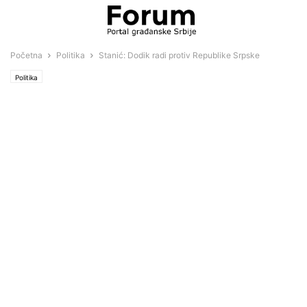
Početna
Politika
Stanić: Dodik radi protiv Republike Srpske
Politika