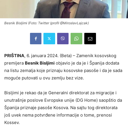
Besnik Bisljimi (Foto: Twitter (profil @MiroslavLajcak)
PRIŠTINA
, 6. januara 2024. (Beta) – Zamenik kosovskog
premijera
Besnik Bisljimi
objavio je da je i Španija dodata
na listu zemalja koje priznaju kosovske pasoše i da je sada
moguće putovati u ovu zemlju bez vize.
Bisljimi je rekao da je Generalni direktorat za migracije i
unutrašnje poslove Evropske unije (DG Home) saopštio da
Španija priznaje pasoše Kosova. Na sajtu tog direktorata
još uvek nema potvrđene informacije o tome, prenosi
Kossev.