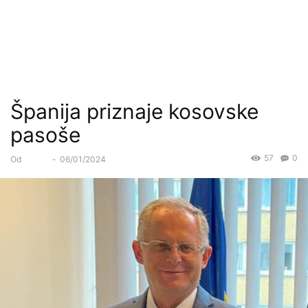
Španija priznaje kosovske
pasoše
57
0
Od
Forum
-
06/01/2024