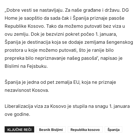
„Dobre vesti se nastavljaju. Za naše građane i državu. DG
Home je saopštio da sada čak i Španija priznaje pasoše
Republike Kosovo. Tako da možemo putovati bez viza u
ovu zemlju. Dok je bezvizni pokret počeo 1. januara,
Španija je destinacija koja se dodaje zemljama šengenskog
prostora u koje možemo putovati, što je ranije bilo
prepreka bilo nepriznavanje našeg pasoša“, napisao je
Bislimi na Fejsbuku.
Španija je jedna od pet zemalja EU, koja ne priznaje
nezavisnost Kosova.
Liberalizacija viza za Kosovo je stupila na snagu 1. januara
ove godine.
KLJUČNE REČI
Besnik Bisljimi
Republika kosovo
Španija