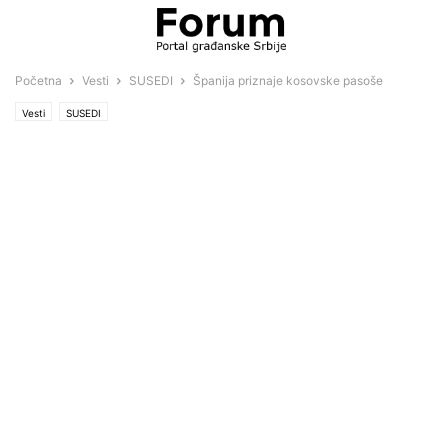
Početna
Vesti
SUSEDI
Španija priznaje kosovske pasoše
Vesti
SUSEDI