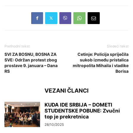
Prethodni tekst
Sledeći tekst
SVI ZA BOSNU, BOSNA ZA
Cetinje: Policija spriječila
SVE: Održan protest zbog
sukob između pristalica
proslave 9. januara – Dana
mitropolita Mihaila i vladike
RS
Borisa
VEZANI ČLANCI
KUDA IDE SRBIJA – DOMETI
STUDENTSKE POBUNE: Zvučni
top je prekretnica
28/10/2025