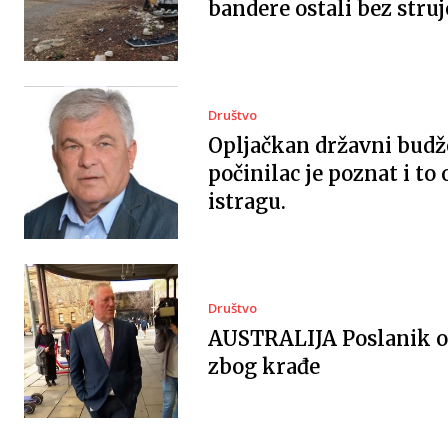
bandere ostali bez struj
Društvo
Opljačkan državni budž
počinilac je poznat i to
istragu.
Društvo
AUSTRALIJA Poslanik 
zbog krađe