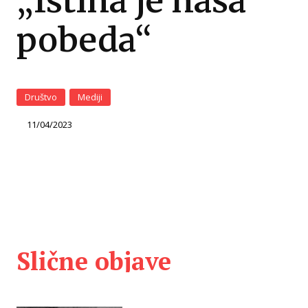
„Istina je naša
pobeda“
Društvo
Mediji
11/04/2023
Slične objave