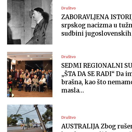
Društvo
ZABORAVLJENA ISTORI
srpskog nacizma u tužn
sudbini jugoslovenskih 
Društvo
SEDMI REGIONALNI S
„ŠTA DA SE RADI“ Da 
brašna, kao što nemam
masla…
Društvo
AUSTRALIJA Zbog ruše