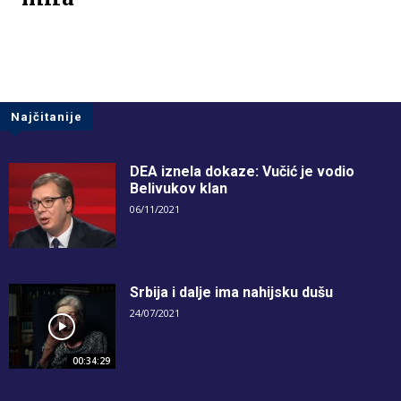
Najčitanije
DEA iznela dokaze: Vučić je vodio
Belivukov klan
06/11/2021
Srbija i dalje ima nahijsku dušu
24/07/2021
00:34:29