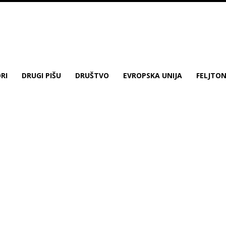
RI
DRUGI PIŠU
DRUŠTVO
EVROPSKA UNIJA
FELJTO