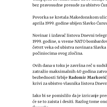
bez pravosudne presude za ubistvo Ćur
Povorka se kretala Makedonskom ulicom
aprila 1999. godine ubijen Slavko Ćuruv
Novinar i izdavač listova Dnevni telegra
1999. godine, u vreme NATO bombardova
četvrt veka od ubistva novinara Slavka 
počiniocima ovog zločina.
Ovih dana u toku je završna reč u sud
zatražio maksimalnih 40 godina zatvor
bezbednosti Srbije
Radomir Marković,
krivi za ubistvo vlasnika listova Dnevn
Iako bi se pomislilo da je izricanje pre
će se to zaista i desiti. Razlog tome o