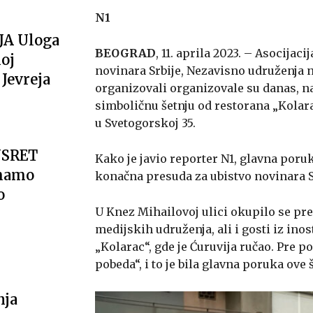
N1
JA Uloga
BEOGRAD
, 11. aprila 2023. – Asocija
oj
novinara Srbije, Nezavisno udruženja n
Jevreja
organizovali organizovale su danas, n
simboličnu šetnju od restorana „Kolara
u Svetogorskoj 35.
USRET
Kako je javio reporter N1, glavna poruk
imamo
konačna presuda za ubistvo novinara S
o
U Knez Mihailovoj ulici okupilo se pre
medijskih udruženja, ali i gosti iz ino
„Kolarac“, gde je Ćuruvija ručao. Pre po
pobeda“, i to je bila glavna poruka ove š
nja