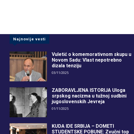
Najnovije vesti
Vuletić o komemorativnom skupu u
Novom Sadu: Vlast nepotrebno
dizala tenziju
03/11/2025
ZABORAVLJENA ISTORIJA Uloga
srpskog nacizma u tužnoj sudbini
jugoslovenskih Jevreja
01/11/2025
KUDA IDE SRBIJA – DOMETI
STUDENTSKE POBUNE: Zvučni top