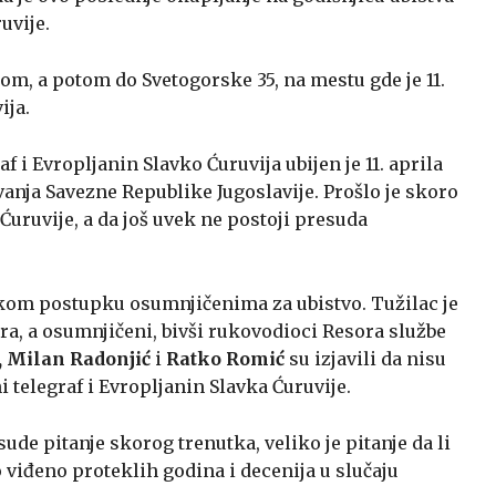
uvije.
, a potom do Svetogorske 35, na mestu gde je 11.
ija.
f i Evropljanin Slavko Ćuruvija ubijen je 11. aprila
nja Savezne Republike Jugoslavije. Prošlo je skoro
Ćuruvije, a da još uvek ne postoji presuda
skom postupku osumnjičenima za ubistvo. Tužilac je
a, a osumnjičeni, bivši rukovodioci Resora službe
 Milan Radonjić
i
Ratko Romić
su izjavili da nisu
i telegraf i Evropljanin Slavka Ćuruvije.
sude pitanje skorog trenutka, veliko je pitanje da li
no viđeno proteklih godina i decenija u slučaju