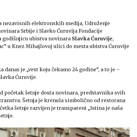
cija nezavisnih elektronskih medija, Udruženje
ovinara Srbije i Slavko Ćuruvija Fondacije
a godišnjicu ubistva novinara
Slavka Ćuruvije
,
c“ u Knez Mihajlovoj ulici do mesta ubistva Ćuruvije
a danas je „vest koju čekamo 24 godine“, a to je –
lavka Ćuruvije.
d početak šetnje dosta novinara, predstavnika svih
stranstva. Šetnja je krenula simbolično od restorana
četka šetnje razvijen je transparent „Istina je naša
etnje.