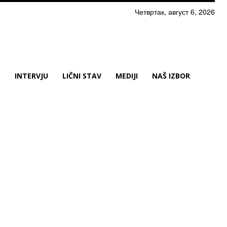
Четвртак, август 6, 2026
N
INTERVJU
LIČNI STAV
MEDIJI
NAŠ IZBOR