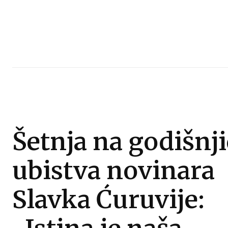
Šetnja na godišnj
ubistva novinara
Slavka Ćuruvije: