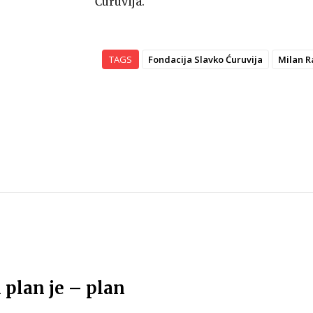
Ćuruvija.
TAGS
Fondacija Slavko Ćuruvija
Milan R
plan je – plan