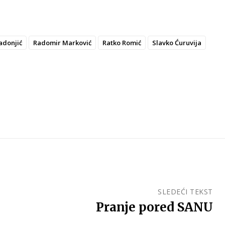
adonjić
Radomir Marković
Ratko Romić
Slavko Ćuruvija
SLEDEĆI TEKST
Pranje pored SANU