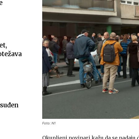
e
et,
 otežava
osuđen
Foto: N1
Okupljeni novinari kažu da se nadaju d