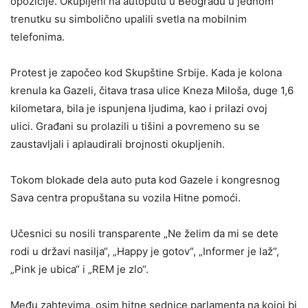
opozicije. Okupljeni na autoputu u Beogradu u jednom
trenutku su simbolično upalili svetla na mobilnim
telefonima.
Protest je započeo kod Skupštine Srbije. Kada je kolona
krenula ka Gazeli, čitava trasa ulice Kneza Miloša, duge 1,6
kilometara, bila je ispunjena ljudima, kao i prilazi ovoj
ulici. Građani su prolazili u tišini a povremeno su se
zaustavljali i aplaudirali brojnosti okupljenih.
Tokom blokade dela auto puta kod Gazele i kongresnog
Sava centra propuštana su vozila Hitne pomoći.
Učesnici su nosili transparente „Ne želim da mi se dete
rodi u državi nasilja“, „Happy je gotov“, „Informer je laž“,
„Pink je ubica“ i „REM je zlo“.
Među zahtevima, osim hitne sednice parlamenta na kojoj bi