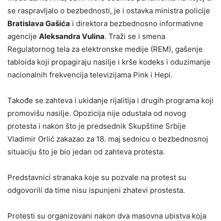
se raspravljalo o bezbednosti, je i ostavka ministra policije
Bratislava Gašića
i direktora bezbednosno informativne
agencije
Aleksandra Vulina
. Traži se i smena
Regulatornog tela za elektronske medije (REM), gašenje
tabloida koji propagiraju nasilje i krše kodeks i oduzimanje
nacionalnih frekvencija televizijama Pink i Hepi.
Takođe se zahteva i ukidanje rijalitija i drugih programa koji
promovišu nasilje. Opozicija nije odustala od novog
protesta i nakon što je predsednik Skupštine Srbije
Vladimir Orlić zakazao za 18. maj sednicu o bezbednosnoj
situaciju što je bio jedan od zahteva protesta.
Predstavnici stranaka koje su pozvale na protest su
odgovorili da time nisu ispunjeni zhatevi prostesta.
Protesti su organizovani nakon dva masovna ubistva koja