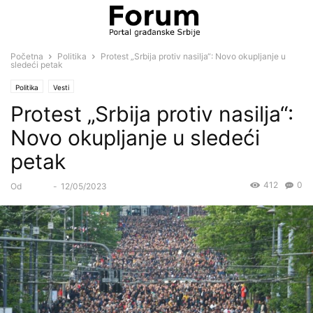
Početna
Politika
Protest „Srbija protiv nasilja“: Novo okupljanje u
sledeći petak
Politika
Vesti
Protest „Srbija protiv nasilja“:
Novo okupljanje u sledeći
petak
412
0
Od
Forum
-
12/05/2023