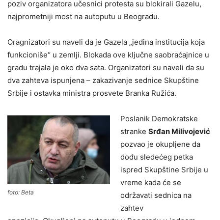
poziv organizatora učesnici protesta su blokirali Gazelu,
najprometniji most na autoputu u Beogradu.
Oragnizatori su naveli da je Gazela „jedina institucija koja
funkcioniše“ u zemlji. Blokada ove ključne saobraćajnice u
gradu trajala je oko dva sata. Organizatori su naveli da su
dva zahteva ispunjena – zakazivanje sednice Skupštine
Srbije i ostavka ministra prosvete Branka Ružića.
Poslanik Demokratske
stranke
Srđan Milivojević
pozvao je okupljene da
dođu sledećeg petka
ispred Skupštine Srbije u
vreme kada će se
foto: Beta
održavati sednica na
zahtev