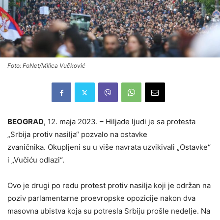
Foto: FoNet/Milica Vučković
BEOGRAD
, 12. maja 2023. – Hiljade ljudi je sa protesta
„Srbija protiv nasilja“ pozvalo na ostavke
zvaničnika. Okupljeni su u više navrata uzvikivali „Ostavke“
i „Vučiću odlazi“.
Ovo je drugi po redu protest protiv nasilja koji je održan na
poziv parlamentarne proevropske opozicije nakon dva
masovna ubistva koja su potresla Srbiju prošle nedelje. Na