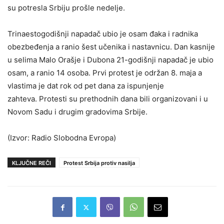
su potresla Srbiju prošle nedelje.
Trinaestogodišnji napadač ubio je osam đaka i radnika
obezbeđenja a ranio šest učenika i nastavnicu. Dan kasnije
u selima Malo Orašje i Dubona 21-godišnji napadač je ubio
osam, a ranio 14 osoba. Prvi protest je održan 8. maja a
vlastima je dat rok od pet dana za ispunjenje
zahteva. Protesti su prethodnih dana bili organizovani i u
Novom Sadu i drugim gradovima Srbije.
(Izvor: Radio Slobodna Evropa)
KLJUČNE REČI
Protest Srbija protiv nasilja