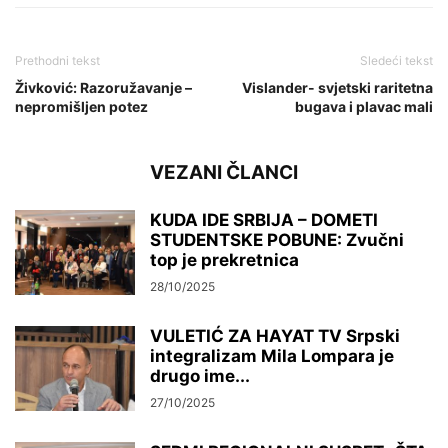
Prethodni tekst
Sledeći tekst
Živković: Razoružavanje –
Vislander- svjetski raritetna
nepromišljen potez
bugava i plavac mali
VEZANI ČLANCI
KUDA IDE SRBIJA – DOMETI
STUDENTSKE POBUNE: Zvučni
top je prekretnica
28/10/2025
VULETIĆ ZA HAYAT TV Srpski
integralizam Mila Lompara je
drugo ime...
27/10/2025