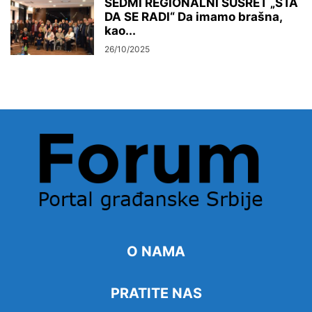
SEDMI REGIONALNI SUSRET „ŠTA
DA SE RADI“ Da imamo brašna,
kao...
26/10/2025
O NAMA
PRATITE NAS