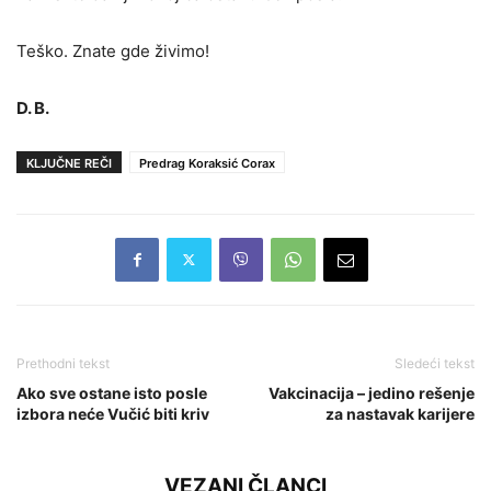
Teško. Znate gde živimo!
D. B.
KLJUČNE REČI
Predrag Koraksić Corax
Prethodni tekst
Sledeći tekst
Ako sve ostane isto posle
Vakcinacija – jedino rešenje
izbora neće Vučić biti kriv
za nastavak karijere
VEZANI ČLANCI