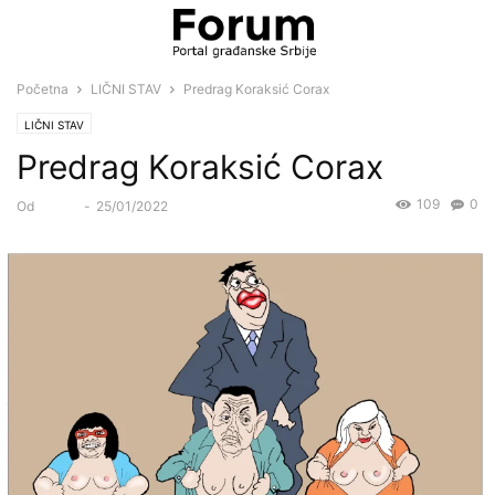
Početna
LIČNI STAV
Predrag Koraksić Corax
LIČNI STAV
Predrag Koraksić Corax
109
0
Od
Forum
-
25/01/2022