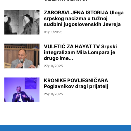
ZABORAVLJENA ISTORIJA Uloga
srpskog nacizma u tužnoj
sudbini jugoslovenskih Jevreja
01/11/2025
VULETIĆ ZA HAYAT TV Srpski
integralizam Mila Lompara je
drugo ime...
27/10/2025
KRONIKE POVIJESNIČARA
Poglavnikov dragi prijatelj
25/10/2025