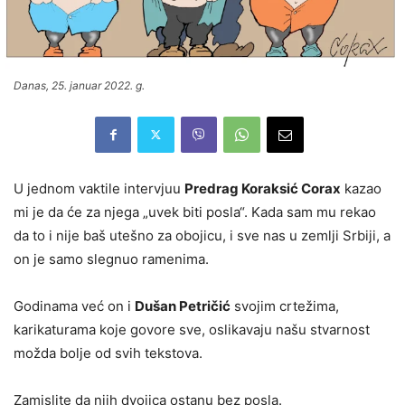
Danas, 25. januar 2022. g.
U jednom vaktile intervjuu
Predrag Koraksić Corax
kazao
mi je da će za njega „uvek biti posla“. Kada sam mu rekao
da to i nije baš utešno za obojicu, i sve nas u zemlji Srbiji, a
on je samo slegnuo ramenima.
Godinama već on i
Dušan Petričić
svojim crtežima,
karikaturama koje govore sve, oslikavaju našu stvarnost
možda bolje od svih tekstova.
Zamislite da njih dvojica ostanu bez posla.