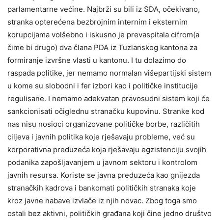
parlamentarne većine. Najbrži su bili iz SDA, očekivano,
stranka opterećena bezbrojnim internim i eksternim
korupcijama volšebno i iskusno je prevaspitala cifrom(a
čime bi drugo) dva člana PDA iz Tuzlanskog kantona za
formiranje izvršne vlasti u kantonu. I tu dolazimo do
raspada politike, jer nemamo normalan višepartijski sistem
u kome su slobodni i fer izbori kao i političke institucije
regulisane. I nemamo adekvatan pravosudni sistem koji će
sankcionisati očiglednu stranačku kupovinu. Stranke kod
nas nisu nosioci organizovane političke borbe, različitih
ciljeva i javnih politika koje rješavaju probleme, već su
korporativna preduzeća koja rješavaju egzistenciju svojih
podanika zapošljavanjem u javnom sektoru i kontrolom
javnih resursa. Koriste se javna preduzeća kao gnijezda
stranačkih kadrova i bankomati političkih stranaka koje
kroz javne nabave izvlače iz njih novac. Zbog toga smo
ostali bez aktivni, političkih građana koji čine jedno društvo