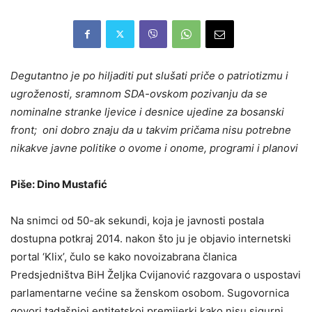
Degutantno je po hiljaditi put slušati priče o patriotizmu i
ugroženosti, sramnom SDA-ovskom pozivanju da se
nominalne stranke ljevice i desnice ujedine za bosanski
front; oni dobro znaju da u takvim pričama nisu potrebne
nikakve javne politike o ovome i onome, programi i planovi
Piše: Dino Mustafić
Na snimci od 50-ak sekundi, koja je javnosti postala
dostupna potkraj 2014. nakon što ju je objavio internetski
portal ‘Klix’, čulo se kako novoizabrana članica
Predsjedništva BiH Željka Cvijanović razgovara o uspostavi
parlamentarne većine sa ženskom osobom. Sugovornica
govori tadašnjoj entitetskoj premijerki kako nisu sigurni