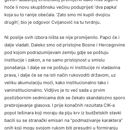
hoće li novu skupštinsku većinu poduprijeti ‘dva papka’
koja su to ranije obećala. ‘Zato smo mi kupili dvojicu
drugih’, bio je odgovor Cvijanović na tu tvrdnju.
Ni poslije ovih izbora ništa se nije promijenilo. Papci će i
dalje vladati. Daleko smo od pristojne Bosne i Hercegovine
pod kojom podrazumijevam zemlju gdje se poštuju
institucije i zakon, a ne samo pristojnost u smislu
ponašanja. I dalje se ne poštuju ni institucije ni vladavina
prava, i dalje će se na isti način rukovoditi državom, uz
veliku akumulaciju moći, kako institucionalno tako i
vaninstitucionalno. Vidljivo je to već sada u prvim
postizbornim sedmicama dok se čekalo skandalozno sporo
prebrojavanje glasova. I prije konačnih rezultata CIK-a
poput lešinara koji moraju da piju krv iz budžetskih stavki
bacili su se stranački emisari na “podmazivanje karaktera”
onih koji mogu svojom rukom biti presudni u formiranju