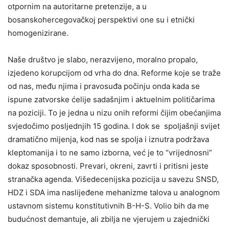
otpornim na autoritarne pretenzije, a u
bosanskohercegovačkoj perspektivi one su i etnički
homogenizirane.
Naše društvo je slabo, nerazvijeno, moralno propalo,
izjedeno korupcijom od vrha do dna. Reforme koje se traže
od nas, među njima i pravosuđa počinju onda kada se
ispune zatvorske ćelije sadašnjim i aktuelnim političarima
na poziciji. To je jedna u nizu onih reformi čijim obećanjima
svjedočimo posljednjih 15 godina. I dok se spoljašnji svijet
dramatično mijenja, kod nas se spolja i iznutra podržava
kleptomanija i to ne samo izborna, već je to “vrijednosni”
dokaz sposobnosti. Prevari, okreni, zavrti i pritisni jeste
stranačka agenda. Višedecenijska pozicija u savezu SNSD,
HDZ i SDA ima naslijeđene mehanizme talova u analognom
ustavnom sistemu konstitutivnih B-H-S. Volio bih da me
budućnost demantuje, ali zbilja ne vjerujem u zajednički