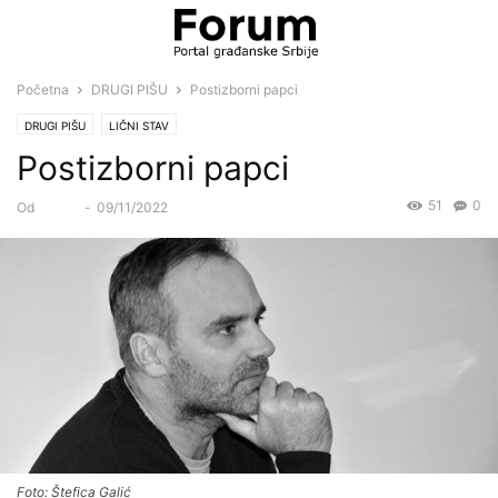
Početna
DRUGI PIŠU
Postizborni papci
DRUGI PIŠU
LIČNI STAV
Postizborni papci
51
0
Od
Forum
-
09/11/2022
Foto: Štefica Galić