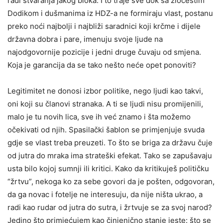
radi stvaranja jakog bloka. I to traje sve dok sa zločestim
Dodikom i dušmanima iz HDZ-a ne formiraju vlast, postanu
preko noći najbolji i najbliži saradnici koji krčme i dijele
državna dobra i pare, imenuju svoje ljude na
najodgovornije pozicije i jedni druge čuvaju od smjena.
Koja je garancija da se tako nešto neće opet ponoviti?
Legitimitet ne donosi izbor politike, nego ljudi kao takvi,
oni koji su članovi stranaka. A ti se ljudi nisu promijenili,
malo je tu novih lica, sve ih već znamo i šta možemo
očekivati od njih. Spasilački šablon se primjenjuje svuda
gdje se vlast treba preuzeti. To što se briga za državu čuje
od jutra do mraka ima strateški efekat. Tako se zapušavaju
usta bilo kojoj sumnji ili kritici. Kako da kritikuješ političku
“žrtvu”, nekoga ko za sebe govori da je pošten, odgovoran,
da ga novac i fotelje ne interesuju, da nije ništa ukrao, a
radi kao rudar od jutra do sutra, i žrtvuje se za svoj narod?
Jedino što primjećujem kao činjenično stanje jeste: što se