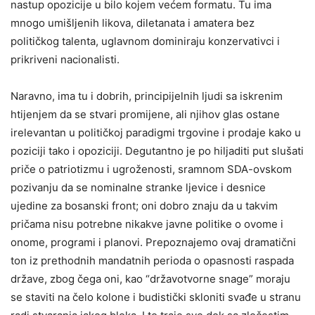
nastup opozicije u bilo kojem većem formatu. Tu ima
mnogo umišljenih likova, diletanata i amatera bez
političkog talenta, uglavnom dominiraju konzervativci i
prikriveni nacionalisti.
Naravno, ima tu i dobrih, principijelnih ljudi sa iskrenim
htijenjem da se stvari promijene, ali njihov glas ostane
irelevantan u političkoj paradigmi trgovine i prodaje kako u
poziciji tako i opoziciji. Degutantno je po hiljaditi put slušati
priče o patriotizmu i ugroženosti, sramnom SDA-ovskom
pozivanju da se nominalne stranke ljevice i desnice
ujedine za bosanski front; oni dobro znaju da u takvim
pričama nisu potrebne nikakve javne politike o ovome i
onome, programi i planovi. Prepoznajemo ovaj dramatični
ton iz prethodnih mandatnih perioda o opasnosti raspada
države, zbog čega oni, kao “državotvorne snage” moraju
se staviti na čelo kolone i budistički skloniti svađe u stranu