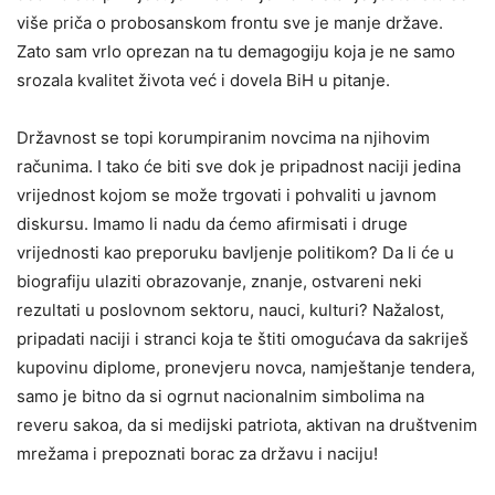
više priča o probosanskom frontu sve je manje države.
Zato sam vrlo oprezan na tu demagogiju koja je ne samo
srozala kvalitet života već i dovela BiH u pitanje.
Državnost se topi korumpiranim novcima na njihovim
računima. I tako će biti sve dok je pripadnost naciji jedina
vrijednost kojom se može trgovati i pohvaliti u javnom
diskursu. Imamo li nadu da ćemo afirmisati i druge
vrijednosti kao preporuku bavljenje politikom? Da li će u
biografiju ulaziti obrazovanje, znanje, ostvareni neki
rezultati u poslovnom sektoru, nauci, kulturi? Nažalost,
pripadati naciji i stranci koja te štiti omogućava da sakriješ
kupovinu diplome, pronevjeru novca, namještanje tendera,
samo je bitno da si ogrnut nacionalnim simbolima na
reveru sakoa, da si medijski patriota, aktivan na društvenim
mrežama i prepoznati borac za državu i naciju!