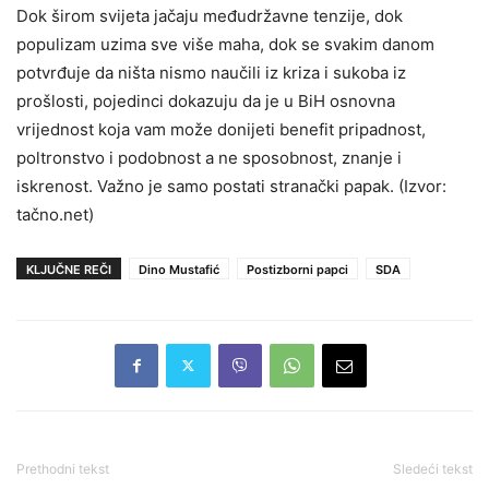
Dok širom svijeta jačaju međudržavne tenzije, dok
populizam uzima sve više maha, dok se svakim danom
potvrđuje da ništa nismo naučili iz kriza i sukoba iz
prošlosti, pojedinci dokazuju da je u BiH osnovna
vrijednost koja vam može donijeti benefit pripadnost,
poltronstvo i podobnost a ne sposobnost, znanje i
iskrenost. Važno je samo postati stranački papak. (Izvor:
tačno.net)
KLJUČNE REČI
Dino Mustafić
Postizborni papci
SDA
Prethodni tekst
Sledeći tekst