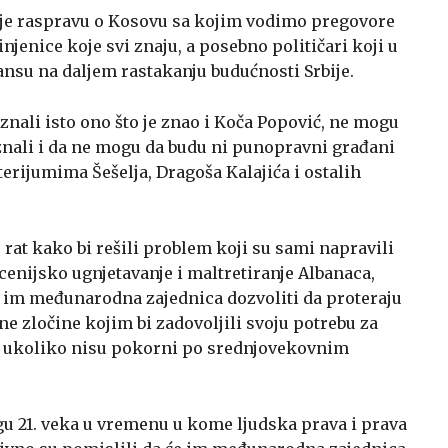
ije raspravu o Kosovu sa kojim vodimo pregovore
jenice koje svi znaju, a posebno političari koji u
ansu na daljem rastakanju budućnosti Srbije.
 znali isto ono što je znao i Koča Popović, ne mogu
 znali i da ne mogu da budu ni punopravni građani
terijumima Šešelja, Dragoša Kalajića i ostalih
u rat kako bi rešili problem koji su sami napravili
nijsko ugnjetavanje i maltretiranje Albanaca,
e im međunarodna zajednica dozvoliti da proteraju
ne zločine kojim bi zadovoljili svoju potrebu za
e ukoliko nisu pokorni po srednjovekovnim
agu 21. veka u vremenu u kome ljudska prava i prava