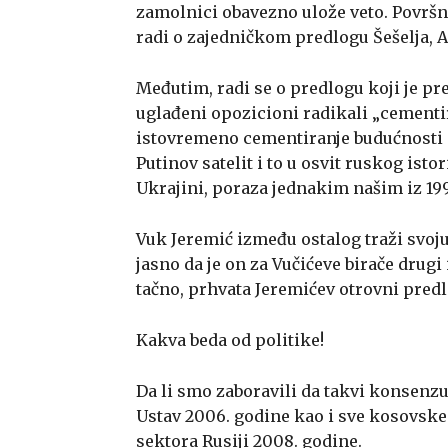
zamolnici obavezno ulože veto. Površni
radi o zajedničkom predlogu Šešelja, A
Međutim, radi se o predlogu koji je p
uglađeni opozicioni radikali „cement
istovremeno cementiranje budućnosti 
Putinov satelit i to u osvit ruskog ist
Ukrajini, poraza jednakim našim iz 19
Vuk Jeremić između ostalog traži svoju
jasno da je on za Vučićeve birače drugi 
tačno, prhvata Jeremićev otrovni predl
Kakva beda od politike!
Da li smo zaboravili da takvi konsenz
Ustav 2006. godine kao i sve kosovske
sektora Rusiji 2008. godine.