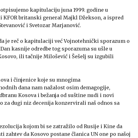
otpisujemo kapitulaciju juna 1999. godine u
i KFOR britanski general Majkl Džekson, a ispred
 Stevanović i Svetozar Marjanović.
da je reč o kapitulaciji već Vojnotehnički sporazum o
. Dan kasnije odredbe tog sporazuma su ušle u
Kosovo, ili tačnije Milošević i Šešelj su izgubili
ova i činjenice koje su mnogima
thodnih dana nam nažalost osim demagogije,
dbranu Kosova i bežanja od suštine nudi i novi
 za dugi niz decenija konzervirali naš odnos sa
zolucija kojom bi se zatražilo od Rusije i Kine da
ti zahtev da Kosovo postane članica UN one po našoj