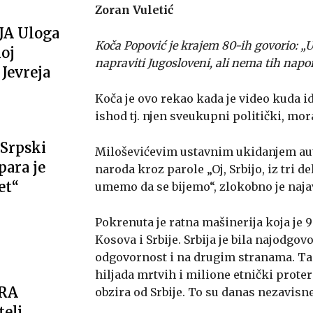
Zoran Vuletić
JA Uloga
Koča Popović je krajem 80-ih govorio: „
oj
napraviti Jugosloveni, ali nema tih napo
Jevreja
Koča je ovo rekao kada je video kuda id
ishod tj. njen sveukupni politički, mora
Srpski
Miloševićevim ustavnim ukidanjem au
ara je
naroda kroz parole „Oj, Srbijo, iz tri 
et“
umemo da se bijemo“, zlokobno je najav
Pokrenuta je ratna mašinerija koja je 9
Kosova i Srbije. Srbija je bila najodgovo
odgovornost i na drugim stranama. Ta 
hiljada mrtvih i milione etnički proter
ARA
obzira od Srbije. To su danas nezavisn
telj