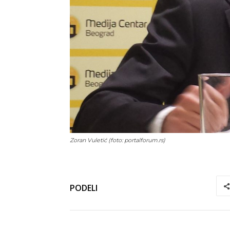
Zoran Vuletić (foto: portalforum.rs)
PODELI