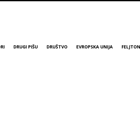
RI
DRUGI PIŠU
DRUŠTVO
EVROPSKA UNIJA
FELJTO