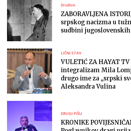
Društvo
ZABORAVLJENA ISTORI
srpskog nacizma u tužn
sudbini jugoslovenskih 
LIČNI STAV
VULETIĆ ZA HAYAT TV 
integralizam Mila Lomp
drugo ime za „srpski sv
Aleksandra Vulina
DRUGI PIŠU
KRONIKE POVIJESNIČ
Poglavnikov dragi prija