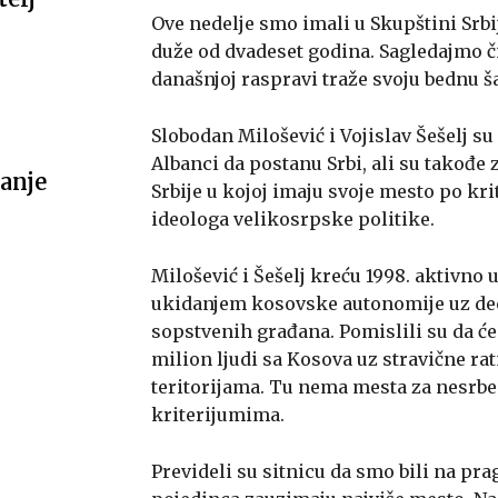
Ove nedelje smo imali u Skupštini Srb
duže od dvadeset godina. Sagledajmo čin
današnjoj raspravi traže svoju bednu š
Slobodan Milošević i Vojislav Šešelj su
Albanci da postanu Srbi, ali su takođe
anje
Srbije u kojoj imaju svoje mesto po kri
ideologa velikosrpske politike.
Milošević i Šešelj kreću 1998. aktivno 
ukidanjem kosovske autonomije uz dece
sopstvenih građana. Pomislili su da ć
milion ljudi sa Kosova uz stravične rat
teritorijama. Tu nema mesta za nesrb
kriterijumima.
Prevideli su sitnicu da smo bili na pr