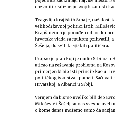
pojedinca zauzimaju najviše mesto. N
dozvoliti realizaciju svojih zamisli k
Tragedija krajiških Srba je, nažalost, 
velikodržavnoj politici istih, Miloševi
Krajišnicima je ponuđen od međunarod
hrvatska vlada sa mukom prihvatili, a 
Šešelja, do svih krajiških političara.
Propao je plan koji je nudio Srbima u H
uticao na rešavanje problema na Kosovu
primenjen bi bio isti princip kao u Hr
političkog iskustva i pameti. Sačuvali bi
Hrvatskoj, a Albanci u Srbiji.
Verujem da bismo uveliko bili deo Evro
Milošević i Šešelj su nas svesno uvel
o kome danas možemo samo da sanja