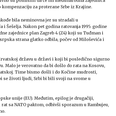
aivno su pomislili da će im međunarodna zajednica
ao kompenzaciju za proterane Srbe iz Krajine.
takođe bila neminovna jer su stradali u
ća i Šešelja. Nakon pet godina ratovanja 1995. godine
ne zajednice plan Zagreb 4 (Z4) koji su Tuđman i
srpska strana glatko odbila, počev od Miloševića i
rvatskoj državu u državi i koji bi posledično sigurno
. Malo je verovatno da bi došlo do rata na Kosovu,
vatskoj. Time bismo došli i do Kočine mudrosti,
 se životi ljudi, Srbi bi bili svoji na svome u
pske unije (EU). Međutim, epilog je drugačiji,
i u rat sa NATO paktom, odbivši sporazum u Rambujeu,
mo.