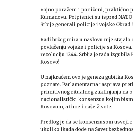
Vojno poraženi i poniženi, praktično p
Kumanovu. Potpisnici su ispred NATO 
Srbije generali policije i vojske Obrad
Radi bržeg mira u naslovu nije stajalo 
povlačenju vojske i policije sa Kosova
rezoluciju 1244. Srbija je tada izgubila 
Kosovo!
U najkraćem ovo je geneza gubitka Kos
poznate. Parlamentarna rasprava pre
primitivnog ritualnog zaklinjanja na o
nacionalistički konsenzus kojim bismo
Kosovom, a time i naše živote.
Predlog je da se konsenzusom usvoji re
ukoliko ikada dođe na Savet bezbednos