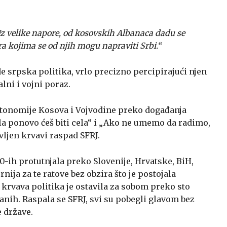
Uz velike napore, od kosovskih Albanaca dadu se
ra kojima se od njih mogu napraviti Srbi.“
e srpska politika, vrlo precizno percipirajući njen
lni i vojni poraz.
tonomije Kosova i Vojvodine preko događanja
dela ponovo ćeš biti cela“ i „Ako ne umemo da radimo,
ljen krvavi raspad SFRJ.
0-ih protutnjala preko Slovenije, Hrvatske, BiH,
rnija za te ratove bez obzira što je postojala
krvava politika je ostavila za sobom preko sto
anih. Raspala se SFRJ, svi su pobegli glavom bez
e države.