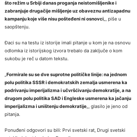
što režim u Srbiji danas proganja neistomišljenike i
zabranjuje drugačije mišljenje uz obaveznu antizapadnu
kampanju koje više nisu pošteđeni ni osnovci
„, piše u
saopštenju.
Đaci su na testu iz istorije imali pitanje u kom je na osnovu
odlomka iz istorijskog izvora trebalo da zaključe o kom
sukobu je reč u datom tekstu.
„
Formirale su se dve suprotne političke linije: na jednom
polu politika SSSR i demokratskih zemalja usmerena ka
podrivanju imperijalizma i učvršćivanju demokratije, a na
drugom polu politika SAD i Engleske usmerena ka jačanju
imperijalizma i uništenju demokratije
„, glasilo je jeno od
pitanja.
Ponuđeni odgovori su bili: Prvi svetski rat, Drugi svetski