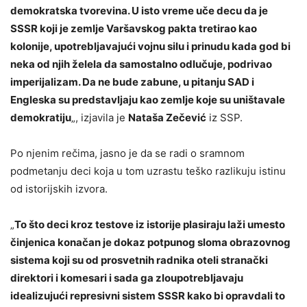
demokratska tvorevina. U isto vreme uče decu da je
SSSR koji je zemlje Varšavskog pakta tretirao kao
kolonije, upotrebljavajući vojnu silu i prinudu kada god bi
neka od njih želela da samostalno odlučuje, podrivao
imperijalizam. Da ne bude zabune, u pitanju SAD i
Engleska su predstavljaju kao zemlje koje su uništavale
demokratiju
„, izjavila je
Nataša Zečević
iz SSP.
Po njenim rečima, jasno je da se radi o sramnom
podmetanju deci koja u tom uzrastu teško razlikuju istinu
od istorijskih izvora.
„
To što deci kroz testove iz istorije plasiraju laži umesto
činjenica konačan je dokaz potpunog sloma obrazovnog
sistema koji su od prosvetnih radnika oteli stranački
direktori i komesari i sada ga zloupotrebljavaju
idealizujući represivni sistem SSSR kako bi opravdali to