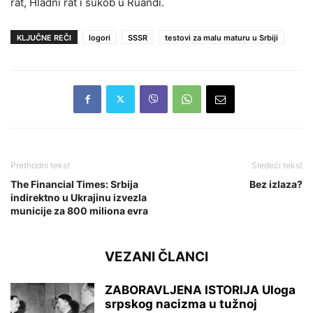
rat, Hladni rat i sukob u Ruandi.
KLJUČNE REČI
logori
SSSR
testovi za malu maturu u Srbiji
Prethodni tekst
Sledeći tekst
The Financial Times: Srbija
Bez izlaza?
indirektno u Ukrajinu izvezla
municije za 800 miliona evra
VEZANI ČLANCI
ZABORAVLJENA ISTORIJA Uloga
srpskog nacizma u tužnoj