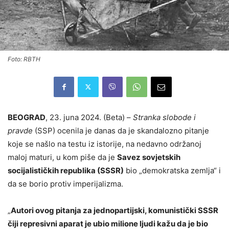
Foto: RBTH
BEOGRAD
, 23. juna 2024. (Beta) –
Stranka slobode i
pravde
(SSP) ocenila je danas da je skandalozno pitanje
koje se našlo na testu iz istorije, na nedavno održanoj
maloj maturi, u kom piše da je
Savez sovjetskih
socijalističkih republika (SSSR)
bio „demokratska zemlja“ i
da se borio protiv imperijalizma.
„
Autori ovog pitanja za jednopartijski, komunistički SSSR
čiji represivni aparat je ubio milione ljudi kažu da je bio