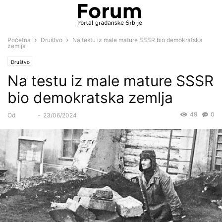
Početna
Društvo
Na testu iz male mature SSSR bio demokratska
zemlja
Društvo
Na testu iz male mature SSSR
bio demokratska zemlja
49
0
Od
Forum
-
23/06/2024