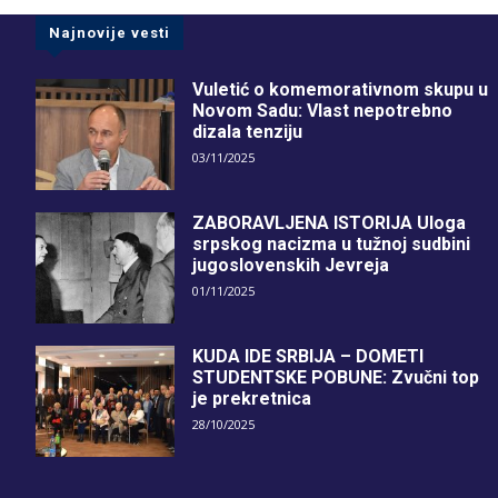
Najnovije vesti
Vuletić o komemorativnom skupu u
Novom Sadu: Vlast nepotrebno
dizala tenziju
03/11/2025
ZABORAVLJENA ISTORIJA Uloga
srpskog nacizma u tužnoj sudbini
jugoslovenskih Jevreja
01/11/2025
KUDA IDE SRBIJA – DOMETI
STUDENTSKE POBUNE: Zvučni top
je prekretnica
28/10/2025