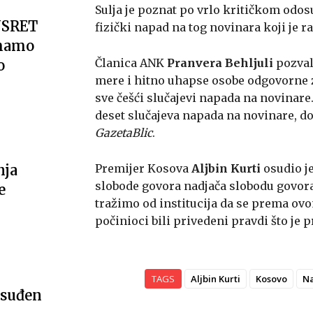
Sulja je poznat po vrlo kritičkom odos
USRET
fizički napad na tog novinara koji je 
imamo
Članica ANK
Pranvera Behljuli
pozval
o
mere i hitno uhapse osobe odgovorne za
sve češći slučajevi napada na novinare.
deset slučajeva napada na novinare, dok 
GazetaBlic
.
Premijer Kosova
Aljbin Kurti
osudio je
nja
slobode govora nadjača slobodu govora
e
tražimo od institucija da se prema ovo
počinioci bili privedeni pravdi što je p
TAGS
Aljbin Kurti
Kosovo
Na
osuđen