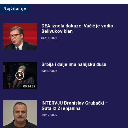
Najčitanije
DEA iznela dokaze: Vučić je vodio
Belivukov klan
06/11/2021
Srbija i dalje ima nahijsku dušu
24/07/2021
00:34:29
INTERVJU Branislav Grubački –
Guta iz Zrenjanina
30/12/2022