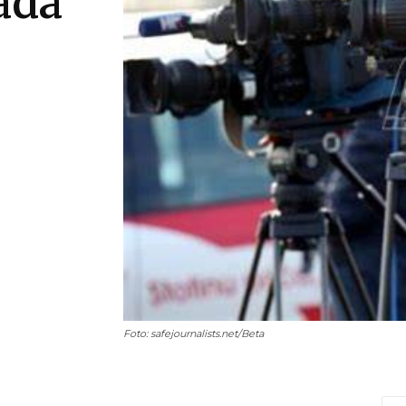
ada
Foto: safejournalists.net/Beta