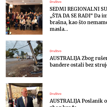
Društvo
SEDMI REGIONALNI S
„ŠTA DA SE RADI“ Da 
brašna, kao što nemam
masla…
Društvo
AUSTRALIJA Zbog ruše
bandere ostali bez struj
Društvo
AUSTRALIJA Poslanik 