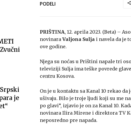
PODELI
PRIŠTINA
, 12. aprila 2023. (Beta) – 
novinara
Valjona Sulja
i navela da je 
METI
ove godine.
Zvučni
Njega su noćas u Prištini napale tri oso
televiziji Sulja ima teške povrede gla
centru Kosova.
Srpski
On je u kontaktu sa Kanal 10 rekao da 
ara je
ušivaju. Bilo je troje ljudi koji su me
et“
po glavi“, izjavio je on za Kanal 10. Ka
novinara Ilira Mirene i direktora TV K
neposredno pre napada.