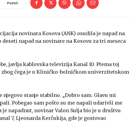
Podeli
Asocijacija novinara Kosova (ANK) osudila je napad na
to deseti napad na novinare na Kosovu za tri meseca
be, javlja kablovska televizija Kanal 10. Ptema toj
ve zbog čega je u Kliničko-bolničkom univerzitetskom
je njegovo stanje stabilno. „Dobro sam. Glavu mi
 napali. Pobegao sam pošto su me napali udarivši me
da je napadnut, novinar Valon Sulja bio je u društvu
anal 7, Ljeonarda Kerčukija, gde je gostovao