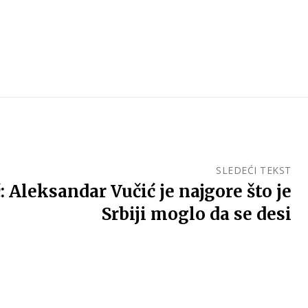
SLEDEĆI TEKST
 Aleksandar Vučić je najgore što je
Srbiji moglo da se desi