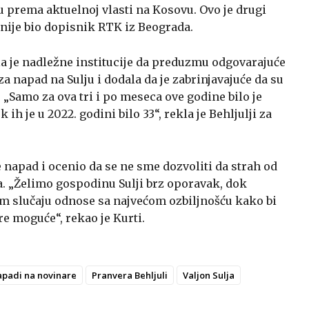
u prema aktuelnoj vlasti na Kosovu. Ovo je drugi
ranije bio dopisnik RTK iz Beograda.
a je nadležne institucije da preduzmu odgovarajuće
 napad na Sulju i dodala da je zabrinjavajuće da su
 „Samo za ova tri i po meseca ove godine bilo je
ih je u 2022. godini bilo 33“, rekla je Behljulji za
 napad i ocenio da se ne sme dozvoliti da strah od
. „Želimo gospodinu Sulji brz oporavak, dok
m slučaju odnose sa najvećom ozbiljnošću kako bi
re moguće“, rekao je Kurti.
padi na novinare
Pranvera Behljuli
Valjon Sulja