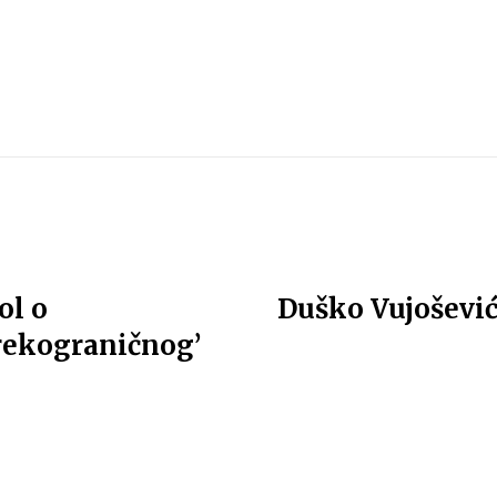
ol o
Duško Vujošević:
rekograničnog’