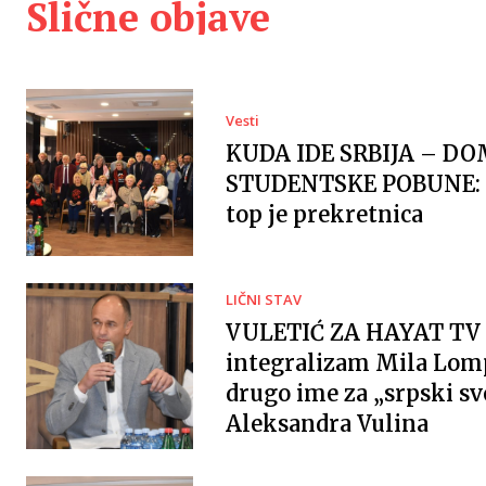
Slične objave
Vesti
KUDA IDE SRBIJA – DO
STUDENTSKE POBUNE: 
top je prekretnica
LIČNI STAV
VULETIĆ ZA HAYAT TV 
integralizam Mila Lomp
drugo ime za „srpski sv
Aleksandra Vulina