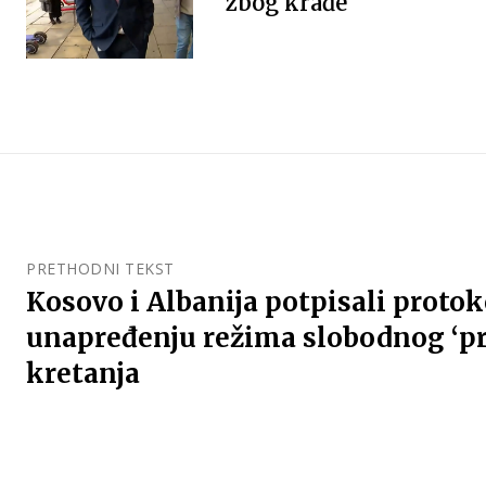
zbog krađe
PRETHODNI TEKST
Kosovo i Albanija potpisali protok
unapređenju režima slobodnog ‘p
kretanja