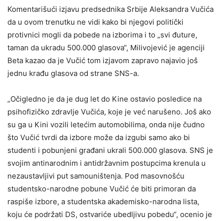
Komentarišući izjavu predsednika Srbije Aleksandra Vučića
da u ovom trenutku ne vidi kako bi njegovi politički
protivnici mogli da pobede na izborima i to „svi đuture,
taman da ukradu 500.000 glasova“, Milivojević je agenciji
Beta kazao da je Vučić tom izjavom zapravo najavio još
jednu krađu glasova od strane SNS-a.
„Očigledno je da je dug let do Kine ostavio posledice na
psihofizičko zdravlje Vučića, koje je već narušeno. Još ako
su ga u Kini vozili letećim automobilima, onda nije čudno
što Vučić tvrdi da izbore može da izgubi samo ako bi
studenti i pobunjeni građani ukrali 500.000 glasova. SNS je
svojim antinarodnim i antidržavnim postupcima krenula u
nezaustavljivi put samouništenja. Pod masovnošću
studentsko-narodne pobune Vučić će biti primoran da
raspiše izbore, a studentska akademisko-narodna lista,
koju će podržati DS, ostvariće ubedljivu pobedu“, ocenio je