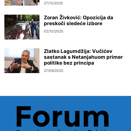
27/10/2025
Zoran Živković: Opozicija da
preskoči sledeće izbore
02/10/2025
Zlatko Lagumdžija: Vučićev
sastanak s Netanjahuom primer
politike bez principa
27/09/2025