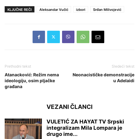
KLJUČNE REČI
Aleksandar Vučić
izbori
Srđan Milivojević
Prethodni tekst
Sledeći tekst
Atanacković: Režim nema
Neonacističke demonstracije
ideologiju, osim pljačke
u Adelaidi
građana
VEZANI ČLANCI
VULETIĆ ZA HAYAT TV Srpski
integralizam Mila Lompara je
drugo ime...