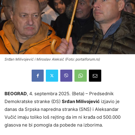
Srđan Milivojević i Miroslav Aleksić (Foto: portalforum.rs)
BEOGRAD
, 4. septembra 2025. (Beta) – Predsednik
Demokratske stranke (DS)
Srđan Milivojević
izjavio je
danas da Srpska napredna stranka (SNS) i Aleksandar
Vučić imaju toliko loš rejting da im ni krađa od 500.000
glasova ne bi pomogla da pobede na izborima.