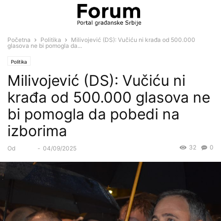
Početna
Politika
Milivojević (DS): Vučiću ni krađa od 500.000
glasova ne bi pomogla da...
Politika
Milivojević (DS): Vučiću ni
krađa od 500.000 glasova ne
bi pomogla da pobedi na
izborima
32
0
Od
Forum
-
04/09/2025