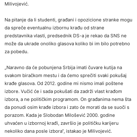
Milivojević.
Na pitanje da li studenti, građani i opozicione stranke mogu
da spreče eventualnu izbornu krađu od strane
predstavnika vlasti, predsednik DS-a je rekao da SNS ne
može da ukrade onoliko glasova koliko bi im bilo potrebno
za pobedu.
„Naravno da će pobunjena Srbija imati čuvare kutija na
svakom biračkom mestu i da ćemo sprečiti svaki pokušaj
krađe glasova. Od 2012. godine mi nismo imali poštene
izbore. Vučić će i sada pokušati da zadrži vlast krađom
izbora, a ne političkim programom. On građanima nema šta
da ponudi osim krađe izbora i zato će morati da se suoči s
porazom. Kada je Slobodan Milošević 2000. godine
uhvaćen u izbornoj krađi, završio je političku karijeru
nekoliko dana posle izbora“, istakao je Milivojević.