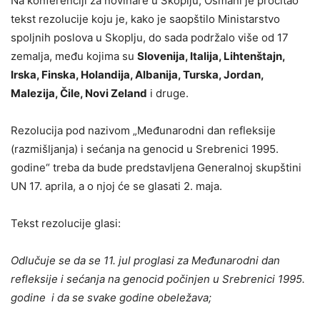
Na konferenciji za novinare u Skoplju, Osmani je pročitao
tekst rezolucije koju je, kako je saopštilo Ministarstvo
spoljnih poslova u Skoplju, do sada podržalo više od 17
zemalja, među kojima su
Slovenija, Italija, Lihtenštajn,
Irska, Finska, Holandija, Albanija, Turska, Jordan,
Malezija, Čile, Novi Zeland
i druge.
Rezolucija pod nazivom „Međunarodni dan refleksije
(razmišljanja) i sećanja na genocid u Srebrenici 1995.
godine“ treba da bude predstavljena Generalnoj skupštini
UN 17. aprila, a o njoj će se glasati 2. maja.
Tekst rezolucije glasi:
Odlučuje se da se 11. jul proglasi za Međunarodni dan
refleksije i sećanja na genocid počinjen u Srebrenici 1995.
godine i da se svake godine obeležava;