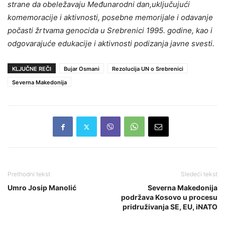
strane da obeležavaju Međunarodni dan,uključujući
komemoracije i aktivnosti, posebne memorijale i odavanje
počasti žrtvama genocida u Srebrenici 1995. godine, kao i
odgovarajuće edukacije i aktivnosti podizanja javne svesti.
KLJUČNE REČI
Bujar Osmani
Rezolucija UN o Srebrenici
Severna Makedonija
Prethodni tekst
Sledeći tekst
Umro Josip Manolić
Severna Makedonija
podržava Kosovo u procesu
pridruživanja SE, EU, iNATO