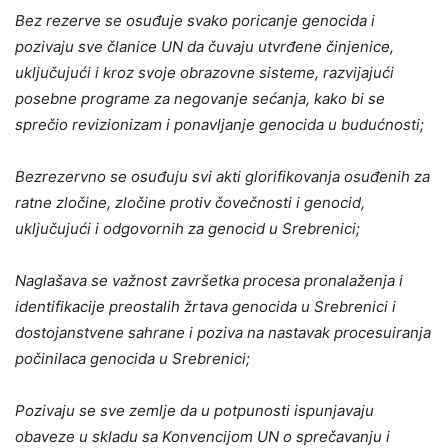
Bez rezerve se osuđuje svako poricanje genocida i
pozivaju sve članice UN da čuvaju utvrđene činjenice,
uključujući i kroz svoje obrazovne sisteme, razvijajući
posebne programe za negovanje sećanja, kako bi se
sprečio revizionizam i ponavljanje genocida u budućnosti;
Bezrezervno se osuđuju svi akti glorifikovanja osuđenih za
ratne zločine, zločine protiv čovečnosti i genocid,
uključujući i odgovornih za genocid u Srebrenici;
Naglašava se važnost završetka procesa pronalaženja i
identifikacije preostalih žrtava genocida u Srebrenici i
dostojanstvene sahrane i poziva na nastavak procesuiranja
počinilaca genocida u Srebrenici;
Pozivaju se sve zemlje da u potpunosti ispunjavaju
obaveze u skladu sa Konvencijom UN o sprečavanju i