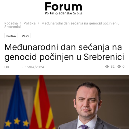
Početna
Politika
Međunarodni dan sećanja na genocid počinjen u
Srebrenici
Politika
Vesti
Međunarodni dan sećanja na
genocid počinjen u Srebrenici
82
0
Od
Forum
-
15/04/2024