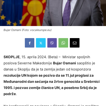
Bujar Osmani (Foto: vocaleurope.eu)
SKOPLJE
, 15. aprila 2024. (Beta) – Ministar spoljnih
poslova Severne Makedonije
Bujar Osmani
saopštio je
danas u Skoplju da je ta zemlja jedan od kosponzora
rezolucije UN kojom se poziva da se 11. jul proglasi za
Međunarodni dan sećanja na žrtve genocida u Srebrnici
1995. i pozvao zemlje članice UN, a posebno Srbij da je
podrže
.