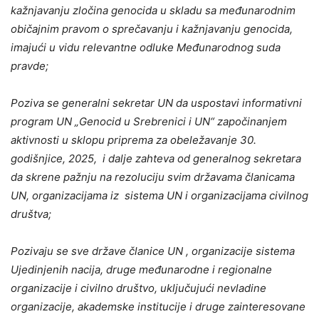
kažnjavanju zločina genocida u skladu sa međunarodnim
običajnim pravom o sprečavanju i kažnjavanju genocida,
imajući u vidu relevantne odluke Međunarodnog suda
pravde;
Poziva se generalni sekretar UN da uspostavi informativni
program UN „Genocid u Srebrenici i UN“ započinanjem
aktivnosti u sklopu priprema za obeležavanje 30.
godišnjice, 2025, i dalje zahteva od generalnog sekretara
da skrene pažnju na rezoluciju svim državama članicama
UN, organizacijama iz sistema UN i organizacijama civilnog
društva;
Pozivaju se sve države članice UN , organizacije sistema
Ujedinjenih nacija, druge međunarodne i regionalne
organizacije i civilno društvo, uključujući nevladine
organizacije, akademske institucije i druge zainteresovane