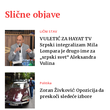
Slične objave
LIČNI STAV
VULETIĆ ZA HAYAT TV
Srpski integralizam Mila
Lompara je drugo ime za
„srpski svet“ Aleksandra
Vulina
Politika
Zoran Živković: Opozicija da
preskoči sledeće izbore