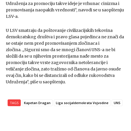
Udruženja za promociju takve ideje je vrhunac cinizma i
promovisanja naopakih vrednosti“, navodi se u saopštenju
LSV-a.
U LSV smatraju da poštovanje civilizacijskih tekovina
demokratskog društva i pravo glasa pojedinca ne znači da
se ostaje nem pred promovisanjem zločinaca i
zločina. „Sigurni smo da se mnogi članovi UNS-a ne bi
složili da se u njihovim prostorijama nađe mesto za
promociju takve vrste zagovornika netolerancije i
veličanje zločina, zato tražimo od članova da javno osude
ovaj čin, kako bi se distancirali od odluke rukovodstva
Udruženja“, piše u saopštenju.
TAGS
Kapetan Dragan
Liga socijaldemokrata Vojvodine
UNS