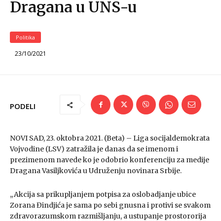
Dragana u UNS-u
Politika
23/10/2021
PODELI
NOVI SAD, 23. oktobra 2021. (Beta) – Liga socijaldemokrata
Vojvodine (LSV) zatražila je danas da se imenom i
prezimenom navede ko je odobrio konferenciju za medije
Dragana Vasiljkovića u Udruženju novinara Srbije.
„Akcija sa prikupljanjem potpisa za oslobadjanje ubice
Zorana Đindjića je sama po sebi gnusna i protivi se svakom
zdravorazumskom razmišljanju, a ustupanje prostororija