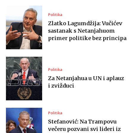
Politika
Zlatko Lagumdžija: Vučićev
sastanak s Netanjahuom
primer politike bez principa
Politika
Za Netanjahua u UN i aplauz
i zvižduci
Politika
Stefanović: Na Trampovu
večeru pozvani svi lideri iz