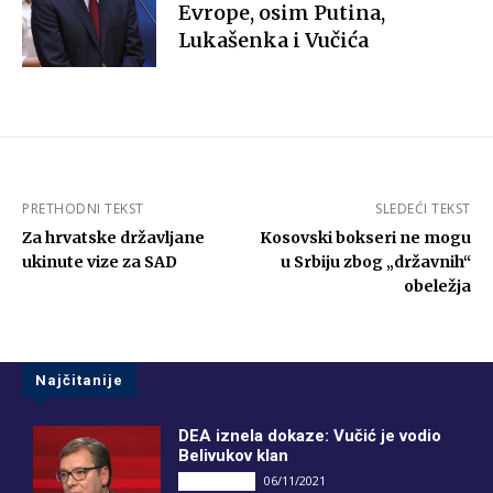
Evrope, osim Putina,
Lukašenka i Vučića
PRETHODNI TEKST
SLEDEĆI TEKST
Za hrvatske državljane
Kosovski bokseri ne mogu
ukinute vize za SAD
u Srbiju zbog „državnih“
obeležja
Najčitanije
DEA iznela dokaze: Vučić je vodio
Belivukov klan
06/11/2021
DRUGI PIŠU