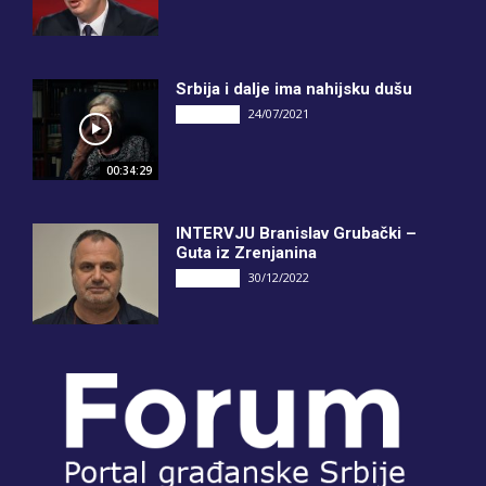
Srbija i dalje ima nahijsku dušu
24/07/2021
INTERVJU
00:34:29
INTERVJU Branislav Grubački –
Guta iz Zrenjanina
30/12/2022
INTERVJU