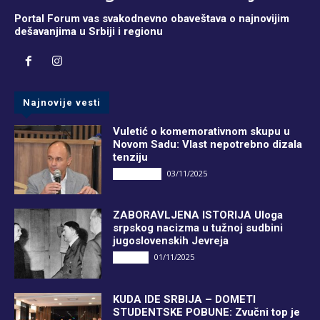
Portal Forum vas svakodnevno obaveštava o najnovijim
dešavanjima u Srbiji i regionu
Najnovije vesti
Vuletić o komemorativnom skupu u
Novom Sadu: Vlast nepotrebno dizala
tenziju
03/11/2025
DRUGI PIŠU
ZABORAVLJENA ISTORIJA Uloga
srpskog nacizma u tužnoj sudbini
jugoslovenskih Jevreja
01/11/2025
Društvo
KUDA IDE SRBIJA – DOMETI
STUDENTSKE POBUNE: Zvučni top je