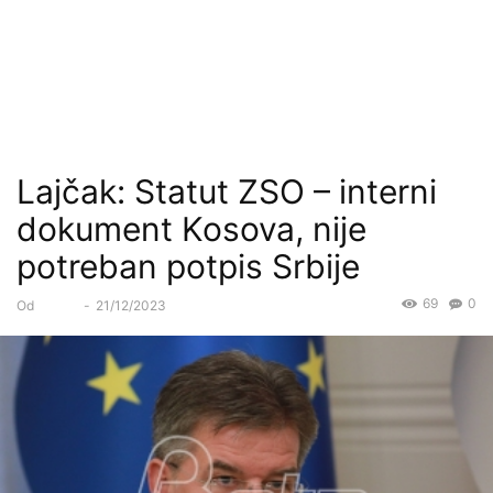
Lajčak: Statut ZSO – interni
dokument Kosova, nije
potreban potpis Srbije
69
0
Od
Forum
-
21/12/2023