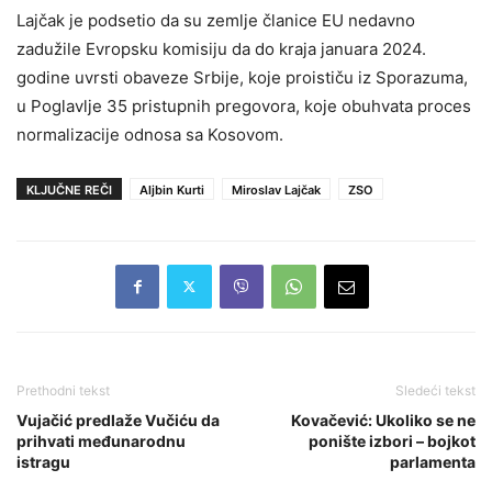
Lajčak je podsetio da su zemlje članice EU nedavno
zadužile Evropsku komisiju da do kraja januara 2024.
godine uvrsti obaveze Srbije, koje proističu iz Sporazuma,
u Poglavlje 35 pristupnih pregovora, koje obuhvata proces
normalizacije odnosa sa Kosovom.
KLJUČNE REČI
Aljbin Kurti
Miroslav Lajčak
ZSO
Prethodni tekst
Sledeći tekst
Vujačić predlaže Vučiću da
Kovačević: Ukoliko se ne
prihvati međunarodnu
ponište izbori – bojkot
istragu
parlamenta