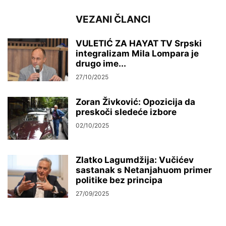
VEZANI ČLANCI
VULETIĆ ZA HAYAT TV Srpski
integralizam Mila Lompara je
drugo ime...
27/10/2025
Zoran Živković: Opozicija da
preskoči sledeće izbore
02/10/2025
Zlatko Lagumdžija: Vučićev
sastanak s Netanjahuom primer
politike bez principa
27/09/2025