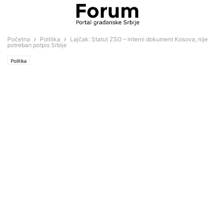
Početna
Politika
Lajčak: Statut ZSO – interni dokument Kosova, nije
potreban potpis Srbije
Politika