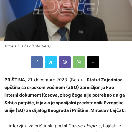
Miroslav Lajčak (Foto: Beta)
PRIŠTINA
, 21. decembra 2023. (Beta) –
Statut Zajednice
opština sa srpskom većinom (ZSO) zamišljen je kao
interni dokument Kosova, zbog čega nije potrebno da ga
Srbija potpiše, izjavio je specijalni predstavnik Evropske
unije (EU) za dijalog Beograda i Prištine, Miroslav Lajčak.
U intervjuu za prištinski portal
Gazeta ekspres
, Lajčak je