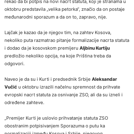
rekao da bi potpis na novi nacrt statuta, koji je stranama u
oktobru predstavila „velika petorka“, značio da on postaje
međunarodni sporazum a da on to, zapravo, nije.
Lajčak je kazao da je njegov tim, na zahtev Kosova,
nekoliko puta razmatrao pitanje formalizacije nacrta statuta
i dodao da je kosovskom premijeru
Aljbinu Kurtiju
predložio nekoliko opcija, na koje Priština treba da
odgovori.
Naveo je da su i Kurti i predsednik Srbije
Aleksandar
Vučić
u oktobru izrazili načelnu spremnost da prihvate
evropski nacrt statuta za osnivanje ZSO, ali da su izneli i
određene zahteve.
„Premijer Kurti je uslovio prihvatanje statuta ZSO
obostranim potpisivanjem Sporazuma o putu ka
normalizaciji između Kosova i Srbije, njegovog