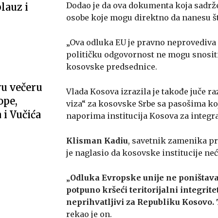
Dodao je da ova dokumenta koja sadrž
lauz i
osobe koje mogu direktno da nanesu šte
„Ova odluka EU je pravno neprovediva 
političku odgovornost ne mogu snositi 
kosovske predsednice.
u večeru
Vlada Kosova izrazila je takođe juče r
ope,
viza“ za kosovske Srbe sa pasošima koje 
i Vučića
naporima institucija Kosova za integra
Klisman Kadiu
, savetnik zamenika pr
je naglasio da kosovske institucije neć
„
Odluka Evropske unije ne poništava č
potpuno kršeći teritorijalni integrit
neprihvatljivi za Republiku Kosovo. T
rekao je on.