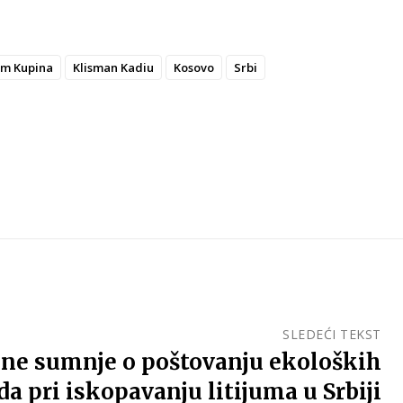
im Kupina
Klisman Kadiu
Kosovo
Srbi
SLEDEĆI TEKST
ljne sumnje o poštovanju ekoloških
a pri iskopavanju litijuma u Srbiji