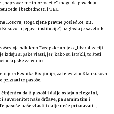
e „neproverene informacije“ mogu da poseduju
tu redu i bezbednosti i u EU.
na Kosovu, stoga njene pravne posledice, niti
Kosovo i njegove institucije“, naglasio je savetnik
azočaranje odlukom Evropske unije o „liberalizaciji
izdaju srpske vlasti, jer, kako su istakli, to šteti
ciju srpske zajednice.
emijera Besnika Bisljimija, za televiziju Klankosova
e priznati te pasoše.
injenicu da ti pasoši i dalje ostaju nelegalni,
et i suverenitet naše države, pa samim tim i
e pasoše naše vlasti i dalje neće priznavati
„,