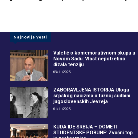
Najnovije vesti
Vuletić o komemorativnom skupu u
Novom Sadu: Vlast nepotrebno
dizala tenziju
03/11/2025
ZABORAVLJENA ISTORIJA Uloga
srpskog nacizma u tužnoj sudbini
jugoslovenskih Jevreja
01/11/2025
KUDA IDE SRBIJA – DOMETI
STUDENTSKE POBUNE: Zvučni top