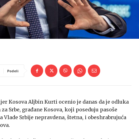
Podeli
mijer Kosova Aljbin Kurti ocenio je danas da je odluka
 za Srbe, građane Kosova, koji poseduju pasoše
 Vlade Srbije nepravdena, štetna, i obeshrabrujuća
sova.