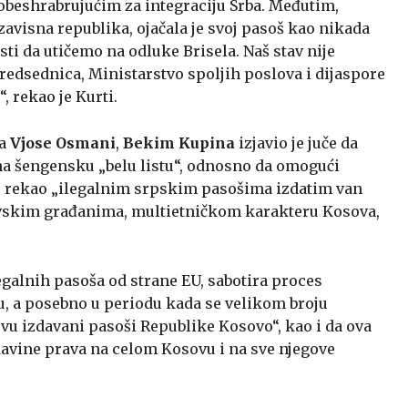
beshrabrujućim za integraciju Srba. Međutim,
avisna republika, ojačala je svoj pasoš kao nikada
i da utičemo na odluke Brisela. Naš stav nije
predsednica, Ministarstvo spoljih poslova i dijaspore
, rekao je Kurti.
va
Vjose Osmani
,
Bekim Kupina
izjavio je juče da
na šengensku „belu listu“, odnosno da omogući
e rekao „ilegalnim srpskim pasošima izdatim van
sovskim građanima, multietničkom karakteru Kosova,
egalnih pasoša od strane EU, sabotira proces
u, a posebno u periodu kada se velikom broju
u izdavani pasoši Republike Kosovo“, kao i da ova
davine prava na celom Kosovu i na sve njegove