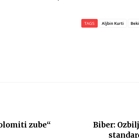
TAGS
Aljbin Kurti
Bek
polomiti zube“
Biber: Ozbi
standard