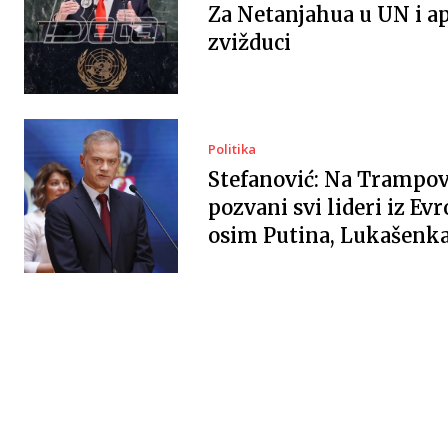
Za Netanjahua u UN i ap
zvižduci
Politika
Stefanović: Na Trampov
pozvani svi lideri iz Evr
osim Putina, Lukašenka 