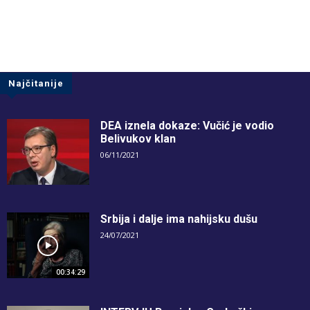
Najčitanije
DEA iznela dokaze: Vučić je vodio
Belivukov klan
06/11/2021
Srbija i dalje ima nahijsku dušu
24/07/2021
00:34:29