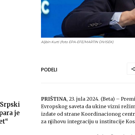
Aljbin Kurti (foto EPA-EFE/MARTIN DIVISEK)
PODELI
PRIŠTINA
, 23. jula 2024. (Beta) – Pre
Srpski
Evropskog saveta da ukine vizni režim
ara je
izdate od strane Koordinacionog centra
et“
za njihovu integraciju u institucije Ko