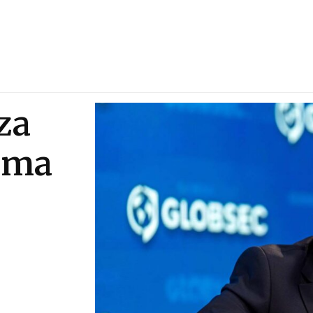
za
šima