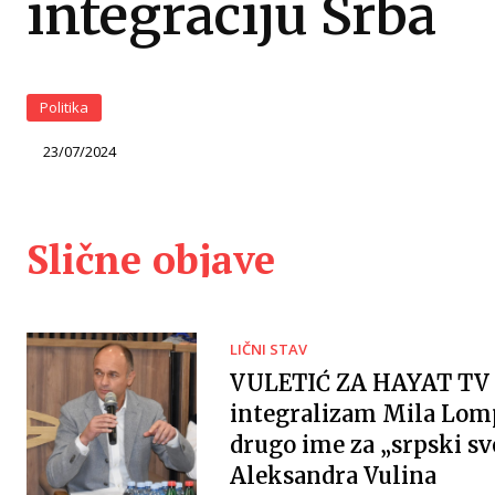
integraciju Srba
Politika
23/07/2024
Slične objave
LIČNI STAV
VULETIĆ ZA HAYAT TV 
integralizam Mila Lomp
drugo ime za „srpski sv
Aleksandra Vulina