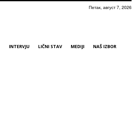
Петак, август 7, 2026
N
INTERVJU
LIČNI STAV
MEDIJI
NAŠ IZBOR