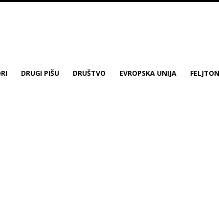
RI
DRUGI PIŠU
DRUŠTVO
EVROPSKA UNIJA
FELJTO