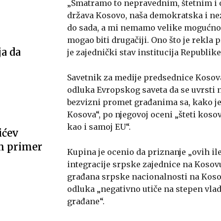
„Smatramo to nepravednim, štetnim i o
država Kosovo, naša demokratska i nez
do sada, a mi nemamo velike mogućnost
mogao biti drugačiji. Ono što je rekla 
ja da
je zajednički stav institucija Republike“
Savetnik za medije predsednice Koso
odluka Evropskog saveta da se uvrsti 
bezvizni promet građanima sa, kako j
Kosova“, po njegovoj oceni „šteti ko
kao i samoj EU“.
ićev
m primer
Kupina je ocenio da priznanje „ovih il
integracije srpske zajednice na Kosov
građana srpske nacionalnosti na Kosov
odluka „negativno utiče na stepen vla
građane“.