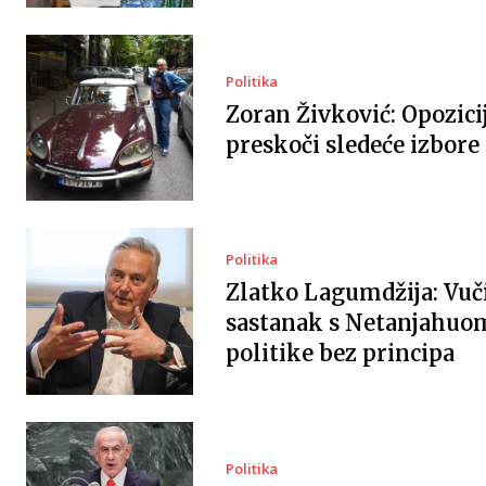
Politika
Zoran Živković: Opozici
preskoči sledeće izbore
Politika
Zlatko Lagumdžija: Vuč
sastanak s Netanjahuo
politike bez principa
Politika