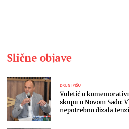
Slične objave
DRUGI PIŠU
Vuletić o komemorati
skupu u Novom Sadu: V
nepotrebno dizala tenzi