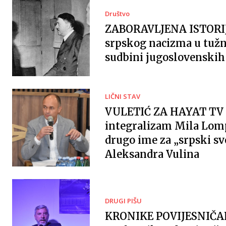
Društvo
ZABORAVLJENA ISTORI
srpskog nacizma u tužn
sudbini jugoslovenskih 
LIČNI STAV
VULETIĆ ZA HAYAT TV 
integralizam Mila Lomp
drugo ime za „srpski sv
Aleksandra Vulina
DRUGI PIŠU
KRONIKE POVIJESNIČ