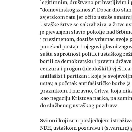
legitimnim, društveno prihvatljivim i
“domovinskog zanosa”. Dobar dio stano
svjetskom ratu jer očito ustaše smatr
Ustaške žrtve se sakralizira, a žrtve 
je pjevanjem slavio pokolje nad Srbima
i prezimenom, dostiže vrhunac svoje po
ponekad postaju i njegovi glavni zagovo
suštu suprotnost politici ustaškog rež
borili za demokratsku i pravnu državu,
cenzura i progon (ideoloških) vještica.
antifašist i partizan i koja je svojevol
ustav, a početak antifašističke borbe 
praznikom. I naravno, Crkva, koja nik
kao negaciju Kristova nauka, pa samim 
do službenog ustaškog pozdrava.
Svi oni koji
su u posljednjem istraživ
NDH, ustaškom pozdravu i (stvarnim) g