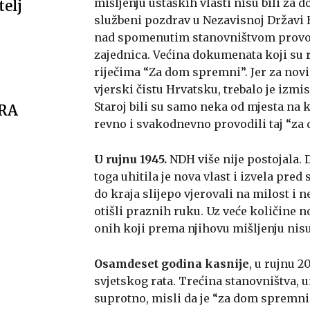
mišljenju ustaških vlasti nisu bili za
telj
službeni pozdrav u Nezavisnoj Državi H
nad spomenutim stanovništvom provodit
zajednica. Većina dokumenata koji su r
riječima “Za dom spremni”. Jer za novi pr
vjerski čistu Hrvatsku, trebalo je izmis
Staroj bili su samo neka od mjesta na 
ARA
revno i svakodnevno provodili taj “za
U rujnu 1945.
NDH više nije postojala. 
toga uhitila je nova vlast i izvela pred 
do kraja slijepo vjerovali na milost i
otišli praznih ruku. Uz veće količine n
onih koji prema njihovu mišljenju nisu 
Osamdeset godina kasnije
, u rujnu 2
svjetskog rata. Trećina stanovništva,
suprotno, misli da je “za dom spremni