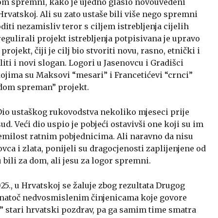
 dom spremni, kako je ujedno glasio novouvedeni
rvatskoj. Ali su zato ustaše bili više nego spremni
i nezamisliv teror s ciljem istrebljenja cijelih
egulirali projekt istrebljenja potpisivana je upravo
ojekt, čiji je cilj bio stvoriti novu, rasno, etnički i
liti i novi slogan. Logori u Jasenovcu i Gradišci
kojima su Maksovi “mesari” i Francetićevi “crnci”
 dom spreman” projekt.
Dio ustaškog rukovodstva nekoliko mjeseci prije
sud. Veći dio uspio je pobjeći ostavivši one koji su im
 nemilost ratnim pobjednicima. Ali naravno da nisu
ovca i zlata, ponijeli su dragocjenosti zaplijenjene od
bili za dom, ali jesu za logor spremni.
025., u Hrvatskoj se žaluje zbog rezultata Drugog
 unatoč nedvosmislenim činjenicama koje govore
” stari hrvatski pozdrav, pa ga samim time smatra