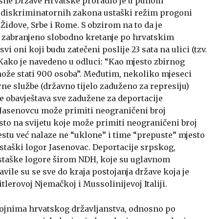
sne Države Hrvatske proradio je u punom
ih diskriminatornih zakona ustaški režim progoni
idove, Srbe i Rome. S obzirom na to da je
 zabranjeno slobodno kretanje po hrvatskim
i oni koji budu zatečeni poslije 23 sata na ulici (tzv.
. Kako je navedeno u odluci: “Kao mjesto zbirnog
može stati 900 osoba”. Međutim, nekoliko mjeseci
ne službe (državno tijelo zaduženo za represiju)
me obavještava sve zadužene za deportacije
u Jasenovcu može primiti neograničeni broj
sto na svijetu koje može primiti neograničeni broj
estu već nalaze ne “uklone” i time “prepuste” mjesto
staški logor Jasenovac. Deportacije srpskog,
staške logore širom NDH, koje su uglavnom
ile su se sve do kraja postojanja države koja je
itlerovoj Njemačkoj i Mussolinijevoj Italiji.
ojnima hrvatskog državljanstva, odnosno po