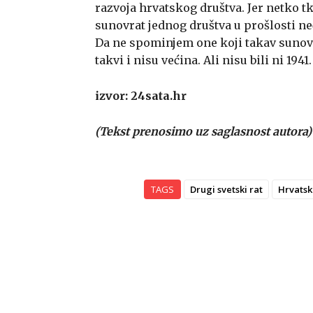
razvoja hrvatskog društva. Jer netko 
sunovrat jednog društva u prošlosti n
Da ne spominjem one koji takav sunov
takvi i nisu većina. Ali nisu bili ni 1941.
izvor: 24sata.hr
(Tekst prenosimo uz saglasnost autora)
TAGS
Drugi svetski rat
Hrvatsk