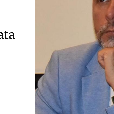
.
ata