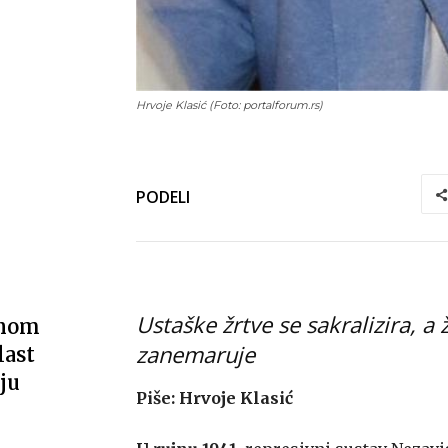
Hrvoje Klasić (Foto: portalforum.rs)
PODELI
Ustaške žrtve se sakralizira, a
vnom
zanemaruje
last
ju
Piše: Hrvoje Klasić