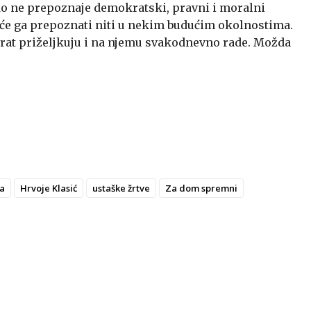
tko ne prepoznaje demokratski, pravni i moralni
eće ga prepoznati niti u nekim budućim okolnostima.
rat priželjkuju i na njemu svakodnevno rade. Možda
a
Hrvoje Klasić
ustaške žrtve
Za dom spremni