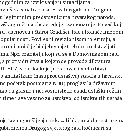
 pogodnim za izvikivanje u situacijama
vništva smatra da su Hrvati izgubili u Drugom
aju legitimnim predstavnicima hrvatskog naroda.
ustaškog režima obezvređuje i zanemaruje. Pjevač koji
 u Jasenovcu i Staroj Gradišci, kao i koljače imenom
pularnosti. Povijesni revizionizam toleriraju, a
rnici, oni čije bi djelovanje trebalo predstavljati
ima. Npr. branitelji koji su se u Domovinskom ratu
 a protiv društva u kojem se provode diktatura,
 Ili HDZ, stranka koju je osnovao i vodio bivši
jno antifašizam (nasuprot ustaštvu) stavila u hrvatski
(a ne početak postojanja NDH) proglasila državnim
ako da glasno i nedvosmisleno osudi ustaški režim
time i sve vezano za ustaštvo, od istaknutih ustaša
anju javnog mišljenja pokazali blagonaklonost prema
ubitnicima Drugog svjetskog rata kočničari su