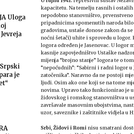
U rujnu 1941.
represivni sustav Nezavi
kapacitetu. Na temelju rasnih i ostal
nepodobno stanovništvo, prvenstveno Ž
JA Uloga
pripadnicima spomenutih naroda bilo
oj
gradovima, ustaše donose zakon da se sv
Jevreja
noćni šetači) uhite i sprovedu u logor
logora određen je Jasenovac. U logor 
kasnije zapovjedništvo Ustaške nadzor
mijenja “brojno stanje” logora te o to
Srpski
“nepoćudnih”: “Sabirni i radni logor 
ara je
zatočenika”. Naravno da ne postoji mje
et“
ljudi. Osim ako one koji se na tome mj
novima. Upravo tako funkcionirao je u
židovskog i romskog stanovništva u u
završavale masovnim ubojstvima, nastav
uzor, saveznike i zaštitnike vidjela u H
ARA
Srbi, Židovi i Romi
nisu smatrani dost