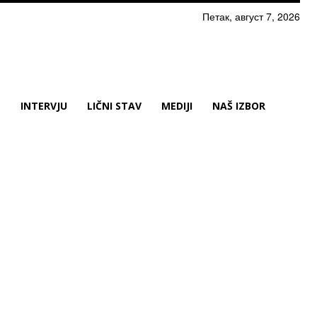
Петак, август 7, 2026
N
INTERVJU
LIČNI STAV
MEDIJI
NAŠ IZBOR