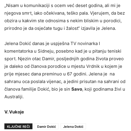
„Nisam u komunikaciji s ocem već deset godina, ali mi je
njegova smrt, iako očekivana, teško pala. Vjerujem, da bez
obzira u kakvim ste odnosima s nekim bliskim u porodici,
prirodno je da osjećate tugu i žalost“ izjavila je Jelena.
Jelena Dokić danas je uspješna TV novinarka I
komentatorka u Sidneju, posebno kad je u pitanju teniski
sport. Njezin otac Damir, posljednjih godina života proveo
je daleko od članova porodice u mjestu Vrdnik u kojem je
prije mjesec dana preminuo u 67 godini. Jelena je na
sahranu oca poslala vijenac, a jedini prisutan na sahrani od
članova familije Dokić, bio je sin
Savo
, koji godinama živi u
Australiji.
V. Vukoje
KLJUČNE REČI
Damir Dokić
Jelena Dokić