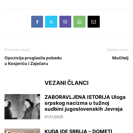
Prethodni tekst
Sledeći tekst
Opozicija proglasila pobedu
Mučitelj
u Kosjeriću i Zaječaru
VEZANI ČLANCI
ZABORAVLJENA ISTORIJA Uloga
srpskog nacizma u tužnoj
sudbini jugoslovenskih Jevreja
01/11/2025
KUDA IDE SRBIJA – DOMETI