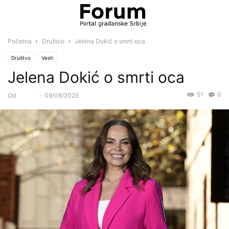
Početna
Društvo
Jelena Dokić o smrti oca
Društvo
Vesti
Jelena Dokić o smrti oca
51
0
Od
Forum
-
09/06/2025