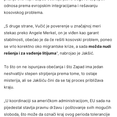
odnosa prema evropskim integracijama i rešavanju
kosovskog problema.
„S druge strane, Vučić je poverenje u značajnoj meri
stekao preko Angele Merkel, on je viđen kao garant
stabilnosti, obećao je da će rešiti kosovski problem, poneo
se vrlo korektno oko migrantske krize, a sada
možda nudi
rešenja i za vađenje litijuma
“, nabrojao je Jakšić.
To što on ne ispunjava obećanja i što Zapad ima jedan
neshvatljiv stepen strpljenja prema tome, to ostaje
misterija, ali se Jakšiću čini da se taj proces približava
kraju.
„U koordinaciji sa američkom administracijom, EU sada na
pijedestal stavlja pravnu državu i poštovanje svih mogućih
sloboda, što može da označi kraj ovog perioda tolerancije