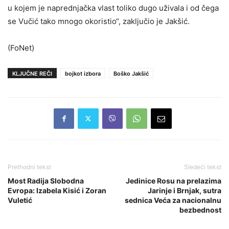
u kojem je naprednjačka vlast toliko dugo uživala i od čega
se Vučić tako mnogo okoristio“, zaključio je Jakšić.
(FoNet)
KLJUČNE REČI
bojkot izbora
Boško Jakšić
Prethodni tekst
Sledeći tekst
Most Radija Slobodna
Jedinice Rosu na prelazima
Evropa: Izabela Kisić i Zoran
Jarinje i Brnjak, sutra
Vuletić
sednica Veća za nacionalnu
bezbednost