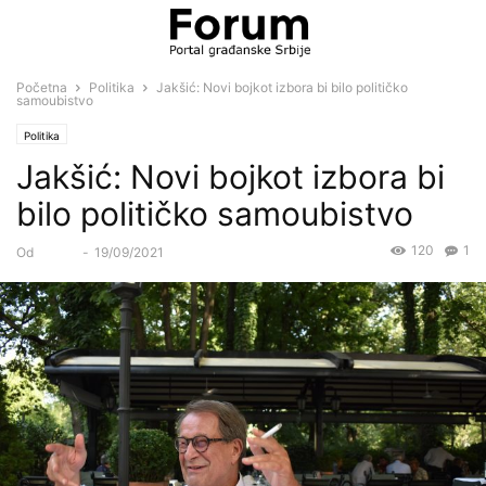
Početna
Politika
Jakšić: Novi bojkot izbora bi bilo političko
samoubistvo
Politika
Jakšić: Novi bojkot izbora bi
bilo političko samoubistvo
120
1
Od
Forum
-
19/09/2021