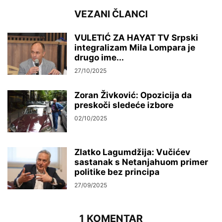
VEZANI ČLANCI
VULETIĆ ZA HAYAT TV Srpski
integralizam Mila Lompara je
drugo ime...
27/10/2025
Zoran Živković: Opozicija da
preskoči sledeće izbore
02/10/2025
Zlatko Lagumdžija: Vučićev
sastanak s Netanjahuom primer
politike bez principa
27/09/2025
1 KOMENTAR