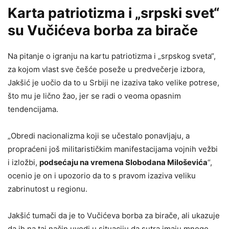
Karta patriotizma i „srpski svet“
su Vučićeva borba za birače
Na pitanje o igranju na kartu patriotizma i „srpskog sveta“,
za kojom vlast sve češće poseže u predvečerje izbora,
Jakšić je uočio da to u Srbiji ne izaziva tako velike potrese,
što mu je lično žao, jer se radi o veoma opasnim
tendencijama.
„Obredi nacionalizma koji se učestalo ponavljaju, a
propraćeni još militarističkim manifestacijama vojnih vežbi
i izložbi,
podsećaju na vremena Slobodana Miloševića
“,
ocenio je on i upozorio da to s pravom izaziva veliku
zabrinutost u regionu.
Jakšić tumači da je to Vučićeva borba za birače, ali ukazuje
da ih na taj način uvodi u situaciju da sutra imaju mnogo