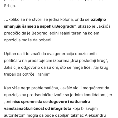
Srbija.
„Ukoliko se ne stvori se jedna kolona, onda se
ozbiljno
smanjuju šanse za uspeh u Beogradu
“, ukazao je Jakšić i
predočio da je Beograd jedini realni teren na kojem
opozicija može da pobedi.
Upitan da li to znači da ova generacija opozicionih
političara na predstojećim izborima „trči poslednji krug“,
Jakšić je odgovorio da su oni, što se njega tiče, „taj krug
trebali da odtrče i ranije“.
Kao više nego problematičnu, Jakšić vidi i mogućnost da
opozicija na predsedničke izađe sa jednim kandidatom, jer
„oni
nisu spremni da se dogovore i nađu neku
vanstranačku ličnost od integriteta
koja bi svojim
autoritetom mogla da bude ozbiljan takmac Aleksandru