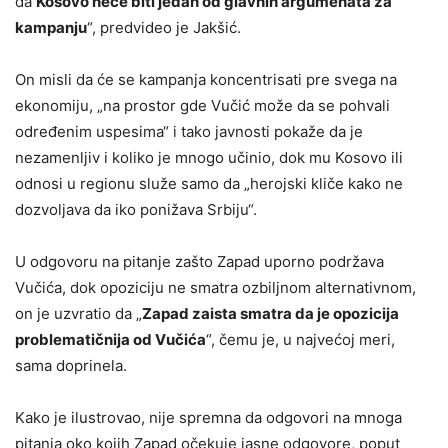
da
Kosovo neće biti jedan od glavnih argumenata za
kampanju
“, predvideo je Jakšić.
On misli da će se kampanja koncentrisati pre svega na
ekonomiju, „na prostor gde Vučić može da se pohvali
određenim uspesima“ i tako javnosti pokaže da je
nezamenljiv i koliko je mnogo učinio, dok mu Kosovo ili
odnosi u regionu služe samo da „herojski kliče kako ne
dozvoljava da iko ponižava Srbiju“.
U odgovoru na pitanje zašto Zapad uporno podržava
Vučića, dok opoziciju ne smatra ozbiljnom alternativnom,
on je uzvratio da „
Zapad zaista smatra da je opozicija
problematičnija od Vučića
“, čemu je, u najvećoj meri,
sama doprinela.
Kako je ilustrovao, nije spremna da odgovori na mnoga
pitanja oko kojih Zapad očekuje jasne odgovore, poput