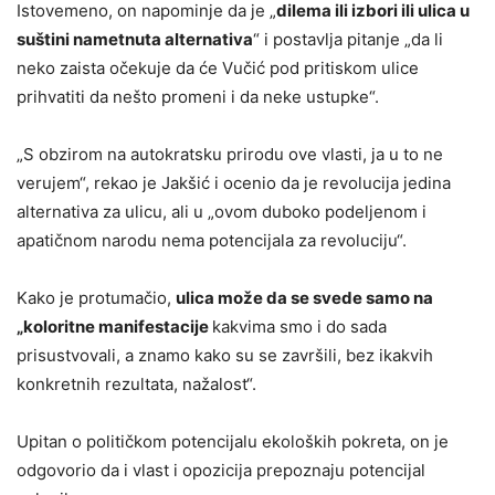
Istovemeno, on napominje da je „
dilema ili izbori ili ulica u
suštini nametnuta alternativa
“ i postavlja pitanje „da li
neko zaista očekuje da će Vučić pod pritiskom ulice
prihvatiti da nešto promeni i da neke ustupke“.
„S obzirom na autokratsku prirodu ove vlasti, ja u to ne
verujem“, rekao je Jakšić i ocenio da je revolucija jedina
alternativa za ulicu, ali u „ovom duboko podeljenom i
apatičnom narodu nema potencijala za revoluciju“.
Kako je protumačio,
ulica može da se svede samo na
„koloritne manifestacije
kakvima smo i do sada
prisustvovali, a znamo kako su se završili, bez ikakvih
konkretnih rezultata, nažalost“.
Upitan o političkom potencijalu ekoloških pokreta, on je
odgovorio da i vlast i opozicija prepoznaju potencijal