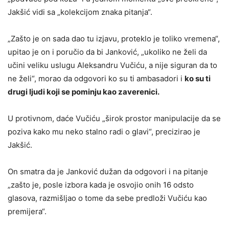
Jakšić vidi sa „kolekcijom znaka pitanja“.
„Zašto je on sada dao tu izjavu, proteklo je toliko vremena“,
upitao je on i poručio da bi Janković, „ukoliko ne želi da
učini veliku uslugu Aleksandru Vučiću, a nije siguran da to
ne želi“, morao da odgovori ko su ti ambasadori i
ko su ti
drugi ljudi koji se pominju kao zaverenici.
U protivnom, daće Vučiću „širok prostor manipulacije da se
poziva kako mu neko stalno radi o glavi“, precizirao je
Jakšić.
On smatra da je Janković dužan da odgovori i na pitanje
„zašto je, posle izbora kada je osvojio onih 16 odsto
glasova, razmišljao o tome da sebe predloži Vučiću kao
premijera“.