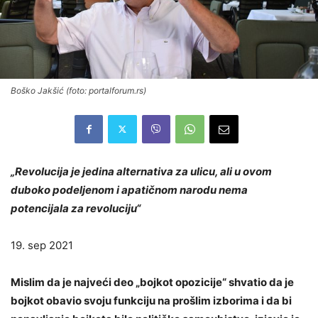
Boško Jakšić (foto: portalforum.rs)
„Revolucija je jedina alternativa za ulicu, ali u ovom
duboko podeljenom i apatičnom narodu nema
potencijala za revoluciju“
19. sep 2021
Mislim da je najveći deo „bojkot opozicije“ shvatio da je
bojkot obavio svoju funkciju na prošlim izborima i da bi