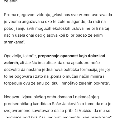
zelenih.
Prema njegovom viđenju, „vlast nas sve vreme uverava da
je veoma angažovana oko te zelene agende, da radi na
poboljšanju svih mogućih ekoloških uslova, ne bi li na taj
način uzela onaj deo glasova koji bi pripadao zelenim
strankama“.
Opozicija, takođe,
prepoznaje opasnost koja dolazi od
zelenih
, ali Jakšić ima utisak da ona apsolutno neće
dozvoliti da nastane jedna nova politička formacija, jer joj
to ne odgovara i zato na „pomalo mučan način minira i
torpeduje ovu zelenu politiku i mnoštvo zelenih pokreta“.
Nedavnu izjavu bivšeg ombudsmana i nekadašnjeg
predsedničkog kandidata Saše Jankovića o tome da mu je
svojevremeno savetovano da se približi Vučiću, da mu se
„podvuče pod kožu“ i u jednom momentu „sve preokrene“,