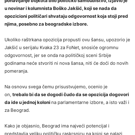
ponavljanje bojkota bilo političko samoubistvo, izjavio je
u novinar i kolumnista Boško Jakšić, koji se nada da
opozicioni političari shvataju odgovornost koja stoji pred
njima, posebno za beogradske izbore.
Ukoliko raštrkana opozicija propusti ovu šansu, upozorio je
Jakšić u serijalu Kvaka 23 za FoNet, snosiće ogromnu
odgovornost, jer se onda na političkoj sceni Srbije
godinama neće stvoriti ni nova šansa, niti će doći do novih
pomeranja.
Na osnovu svega čemu prisustvujemo, ocenio je
on,
trebalo bi da se dogodi čudo da se opozicija dogovori
da ide u jednoj koloni
na parlamentarne izbore, a isto važi i
za Beograd.
Kako je objasnio, Beograd ima najveći potencijal i
predstavlja veliku političku raskrsnicu na kojoj se nalazi