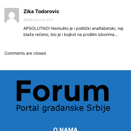
Zika Todorovic
19/09/2021 At 17:17
APSOLUTNO! Nemušto je i politički analfabetski, naj
blaže rečeno, bio je i bojkot na prošlim izborima…
Comments are closed.
O NAMA