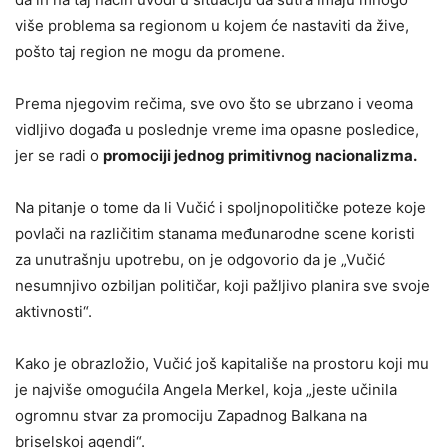
više problema sa regionom u kojem će nastaviti da žive,
pošto taj region ne mogu da promene.
Prema njegovim rečima, sve ovo što se ubrzano i veoma
vidljivo događa u poslednje vreme ima opasne posledice,
jer se radi o
promociji jednog primitivnog nacionalizma.
Na pitanje o tome da li Vučić i spoljnopolitičke poteze koje
povlači na različitim stanama međunarodne scene koristi
za unutrašnju upotrebu, on je odgovorio da je „Vučić
nesumnjivo ozbiljan političar, koji pažljivo planira sve svoje
aktivnosti“.
Kako je obrazložio, Vučić još kapitališe na prostoru koji mu
je najviše omogućila Angela Merkel, koja „jeste učinila
ogromnu stvar za promociju Zapadnog Balkana na
briselskoj agendi“.