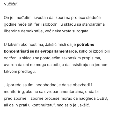
Vučiću“.
On je, međutim, svestan da izbori na proleće sledeće
godine neće biti fer i slobodni, u skladu sa standardima
liberalne demokratije, već neka vrsta surogata.
U takvim okolnostima, Jakšić misli da je
potrebno
koncentrisati se na evroparlamentarce
, kako bi izbori bili
održani u skladu sa postojećim zakonskim propisima,
uveren da oni ne mogu da odbiju da insistiraju na jednom
takvom predlogu.
„Uporedo sa tim, neophodno je da se obezbedi i
monitoring, ako ne sa evroparlamentarcima, onda bi
predizborne i izborne procese morao da nadgleda OEBS,
ali da ih prati u kontinuitetu“, naglasio je Jakšić.