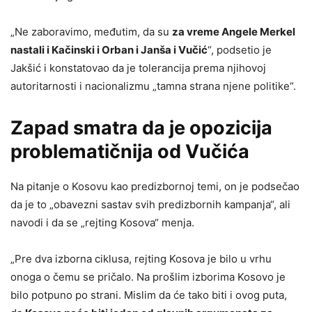
„Ne zaboravimo, međutim, da su
za vreme Angele Merkel
nastali i Kačinski i Orban i Janša i Vučić
“, podsetio je
Jakšić i konstatovao da je tolerancija prema njihovoj
autoritarnosti i nacionalizmu „tamna strana njene politike“.
Zapad smatra da je opozicija
problematičnija od Vučića
Na pitanje o Kosovu kao predizbornoj temi, on je podsečao
da je to „obavezni sastav svih predizbornih kampanja“, ali
navodi i da se „rejting Kosova“ menja.
„Pre dva izborna ciklusa, rejting Kosova je bilo u vrhu
onoga o čemu se pričalo. Na prošlim izborima Kosovo je
bilo potpuno po strani. Mislim da će tako biti i ovog puta,