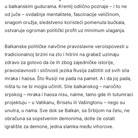
u balkanskim gudurama. Kremlj odlično poznaje – i to ne
od juče – ovdašnje mentalitete, fascinacije veličinom,
snagom oružja, sledstveno koristeći pomenuta bućkala,
ostvaruje ogroman politički profit uz minimum ulaganja.
Balkanske političke naivčine pravoslavne veroispovesti u
tradicionalnoj brzini na zlo i hitrini na grabež uzimaju
zdravo za gotovo da će ih zbog zajedničke istorije,
pravoslavnosti i sličnosti jezika Rusija zaštititi od svih sila
mraka i haosa. Što Rusiji ne pada na pamet. A i da joj pada,
ništa tu ne bi mogla učiniti. Sile balkanskog – naročito
srpskog – mraka i haosa nisu, naime, tamo gde ih tutumraci
projektuju – u Vatikanu, Briselu ili Vašingtonu – nego su
unutra, u nama. Sve dok se Balkan, sa Srbijom na čelu, ne
obračuna sa sopstvenim demonima, dotle će ostati
igralište za demone, jedna slamka među vihorove.