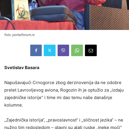
foto: portalforum.rs
Svetislav Basara
Napušavajući Crnogorce zbog derznovenija da ne odobre
prelet Lavrovljevog aviona, Rogozin ih je optužio za „izdaju
zajedničke istorije“ i time mi dao temu naše današnje
kolumne.
„Zajednička istorija“, „pravoslavnost“ i „sličnost jezika“ – ne
nužno tim redosledom – glavni su alati ruske „meke moći“