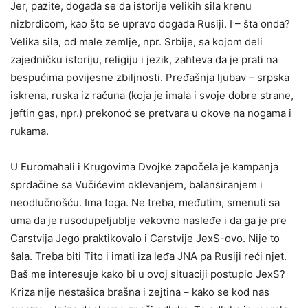
Jer, pazite, događa se da istorije velikih sila krenu
nizbrdicom, kao što se upravo događa Rusiji. I – šta onda?
Velika sila, od male zemlje, npr. Srbije, sa kojom deli
zajedničku istoriju, religiju i jezik, zahteva da je prati na
bespućima povijesne zbiljnosti. Pređašnja ljubav – srpska
iskrena, ruska iz računa (koja je imala i svoje dobre strane,
jeftin gas, npr.) prekonoć se pretvara u okove na nogama i
rukama.
U Euromahali i Krugovima Dvojke započela je kampanja
sprdačine sa Vučićevim oklevanjem, balansiranjem i
neodlučnošću. Ima toga. Ne treba, međutim, smenuti sa
uma da je rusodupeljublje vekovno nasleđe i da ga je pre
Carstvija Jego praktikovalo i Carstvije JexS-ovo. Nije to
šala. Treba biti Tito i imati iza leđa JNA pa Rusiji reći njet.
Baš me interesuje kako bi u ovoj situaciji postupio JexS?
Kriza nije nestašica brašna i zejtina – kako se kod nas