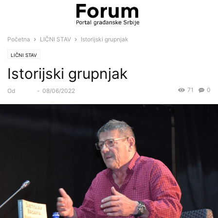
Početna
LIČNI STAV
Istorijski grupnjak
LIČNI STAV
Istorijski grupnjak
71
0
Od
Forum
-
08/06/2022