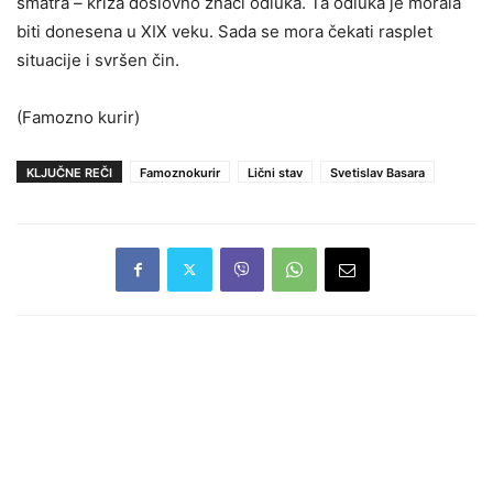
smatra – kriza doslovno znači odluka. Ta odluka je morala
biti donesena u XIX veku. Sada se mora čekati rasplet
situacije i svršen čin.
(Famozno kurir)
KLJUČNE REČI
Famoznokurir
Lični stav
Svetislav Basara