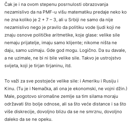
Čak je i na ovom stepenu posrnulosti obrazovanja
nezamislivo da na PMF-u višu matematiku predaje neko ko
ne zna koliko je 2 + 7 – 3, ali u Srbiji ne samo da nije
nezamislivo nego je pravilo da politiku vode ljudi koji ne
znaju osnove političke aritmetike, koje glase: velike sile
nemaju prijatelje, imaju samo klijente; nikome ništa ne
daju, samo uzimaju. Gde god mogu. Logično. Da su davale,
a ne uzimale, ne bi ni bile velike sile. Takvo je ustrojstvo
svijeta, koji je tirjan tirjaninu, itd.
To važi za sve postojeće velike sile: i Ameriku i Rusiju i
Kinu. (Tu je i Nemačka, ali ona je ekonomski, ne vojni džin.)
Male, pogotovo siromašne zemlje sa tim silama moraju
održavati što bolje odnose, ali sa što veće distance i sa što
više diskrecije, dovoljno blizu da se ne smrznu, dovoljno
daleko da se ne opeku.