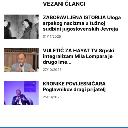
VEZANI ČLANCI
ZABORAVLJENA ISTORIJA Uloga
srpskog nacizma u tužnoj
sudbini jugoslovenskih Jevreja
01/11/2025
VULETIĆ ZA HAYAT TV Srpski
integralizam Mila Lompara je
drugo ime...
27/10/2025
KRONIKE POVIJESNIČARA
Poglavnikov dragi prijatelj
25/10/2025