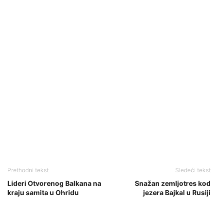
Prethodni tekst
Sledeći tekst
Lideri Otvorenog Balkana na
Snažan zemljotres kod
kraju samita u Ohridu
jezera Bajkal u Rusiji