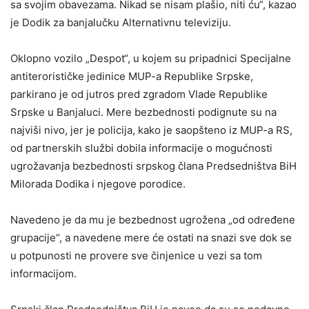
sa svojim obavezama. Nikad se nisam plašio, niti ću“, kazao
je Dodik za banjalučku Alternativnu televiziju.
Oklopno vozilo „Despot“, u kojem su pripadnici Specijalne
antiterorističke jedinice MUP-a Republike Srpske,
parkirano je od jutros pred zgradom Vlade Republike
Srpske u Banjaluci. Mere bezbednosti podignute su na
najviši nivo, jer je policija, kako je saopšteno iz MUP-a RS,
od partnerskih službi dobila informacije o mogućnosti
ugrožavanja bezbednosti srpskog člana Predsedništva BiH
Milorada Dodika i njegove porodice.
Navedeno je da mu je bezbednost ugrožena „od određene
grupacije“, a navedene mere će ostati na snazi sve dok se
u potpunosti ne provere sve činjenice u vezi sa tom
informacijom.