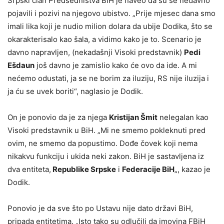
Srpski član Predsedništva BiH je naveo da su se nedavno
pojavili i pozivi na njegovo ubistvo. „Prije mjesec dana smo
imali lika koji je nudio milion dolara da ubije Dodika, što se
okarakterisalo kao šala, a vidimo kako je to. Scenario je
davno napravljen, (nekadašnji Visoki predstavnik)
Pedi
Ešdaun
još davno je zamislio kako će ovo da ide. A mi
nećemo odustati, ja se ne borim za iluziju, RS nije iluzija i
ja ću se uvek boriti“, naglasio je Dodik.
On je ponovio da je za njega
Kristijan Šmit
nelegalan kao
Visoki predstavnik u BiH. „Mi ne smemo pokleknuti pred
ovim, ne smemo da popustimo. Dođe čovek koji nema
nikakvu funkciju i ukida neki zakon. BiH je sastavljena iz
dva entiteta,
Republike Srpske
i
Federacije BiH
„, kazao je
Dodik.
Ponovio je da sve što po Ustavu nije dato državi BiH,
pripada entitetima. „Isto tako su odlučili da imovina FBiH