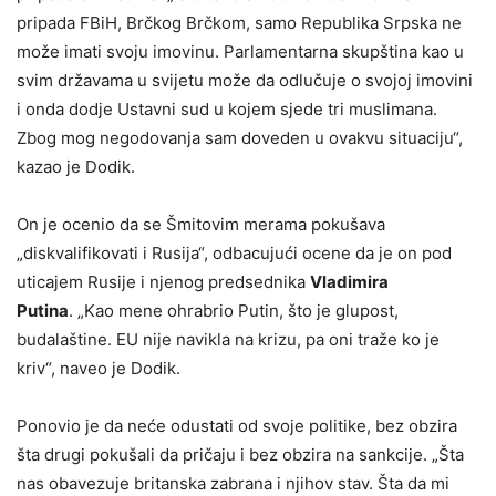
pripada FBiH, Brčkog Brčkom, samo Republika Srpska ne
može imati svoju imovinu. Parlamentarna skupština kao u
svim državama u svijetu može da odlučuje o svojoj imovini
i onda dodje Ustavni sud u kojem sjede tri muslimana.
Zbog mog negodovanja sam doveden u ovakvu situaciju“,
kazao je Dodik.
On je ocenio da se Šmitovim merama pokušava
„diskvalifikovati i Rusija“, odbacujući ocene da je on pod
uticajem Rusije i njenog predsednika
Vladimira
Putina
. „Kao mene ohrabrio Putin, što je glupost,
budalaštine. EU nije navikla na krizu, pa oni traže ko je
kriv“, naveo je Dodik.
Ponovio je da neće odustati od svoje politike, bez obzira
šta drugi pokušali da pričaju i bez obzira na sankcije. „Šta
nas obavezuje britanska zabrana i njihov stav. Šta da mi