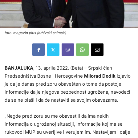
foto: magazin plus (arhivski snimak)
BANJALUKA
, 13. aprila 2022. (Beta) – Srpski član
Predsedništva Bosne i Hercegovine
Milorad Dodik
izjavio
je da je danas pred zoru obavešten o tome da postoje
informacije da je njegova bezbednost ugrožena, navodeći
da se ne plaši i da će nastaviti sa svojim obavezama.
„Negde pred zoru su me obavestili da ima nekih
informacija o ugroženoj situaciji, informacije kojima se
rukovodi MUP su uverljive i verujem im. Nastavljam i dalje