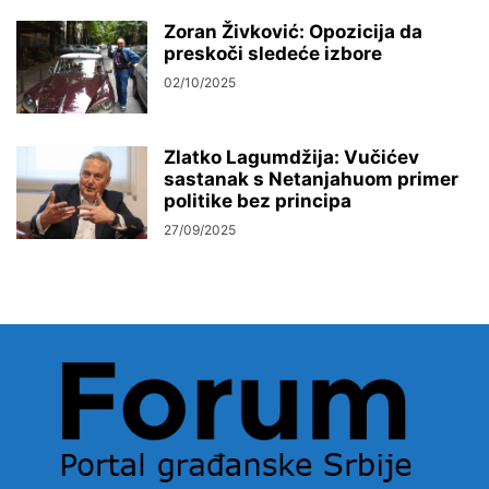
Zoran Živković: Opozicija da
preskoči sledeće izbore
02/10/2025
Zlatko Lagumdžija: Vučićev
sastanak s Netanjahuom primer
politike bez principa
27/09/2025