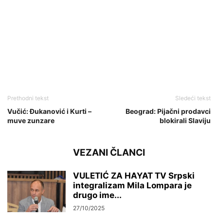
Prethodni tekst
Sledeći tekst
Vučić: Đukanović i Kurti –
Beograd: Pijačni prodavci
muve zunzare
blokirali Slaviju
VEZANI ČLANCI
VULETIĆ ZA HAYAT TV Srpski
integralizam Mila Lompara je
drugo ime...
27/10/2025