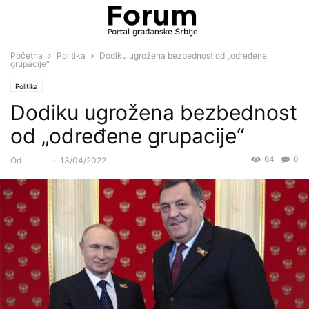
Početna
Politika
Dodiku ugrožena bezbednost od „određene
grupacije“
Politika
Dodiku ugrožena bezbednost
od „određene grupacije“
64
0
Od
Forum
-
13/04/2022