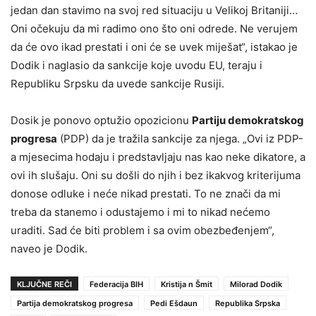
jedan dan stavimo na svoj red situaciju u Velikoj Britaniji…
Oni očekuju da mi radimo ono što oni odrede. Ne verujem
da će ovo ikad prestati i oni će se uvek miješat“, istakao je
Dodik i naglasio da sankcije koje uvodu EU, teraju i
Republiku Srpsku da uvede sankcije Rusiji.
Dosik je ponovo optužio opozicionu
Partiju demokratskog
progresa
(PDP) da je tražila sankcije za njega. „Ovi iz PDP-
a mjesecima hodaju i predstavljaju nas kao neke dikatore, a
ovi ih slušaju. Oni su došli do njih i bez ikakvog kriterijuma
donose odluke i neće nikad prestati. To ne znači da mi
treba da stanemo i odustajemo i mi to nikad nećemo
uraditi. Sad će biti problem i sa ovim obezbeđenjem“,
naveo je Dodik.
KLJUČNE REČI
Federacija BIH
Kristija n Šmit
Milorad Dodik
Partija demokratskog progresa
Pedi Ešdaun
Republika Srpska