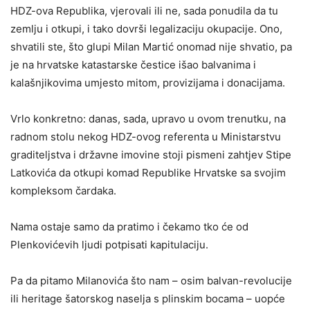
HDZ-ova Republika, vjerovali ili ne, sada ponudila da tu
zemlju i otkupi, i tako dovrši legalizaciju okupacije. Ono,
shvatili ste, što glupi Milan Martić onomad nije shvatio, pa
je na hrvatske katastarske čestice išao balvanima i
kalašnjikovima umjesto mitom, provizijama i donacijama.
Vrlo konkretno: danas, sada, upravo u ovom trenutku, na
radnom stolu nekog HDZ-ovog referenta u Ministarstvu
graditeljstva i državne imovine stoji pismeni zahtjev Stipe
Latkovića da otkupi komad Republike Hrvatske sa svojim
kompleksom čardaka.
Nama ostaje samo da pratimo i čekamo tko će od
Plenkovićevih ljudi potpisati kapitulaciju.
Pa da pitamo Milanovića što nam – osim balvan-revolucije
ili heritage šatorskog naselja s plinskim bocama – uopće