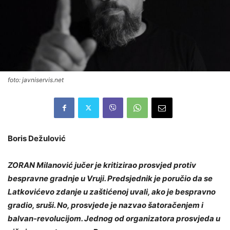
foto: javniservis.net
Boris Dežulović
ZORAN Milanović jučer je kritizirao prosvjed protiv
bespravne gradnje u Vruji. Predsjednik je poručio da se
Latkovićevo zdanje u zaštićenoj uvali, ako je bespravno
gradio, sruši. No, prosvjede je nazvao šatoračenjem i
balvan-revolucijom. Jednog od organizatora prosvjeda u