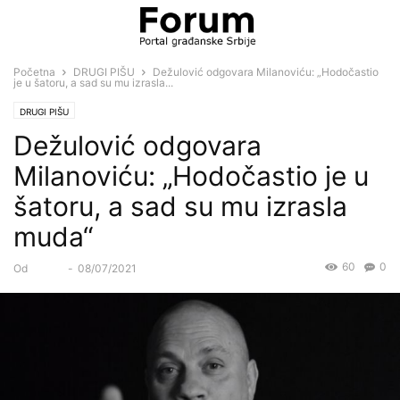
Početna
DRUGI PIŠU
Dežulović odgovara Milanoviću: „Hodočastio
je u šatoru, a sad su mu izrasla...
DRUGI PIŠU
Dežulović odgovara
Milanoviću: „Hodočastio je u
šatoru, a sad su mu izrasla
muda“
60
0
Od
Forum
-
08/07/2021