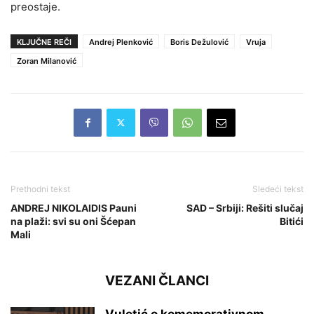
preostaje.
KLJUČNE REČI
Andrej Plenković
Boris Dežulović
Vruja
Zoran Milanović
Prethodni tekst
Sledeći tekst
ANDREJ NIKOLAIDIS Pauni
SAD – Srbiji: Rešiti slučaj
na plaži: svi su oni Šćepan
Bitići
Mali
VEZANI ČLANCI
Vuletić o komemorativnom