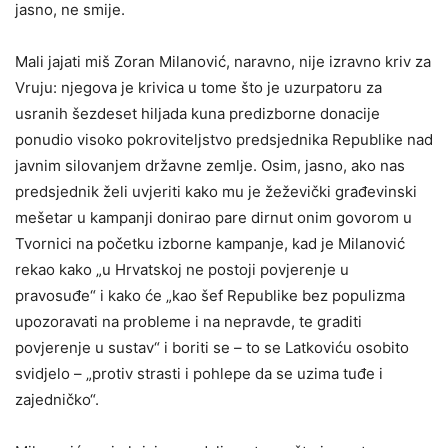
jasno, ne smije.
Mali jajati miš Zoran Milanović, naravno, nije izravno kriv za
Vruju: njegova je krivica u tome što je uzurpatoru za
usranih šezdeset hiljada kuna predizborne donacije
ponudio visoko pokroviteljstvo predsjednika Republike nad
javnim silovanjem državne zemlje. Osim, jasno, ako nas
predsjednik želi uvjeriti kako mu je žeževički građevinski
mešetar u kampanji donirao pare dirnut onim govorom u
Tvornici na početku izborne kampanje, kad je Milanović
rekao kako „u Hrvatskoj ne postoji povjerenje u
pravosuđe“ i kako će „kao šef Republike bez populizma
upozoravati na probleme i na nepravde, te graditi
povjerenje u sustav“ i boriti se – to se Latkoviću osobito
svidjelo – „protiv strasti i pohlepe da se uzima tuđe i
zajedničko“.