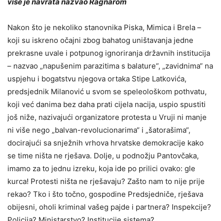
više je navrata nazvao Ragnarom
Nakon što je nekoliko stanovnika Piska, Mimica i Brela –
koji su iskreno očajni zbog bahatog uništavanja jedne
prekrasne uvale i potpunog ignoriranja državnih institucija
– nazvao „napušenim parazitima s balature“, „zavidnima“ na
uspjehu i bogatstvu njegova ortaka Stipe Latkovića,
predsjednik Milanović u svom se speleološkom pothvatu,
koji već danima bez daha prati cijela nacija, uspio spustiti
još niže, nazivajući organizatore protesta u Vruji ni manje
ni više nego „balvan-revolucionarima“ i „šatorašima“,
docirajući sa snježnih vrhova hrvatske demokracije kako
se time ništa ne rješava. Dolje, u podnožju Pantovčaka,
imamo za to jednu izreku, koja ide po prilici ovako: gle
kurca! Protesti ništa ne rješavaju? Zašto nam to nije prije
rekao? Tko i što točno, gospodine Predsjedniče, rješava
obijesni, oholi kriminal vašeg pajde i partnera? Inspekcije?
Policija? Ministarstvo? Institucije sistema?