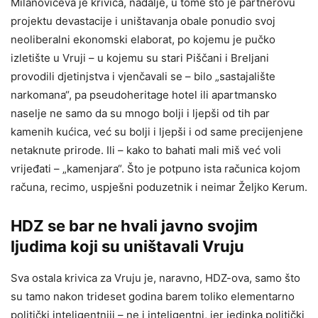
Milanovićeva je krivica, nadalje, u tome što je partnerovu
projektu devastacije i uništavanja obale ponudio svoj
neoliberalni ekonomski elaborat, po kojemu je pučko
izletište u Vruji – u kojemu su stari Piščani i Breljani
provodili djetinjstva i vjenčavali se – bilo „sastajalište
narkomana“, pa pseudoheritage hotel ili apartmansko
naselje ne samo da su mnogo bolji i ljepši od tih par
kamenih kućica, već su bolji i ljepši i od same precijenjene
netaknute prirode. Ili – kako to bahati mali miš već voli
vrijeđati – „kamenjara“. Što je potpuno ista računica kojom
računa, recimo, uspješni poduzetnik i neimar Željko Kerum.
HDZ se bar ne hvali javno svojim
ljudima koji su uništavali Vruju
Sva ostala krivica za Vruju je, naravno, HDZ-ova, samo što
su tamo nakon trideset godina barem toliko elementarno
politički inteligentniji – ne i inteligentni, jer jedinka politički