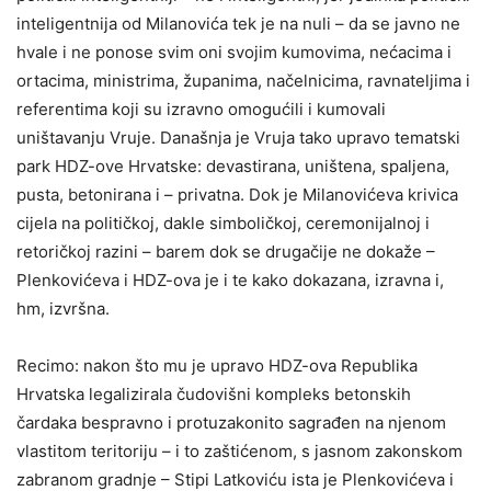
inteligentnija od Milanovića tek je na nuli – da se javno ne
hvale i ne ponose svim oni svojim kumovima, nećacima i
ortacima, ministrima, županima, načelnicima, ravnateljima i
referentima koji su izravno omogućili i kumovali
uništavanju Vruje. Današnja je Vruja tako upravo tematski
park HDZ-ove Hrvatske: devastirana, uništena, spaljena,
pusta, betonirana i – privatna. Dok je Milanovićeva krivica
cijela na političkoj, dakle simboličkoj, ceremonijalnoj i
retoričkoj razini – barem dok se drugačije ne dokaže –
Plenkovićeva i HDZ-ova je i te kako dokazana, izravna i,
hm, izvršna.
Recimo: nakon što mu je upravo HDZ-ova Republika
Hrvatska legalizirala čudovišni kompleks betonskih
čardaka bespravno i protuzakonito sagrađen na njenom
vlastitom teritoriju – i to zaštićenom, s jasnom zakonskom
zabranom gradnje – Stipi Latkoviću ista je Plenkovićeva i