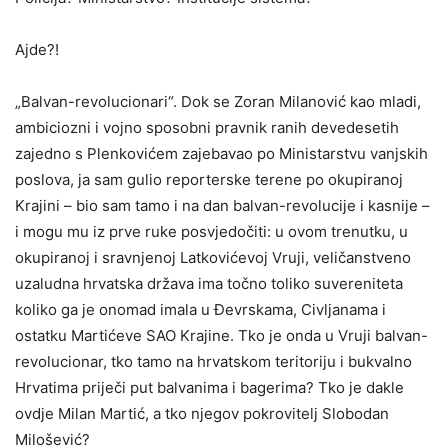
Ajde?!
„Balvan-revolucionari“. Dok se Zoran Milanović kao mladi,
ambiciozni i vojno sposobni pravnik ranih devedesetih
zajedno s Plenkovićem zajebavao po Ministarstvu vanjskih
poslova, ja sam gulio reporterske terene po okupiranoj
Krajini – bio sam tamo i na dan balvan-revolucije i kasnije –
i mogu mu iz prve ruke posvjedočiti: u ovom trenutku, u
okupiranoj i sravnjenoj Latkovićevoj Vruji, veličanstveno
uzaludna hrvatska država ima točno toliko suvereniteta
koliko ga je onomad imala u Đevrskama, Civljanama i
ostatku Martićeve SAO Krajine. Tko je onda u Vruji balvan-
revolucionar, tko tamo na hrvatskom teritoriju i bukvalno
Hrvatima priječi put balvanima i bagerima? Tko je dakle
ovdje Milan Martić, a tko njegov pokrovitelj Slobodan
Milošević?