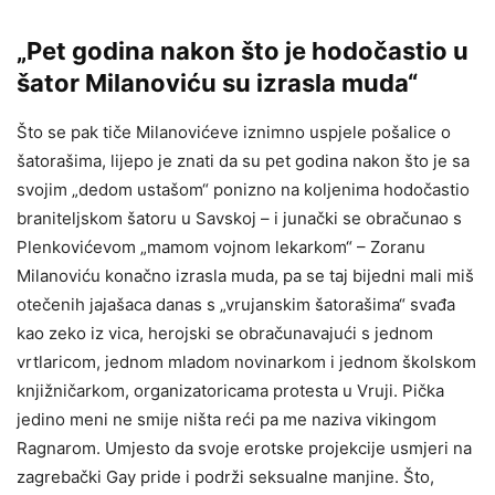
„Pet godina nakon što je hodočastio u
šator Milanoviću su izrasla muda“
Što se pak tiče Milanovićeve iznimno uspjele pošalice o
šatorašima, lijepo je znati da su pet godina nakon što je sa
svojim „dedom ustašom“ ponizno na koljenima hodočastio
braniteljskom šatoru u Savskoj – i junački se obračunao s
Plenkovićevom „mamom vojnom lekarkom“ – Zoranu
Milanoviću konačno izrasla muda, pa se taj bijedni mali miš
otečenih jajašaca danas s „vrujanskim šatorašima“ svađa
kao zeko iz vica, herojski se obračunavajući s jednom
vrtlaricom, jednom mladom novinarkom i jednom školskom
knjižničarkom, organizatoricama protesta u Vruji. Pička
jedino meni ne smije ništa reći pa me naziva vikingom
Ragnarom. Umjesto da svoje erotske projekcije usmjeri na
zagrebački Gay pride i podrži seksualne manjine. Što,