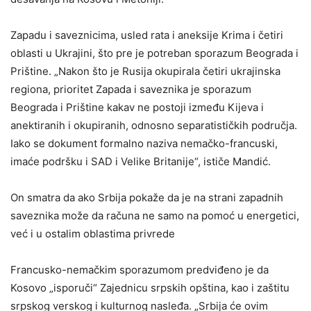
Zapadu i saveznicima, usled rata i aneksije Krima i četiri
oblasti u Ukrajini, što pre je potreban sporazum Beograda i
Prištine. „Nakon što je Rusija okupirala četiri ukrajinska
regiona, prioritet Zapada i saveznika je sporazum
Beograda i Prištine kakav ne postoji između Kijeva i
anektiranih i okupiranih, odnosno separatističkih područja.
Iako se dokument formalno naziva nemačko-francuski,
imaće podršku i SAD i Velike Britanije“, ističe Mandić.
On smatra da ako Srbija pokaže da je na strani zapadnih
saveznika može da računa ne samo na pomoć u energetici,
već i u ostalim oblastima privrede
Francusko-nemačkim sporazumom predviđeno je da
Kosovo „isporuči“ Zajednicu srpskih opština, kao i zaštitu
srpskog verskog i kulturnog nasleđa. „Srbija će ovim