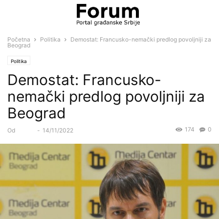
Početna
Politika
Demostat: Francusko-nemački predlog povoljniji za
Beograd
Politika
Demostat: Francusko-
nemački predlog povoljniji za
Beograd
174
0
Od
Forum
-
14/11/2022