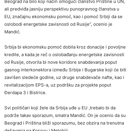
Beograd na bilo koji način omogući članstvo Prištine u UN,
ali predviđa jasniju perspektivu punopravnog članstva u
EU, značajnu ekonomsku pomoć, kao i pomoć Srbiji da se
oslobodi energetske zavisnosti od Rusije“, ocenio je
Mandić.
Srbija bi ekonomsku pomoć dobila kroz donacije i povoljne
kredite, a kada je reč o oslobađanju energetske zavisnosti
od Rusije, otvorila bi nove koridore snabdevanja poput
gasnog interkonektora između Srbije i Bugarske koji će biti
završen sledeće godine, uz druge snabdevače nafte, kao i
revitalizacijom EPS-a, uz podršku za projekte poput
Đerdapa 3 i Bistrice.
Svi političari koji žele da Srbija uđe u EU ,trebalo bi da
podrže takav sporazum, smatra Mandić. On je ocenio da su
Beograd i Priština bliži sporazumu, bez obzira na trenutna
dešavanja na Kosovu i Metohiji.