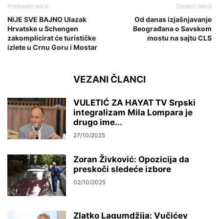
Prethodni tekst
Sledeći tekst
NIJE SVE BAJNO Ulazak
Od danas izjašnjavanje
Hrvatske u Schengen
Beograđana o Savskom
zakomplicirat će turističke
mostu na sajtu CLS
izlete u Crnu Goru i Mostar
VEZANI ČLANCI
VULETIĆ ZA HAYAT TV Srpski
integralizam Mila Lompara je
drugo ime...
27/10/2025
Zoran Živković: Opozicija da
preskoči sledeće izbore
02/10/2025
Zlatko Lagumdžija: Vučićev