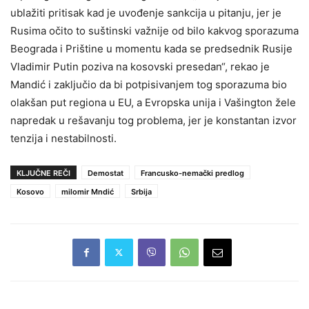
ublažiti pritisak kad je uvođenje sankcija u pitanju, jer je
Rusima očito to suštinski važnije od bilo kakvog sporazuma
Beograda i Prištine u momentu kada se predsednik Rusije
Vladimir Putin poziva na kosovski presedan“, rekao je
Mandić i zaključio da bi potpisivanjem tog sporazuma bio
olakšan put regiona u EU, a Evropska unija i Vašington žele
napredak u rešavanju tog problema, jer je konstantan izvor
tenzija i nestabilnosti.
KLJUČNE REČI
Demostat
Francusko-nemački predlog
Kosovo
milomir Mndić
Srbija