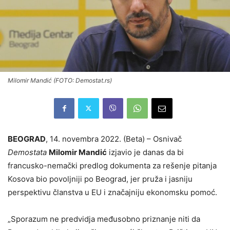
Milomir Mandić (FOTO: Demostat.rs)
BEOGRAD
, 14. novembra 2022. (Beta) – Osnivač
Demostata
Milomir Mandić
izjavio je danas da bi
francusko-nemački predlog dokumenta za rešenje pitanja
Kosova bio povoljniji po Beograd, jer pruža i jasniju
perspektivu članstva u EU i značajniju ekonomsku pomoć.
„Sporazum ne predvidja međusobno priznanje niti da