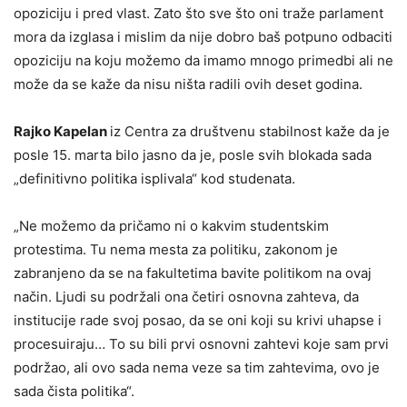
opoziciju i pred vlast. Zato što sve što oni traže parlament
mora da izglasa i mislim da nije dobro baš potpuno odbaciti
opoziciju na koju možemo da imamo mnogo primedbi ali ne
može da se kaže da nisu ništa radili ovih deset godina.
Rajko Kapelan
iz Centra za društvenu stabilnost kaže da je
posle 15. marta bilo jasno da je, posle svih blokada sada
„definitivno politika isplivala“ kod studenata.
„Ne možemo da pričamo ni o kakvim studentskim
protestima. Tu nema mesta za politiku, zakonom je
zabranjeno da se na fakultetima bavite politikom na ovaj
način. Ljudi su podržali ona četiri osnovna zahteva, da
institucije rade svoj posao, da se oni koji su krivi uhapse i
procesuiraju… To su bili prvi osnovni zahtevi koje sam prvi
podržao, ali ovo sada nema veze sa tim zahtevima, ovo je
sada čista politika“.