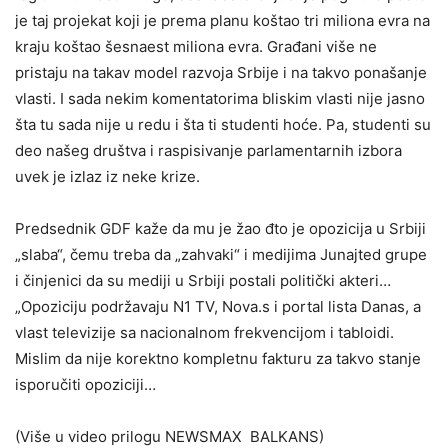
je taj projekat koji je prema planu koštao tri miliona evra na
kraju koštao šesnaest miliona evra. Građani više ne
pristaju na takav model razvoja Srbije i na takvo ponašanje
vlasti. I sada nekim komentatorima bliskim vlasti nije jasno
šta tu sada nije u redu i šta ti studenti hoće. Pa, studenti su
deo našeg društva i raspisivanje parlamentarnih izbora
uvek je izlaz iz neke krize.
Predsednik GDF kaže da mu je žao đto je opozicija u Srbiji
„slaba“, čemu treba da „zahvaki“ i medijima Junajted grupe
i činjenici da su mediji u Srbiji postali politički akteri…
„Opoziciju podržavaju N1 TV, Nova.s i portal lista Danas, a
vlast televizije sa nacionalnom frekvencijom i tabloidi.
Mislim da nije korektno kompletnu fakturu za takvo stanje
isporučiti opoziciji…
(Više u video prilogu NEWSMAX BALKANS)