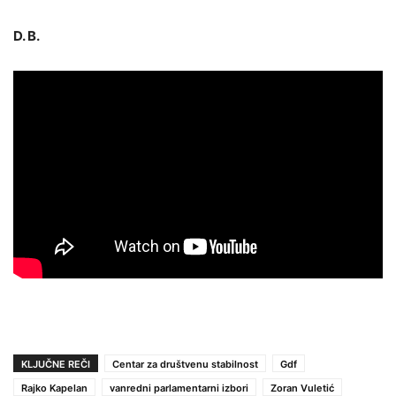
D. B.
KLJUČNE REČI
Centar za društvenu stabilnost
Gdf
Rajko Kapelan
vanredni parlamentarni izbori
Zoran Vuletić