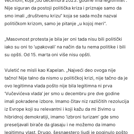
većinom, koja „od decembra 2023. godine ima legitimitet“.
Nije siguran da postoji politička kriza i priznaje samo da
smo imali „društvenu krizu“ koja se sada može nazvai
političkom krizom, samo je pitanje „u kojoj meri“.
„Masovnost protesta je bila jer oni tada nisu bili politički
iako su oni to ‘upakovali’ na način da tu nema politike i bili
su opšti. Od 15. marta oni više nisu opšti.
Vuletić ne misli kao Kapelan. „Najveći deo ovoga nije
tačno! Nije talno da nismo u političkoj krizi, nije tačno da je
ovo legitimna vlada pošto nije bila legitimna ni prva
‘Vučevićeva vlada’ jer smo u decembru pre dve godine
imali pokradene izbore. Imamo čitav niz različitih rezolucija
iz Evrope koji su relevantni i koji kažu da mi živimo u
hibridnoj demokratiji, imamo ‘izbroni turizam’ gde smo
preseljavali birače da glasaju i ne možemo da imamo
legitimnu vlast. Drugo, šesnaestero ljudi je poginulo pošto