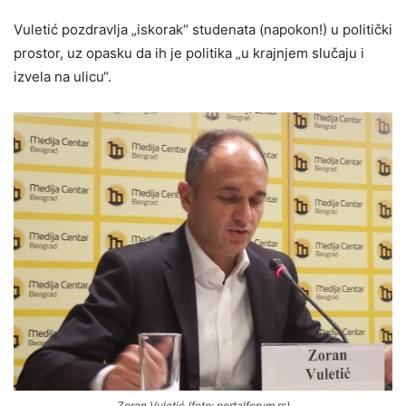
Vuletić pozdravlja „iskorak“ studenata (napokon!) u politički
prostor, uz opasku da ih je politika „u krajnjem slučaju i
izvela na ulicu“.
Zoran Vuletić (foto: portalforum.rs)