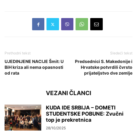
Prethodni tekst
Sledeći tekst
UJEDINJENE NACIJE Šmit: U
Predsednici S. Makedonije i
BiH kriza ali nema opasnosti
Hrvatske potvrdili čvrsto
od rata
prijateljstvo dve zemlje
VEZANI ČLANCI
KUDA IDE SRBIJA – DOMETI
STUDENTSKE POBUNE: Zvučni
top je prekretnica
28/10/2025