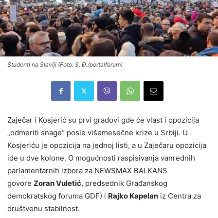
Studenti na Slaviji (Foto: S. Đ./portalforum)
Zaječar i Kosjerić su prvi gradovi gde će vlast i opozicija
„odmeriti snage“ posle višemesečne krize u Srbiji. U
Kosjeriću je opozicija na jednoj listi, a u Zaječaru opozicija
ide u dve kolone. O mogućnosti raspisivanja vanrednih
parlamentarnih izbora za NEWSMAX BALKANS
govore
Zoran Vuletić
, predsednik Građanskog
demokratskog foruma GDF) i
Rajko Kapelan
iz Centra za
društvenu stabilnost.