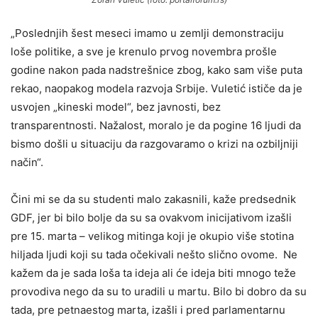
„Poslednjih šest meseci imamo u zemlji demonstraciju
loše politike, a sve je krenulo prvog novembra prošle
godine nakon pada nadstrešnice zbog, kako sam više puta
rekao, naopakog modela razvoja Srbije. Vuletić ističe da je
usvojen „kineski model“, bez javnosti, bez
transparentnosti. Nažalost, moralo je da pogine 16 ljudi da
bismo došli u situaciju da razgovaramo o krizi na ozbiljniji
način“.
Čini mi se da su studenti malo zakasnili, kaže predsednik
GDF, jer bi bilo bolje da su sa ovakvom inicijativom izašli
pre 15. marta – velikog mitinga koji je okupio više stotina
hiljada ljudi koji su tada očekivali nešto slično ovome. Ne
kažem da je sada loša ta ideja ali će ideja biti mnogo teže
provodiva nego da su to uradili u martu. Bilo bi dobro da su
tada, pre petnaestog marta, izašli i pred parlamentarnu