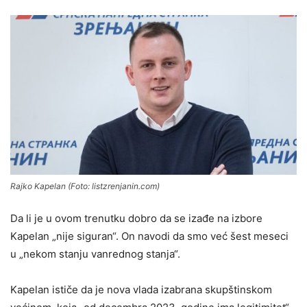
Rajko Kapelan (Foto: listzrenjanin.com)
Da li je u ovom trenutku dobro da se izađe na izbore
Kapelan „nije siguran“. On navodi da smo već šest meseci
u „nekom stanju vanrednog stanja“.
Kapelan ističe da je nova vlada izabrana skupštinskom