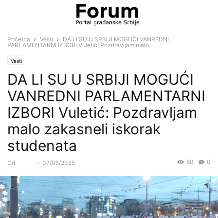
Početna
Vesti
DA LI SU U SRBIJI MOGUĆI VANREDNI
PARLAMENTARNI IZBORI Vuletić: Pozdravljam malo...
Vesti
DA LI SU U SRBIJI MOGUĆI
VANREDNI PARLAMENTARNI
IZBORI Vuletić: Pozdravljam
malo zakasneli iskorak
studenata
80
0
Od
Forum
-
07/05/2025