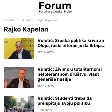
Početna
Oznake
Rajko Kapelan
Rajko Kapelan
Vuletić: Srpska politika kriva za
Oluju, ruski interes je da Srbija...
12/09/2025
Vuletić: Živimo u totalitarnom i
netolerantnom društvu, vlast
generiše nasilje
15/08/2025
Vuletić: Studenti treba da
preispitaju svoju politiku
05/07/2025