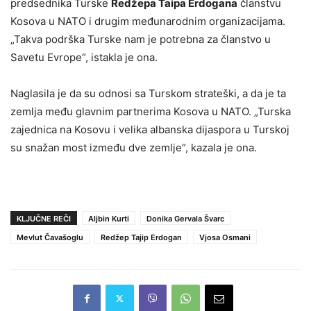
predsednika Turske
Redžepa Taipa Erdogana
članstvu
Kosova u NATO i drugim međunarodnim organizacijama.
„Takva podrška Turske nam je potrebna za članstvo u
Savetu Evrope“, istakla je ona.
Naglasila je da su odnosi sa Turskom strateški, a da je ta
zemlja među glavnim partnerima Kosova u NATO. „Turska
zajednica na Kosovu i velika albanska dijaspora u Turskoj
su snažan most između dve zemlje“, kazala je ona.
KLJUČNE REČI
Aljbin Kurti
Donika Gervala Švarc
Mevlut Čavašoglu
Redžep Tajip Erdogan
Vjosa Osmani