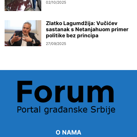
02/10/2025
Zlatko Lagumdžija: Vučićev
sastanak s Netanjahuom primer
politike bez principa
27/09/2025
O NAMA