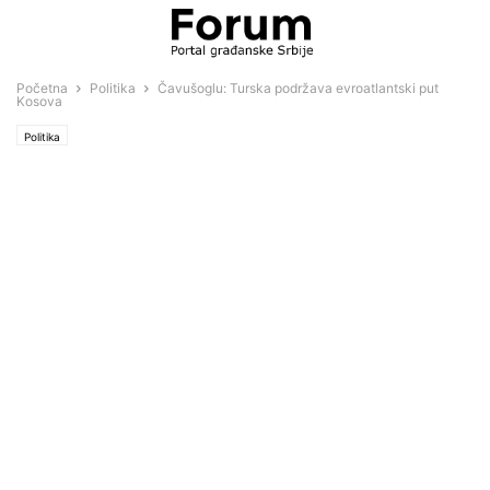
Početna
Politika
Čavušoglu: Turska podržava evroatlantski put
Kosova
Politika