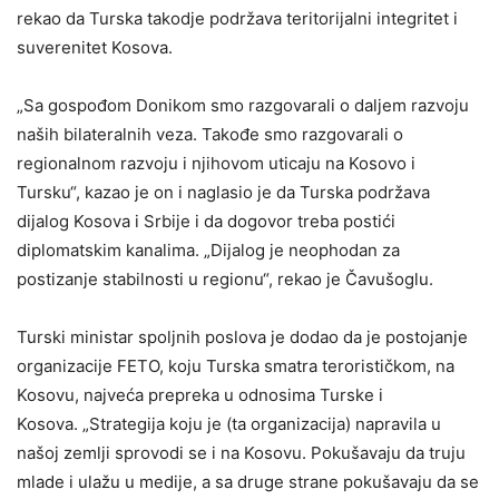
rekao da Turska takodje podržava teritorijalni integritet i
suverenitet Kosova.
„Sa gospođom Donikom smo razgovarali o daljem razvoju
naših bilateralnih veza. Takođe smo razgovarali o
regionalnom razvoju i njihovom uticaju na Kosovo i
Tursku“, kazao je on i naglasio je da Turska podržava
dijalog Kosova i Srbije i da dogovor treba postići
diplomatskim kanalima. „Dijalog je neophodan za
postizanje stabilnosti u regionu“, rekao je Čavušoglu.
Turski ministar spoljnih poslova je dodao da je postojanje
organizacije FETO, koju Turska smatra terorističkom, na
Kosovu, najveća prepreka u odnosima Turske i
Kosova. „Strategija koju je (ta organizacija) napravila u
našoj zemlji sprovodi se i na Kosovu. Pokušavaju da truju
mlade i ulažu u medije, a sa druge strane pokušavaju da se