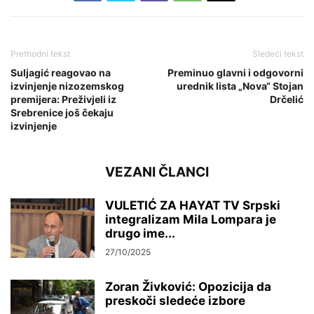
Prethodni tekst
Sledeći tekst
Suljagić reagovao na
Preminuo glavni i odgovorni
izvinjenje nizozemskog
urednik lista „Nova“ Stojan
premijera: Preživjeli iz
Drčelić
Srebrenice još čekaju
izvinjenje
VEZANI ČLANCI
VULETIĆ ZA HAYAT TV Srpski
integralizam Mila Lompara je
drugo ime...
27/10/2025
Zoran Živković: Opozicija da
preskoči sledeće izbore