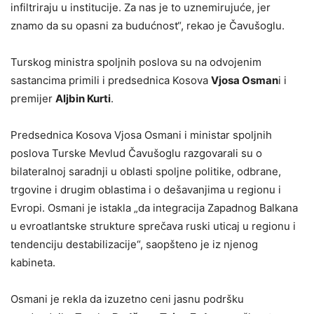
infiltriraju u institucije. Za nas je to uznemirujuće, jer
znamo da su opasni za budućnost“, rekao je Čavušoglu.
Turskog ministra spoljnih poslova su na odvojenim
sastancima primili i predsednica Kosova
Vjosa Osman
i i
premijer
Aljbin Kurti
.
Predsednica Kosova Vjosa Osmani i ministar spoljnih
poslova Turske Mevlud Čavušoglu razgovarali su o
bilateralnoj saradnji u oblasti spoljne politike, odbrane,
trgovine i drugim oblastima i o dešavanjima u regionu i
Evropi. Osmani je istakla „da integracija Zapadnog Balkana
u evroatlantske strukture sprečava ruski uticaj u regionu i
tendenciju destabilizacije“, saopšteno je iz njenog
kabineta.
Osmani je rekla da izuzetno ceni jasnu podršku