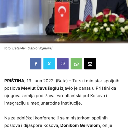
foto: Beta/AP- Darko Vojinović
PRIŠTINA
, 19. juna 2022. (Beta) – Turski ministar spoljnih
poslova
Mevlut Čavušoglu
izjavio je danas u Prištini da
njegova zemlja podržava evroatlantski put Kosova i
integraciju u medjunarodne institucije.
Na zajedničkoj konferenciji sa ministarkom spoljnih
poslova i dijaspore Kosova,
Donikom Gervalom
, on je