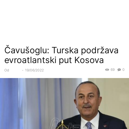
Čavušoglu: Turska podržava
evroatlantski put Kosova
69
0
Od
Forum
-
19/06/2022