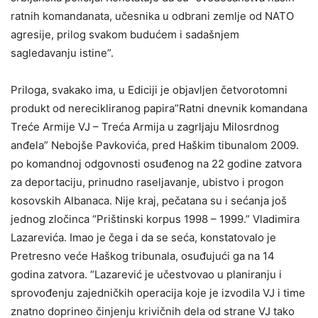
ratnih komandanata, učesnika u odbrani zemlje od NATO
agresije, prilog svakom budućem i sadašnjem
sagledavanju istine”.
Priloga, svakako ima, u Ediciji je objavljen četvorotomni
produkt od nerecikliranog papira”Ratni dnevnik komandana
Treće Armije VJ – Treća Armija u zagrljaju Milosrdnog
anđela” Nebojše Pavkovića, pred Haškim tibunalom 2009.
po komandnoj odgovnosti osuđenog na 22 godine zatvora
za deportaciju, prinudno raseljavanje, ubistvo i progon
kosovskih Albanaca. Nije kraj, pečatana su i sećanja još
jednog zločinca “Prištinski korpus 1998 – 1999.” Vladimira
Lazarevića. Imao je čega i da se seća, konstatovalo je
Pretresno veće Haškog tribunala, osuđujući ga na 14
godina zatvora. “Lazarević je učestvovao u planiranju i
sprovođenju zajedničkih operacija koje je izvodila VJ i time
znatno doprineo činjenju krivičnih dela od strane VJ tako