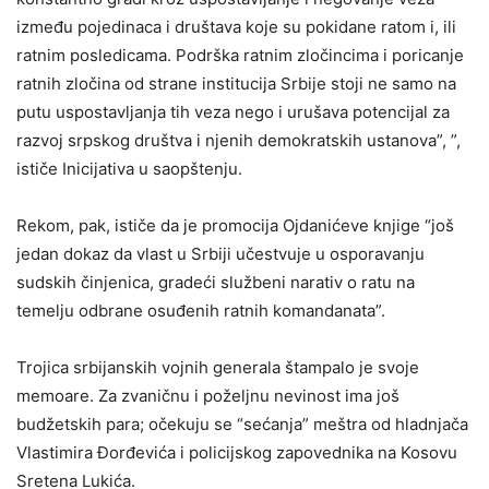
između pojedinaca i društava koje su pokidane ratom i, ili
ratnim posledicama. Podrška ratnim zločincima i poricanje
ratnih zločina od strane institucija Srbije stoji ne samo na
putu uspostavljanja tih veza nego i urušava potencijal za
razvoj srpskog društva i njenih demokratskih ustanova”, ”,
ističe Inicijativa u saopštenju.
Rekom, pak, ističe da je promocija Ojdanićeve knjige “još
jedan dokaz da vlast u Srbiji učestvuje u osporavanju
sudskih činjenica, gradeći službeni narativ o ratu na
temelju odbrane osuđenih ratnih komandanata”.
Trojica srbijanskih vojnih generala štampalo je svoje
memoare. Za zvaničnu i poželjnu nevinost ima još
budžetskih para; očekuju se “sećanja” meštra od hladnjača
Vlastimira Đorđevića i policijskog zapovednika na Kosovu
Sretena Lukića.