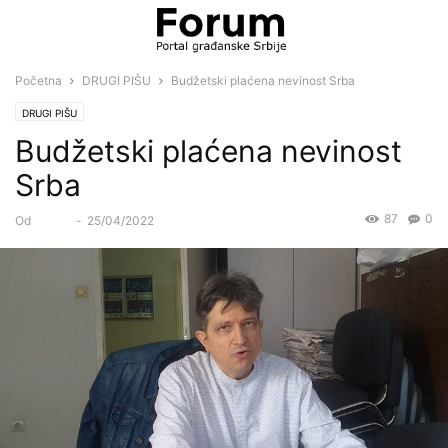
Početna
DRUGI PIŠU
Budžetski plaćena nevinost Srba
DRUGI PIŠU
Budžetski plaćena nevinost
Srba
87
0
Od
Forum
-
25/04/2022