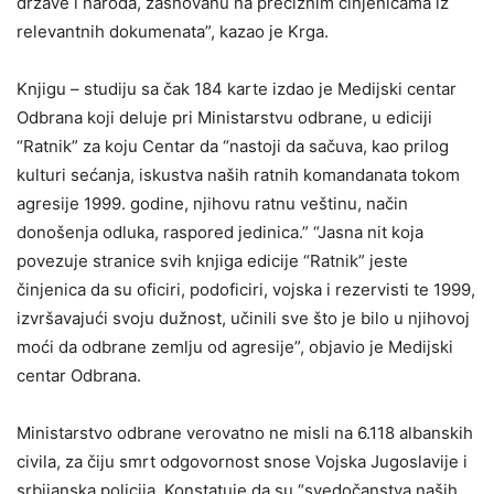
države i naroda, zasnovanu na preciznim činjenicama iz
relevantnih dokumenata”, kazao je Krga.
Knjigu – studiju sa čak 184 karte izdao je Medijski centar
Odbrana koji deluje pri Ministarstvu odbrane, u ediciji
“Ratnik” za koju Centar da “nastoji da sačuva, kao prilog
kulturi sećanja, iskustva naših ratnih komandanata tokom
agresije 1999. godine, njihovu ratnu veštinu, način
donošenja odluka, raspored jedinica.” “Jasna nit koja
povezuje stranice svih knjiga edicije “Ratnik” jeste
činjenica da su oficiri, podoficiri, vojska i rezervisti te 1999,
izvršavajući svoju dužnost, učinili sve što je bilo u njihovoj
moći da odbrane zemlju od agresije”, objavio je Medijski
centar Odbrana.
Ministarstvo odbrane verovatno ne misli na 6.118 albanskih
civila, za čiju smrt odgovornost snose Vojska Jugoslavije i
srbijanska policija. Konstatuje da su “svedočanstva naših