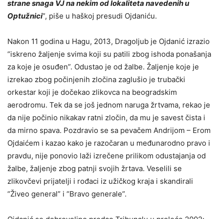
strane snaga VJ na nekim od lokaliteta navedenih u
Optužnici
”, piše u haškoj presudi Ojdaniću.
Nakon 11 godina u Hagu, 2013, Dragoljub je Ojdanić izrazio
“iskreno žaljenje svima koji su patili zbog ishoda ponašanja
za koje je osuđen”. Odustao je od žalbe. Žaljenje koje je
izrekao zbog počinjenih zločina zaglušio je trubački
orkestar koji je dočekao zlikovca na beogradskim
aerodromu. Tek da se još jednom naruga žrtvama, rekao je
da nije počinio nikakav ratni zločin, da mu je savest čista i
da mirno spava. Pozdravio se sa pevačem Andrijom – Erom
Ojdaićem i kazao kako je razočaran u međunarodno pravo i
pravdu, nije ponovio laži izrečene prilikom odustajanja od
žalbe, žaljenje zbog patnji svojih žrtava. Veselili se
zlikovčevi prijatelji i rođaci iz užičkog kraja i skandirali
“Živeo general” i “Bravo generale”.