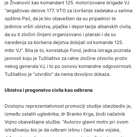
je Živanović kao komandant 125. motorizovane brigade VJ
“angažovao delove 177. VTO za izvršenje zadataka u selima
opštine Peć, da je bio obavešten da su pripadnici te
jedinice vršili ubistva, pljačke i deportacije albanskih civila,
da su ti zločini činjeni organizovano i planski i da su
naređenja za borbena dejstva dobijali od komande 125.
mtbr VJ”. Bila je to, konstatuje Fond, jedina istraga poznata
javnosti koju je Tužilaštvo za ratne zločine otvorilo protiv
nekog generala VJ, i to po osnovu komandne odgovornosti.
Tužilaštvo je “utvrdilo” da nema dovoljno dokaza.
Ubistva i progonstvo civila kao odbrana
Dostojnu reprezentativnost promociji studije obezbedio je,
između ostalih uglednika, dr Branko Krga, bivši načelnik
Vojno obaveštajne službe. “Autorov glavni motiv pri ovom
istraživanju bio je da odbrani istinu i čast naše vojske,