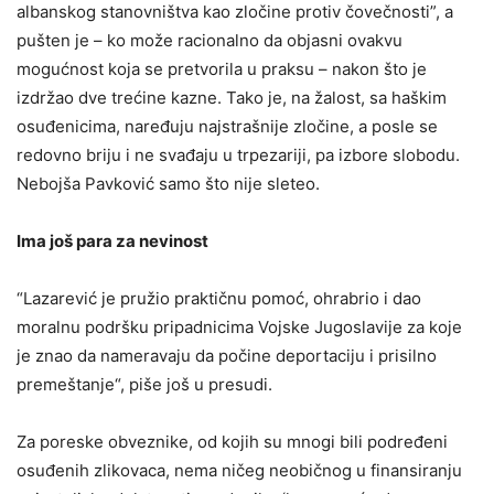
albanskog stanovništva kao zločine protiv čovečnosti”, a
pušten je – ko može racionalno da objasni ovakvu
mogućnost koja se pretvorila u praksu – nakon što je
izdržao dve trećine kazne. Tako je, na žalost, sa haškim
osuđenicima, naređuju najstrašnije zločine, a posle se
redovno briju i ne svađaju u trpezariji, pa izbore slobodu.
Nebojša Pavković samo što nije sleteo.
Ima još para za nevinost
“Lazarević je pružio praktičnu pomoć, ohrabrio i dao
moralnu podršku pripadnicima Vojske Jugoslavije za koje
je znao da nameravaju da počine deportaciju i prisilno
premeštanje“, piše još u presudi.
Za poreske obveznike, od kojih su mnogi bili podređeni
osuđenih zlikovaca, nema ničeg neobičnog u finansiranju