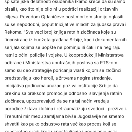
spisateljske delatnosti osuđenika (kamo sreće da su samo
pisali), kao što nije bilo ni u podršci realizaciji državnih
ciljeva. Povodom Ojdanićeve post mortem studije oglasili
su se nepodobni, poput Inicijative mladih za ljudska prava i
Rekoma. “Sve veći broj knjiga ratnih zločinaca koje su
finansirane iz budžeta građana Srbije, kao i dokumentarnih
serijala kojima se uopšte ne pominju ili čak i ne negiraju
ratni zločini policije i vojske. U kooprodukciji Ministarstva
odbrane i Ministarstva unutrašnjih poslova sa RTS-om
samo su deo strategije poricanja vlasti kojom se zločinci
predstavljaju kao heroji, a žrtvama negira stradanje.
Inicijativa godinama unazad poziva institucije Srbije da
prekinu sa praksom promocije odnosno slavljenja ratnih
zločinaca, upozoravajući da se na taj način vređaju
porodice žrtava zločina i retraumatizuju svedoci i preživeli.
Trenutni mir među zemljama bivše Jugoslavije ne smemo
shvatiti kao puko odsustvo rata već kao proces koji se
konstantno gradi kroz uspostavljanje i negovanje veza