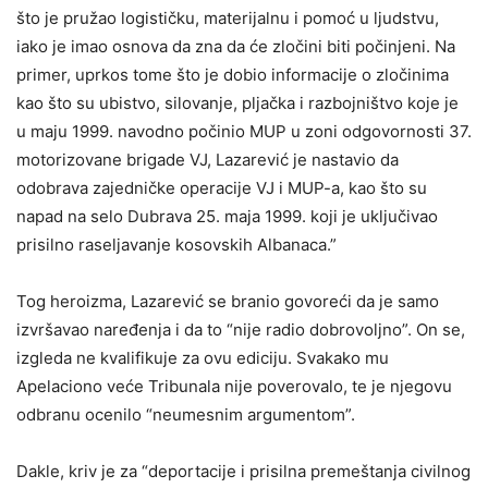
što je pružao logističku, materijalnu i pomoć u ljudstvu,
iako je imao osnova da zna da će zločini biti počinjeni. Na
primer, uprkos tome što je dobio informacije o zločinima
kao što su ubistvo, silovanje, pljačka i razbojništvo koje je
u maju 1999. navodno počinio MUP u zoni odgovornosti 37.
motorizovane brigade VJ, Lazarević je nastavio da
odobrava zajedničke operacije VJ i MUP-a, kao što su
napad na selo Dubrava 25. maja 1999. koji je uključivao
prisilno raseljavanje kosovskih Albanaca.”
Tog heroizma, Lazarević se branio govoreći da je samo
izvršavao naređenja i da to “nije radio dobrovoljno”. On se,
izgleda ne kvalifikuje za ovu ediciju. Svakako mu
Apelaciono veće Tribunala nije poverovalo, te je njegovu
odbranu ocenilo “neumesnim argumentom”.
Dakle, kriv je za “deportacije i prisilna premeštanja civilnog