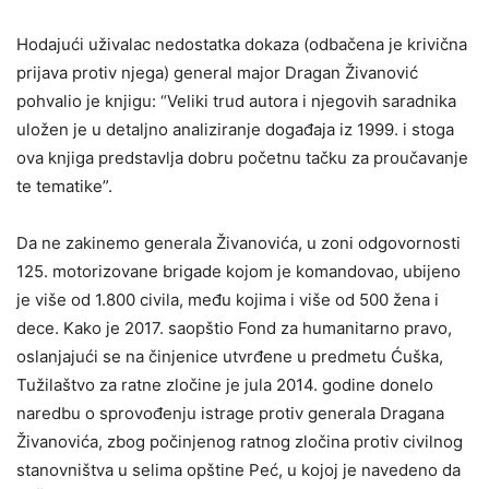
Hodajući uživalac nedostatka dokaza (odbačena je krivična
prijava protiv njega) general major Dragan Živanović
pohvalio je knjigu: “Veliki trud autora i njegovih saradnika
uložen je u detaljno analiziranje događaja iz 1999. i stoga
ova knjiga predstavlja dobru početnu tačku za proučavanje
te tematike”.
Da ne zakinemo generala Živanovića, u zoni odgovornosti
125. motorizovane brigade kojom je komandovao, ubijeno
je više od 1.800 civila, među kojima i više od 500 žena i
dece. Kako je 2017. saopštio Fond za humanitarno pravo,
oslanjajući se na činjenice utvrđene u predmetu Ćuška,
Tužilaštvo za ratne zločine je jula 2014. godine donelo
naredbu o sprovođenju istrage protiv generala Dragana
Živanovića, zbog počinjenog ratnog zločina protiv civilnog
stanovništva u selima opštine Peć, u kojoj je navedeno da