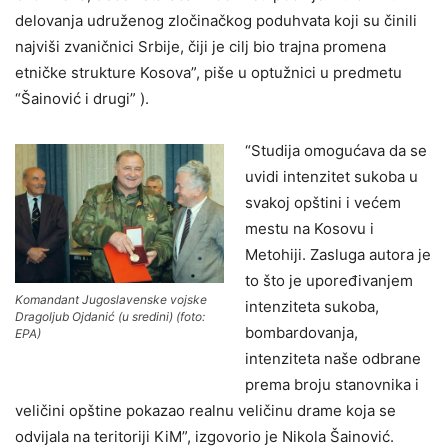
delovanja udruženog zločinačkog poduhvata koji su činili
najviši zvaničnici Srbije, čiji je cilj bio trajna promena
etničke strukture Kosova”, piše u optužnici u predmetu
“Šainović i drugi” ).
“Studija omogućava da se
uvidi intenzitet sukoba u
svakoj opštini i većem
mestu na Kosovu i
Metohiji. Zasluga autora je
to što je upoređivanjem
Komandant Jugoslavenske vojske
intenziteta sukoba,
Dragoljub Ojdanić (u sredini) (foto:
bombardovanja,
EPA)
intenziteta naše odbrane
prema broju stanovnika i
veličini opštine pokazao realnu veličinu drame koja se
odvijala na teritoriji KiM”, izgovorio je Nikola Šainović.