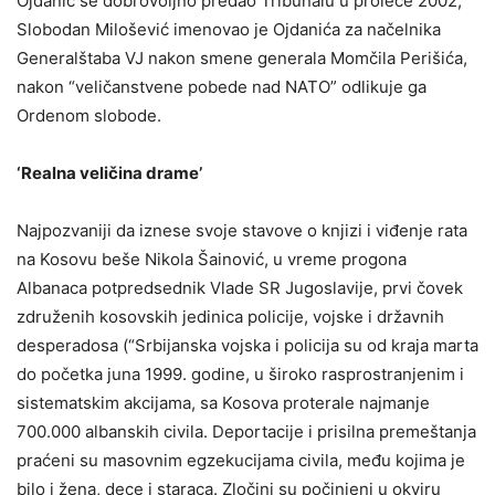
Ojdanić se dobrovoljno predao Tribunalu u proleće 2002;
Slobodan Milošević imenovao je Ojdanića za načelnika
Generalštaba VJ nakon smene generala Momčila Perišića,
nakon “veličanstvene pobede nad NATO” odlikuje ga
Ordenom slobode.
‘Realna veličina drame’
Najpozvaniji da iznese svoje stavove o knjizi i viđenje rata
na Kosovu beše Nikola Šainović, u vreme progona
Albanaca potpredsednik Vlade SR Jugoslavije, prvi čovek
združenih kosovskih jedinica policije, vojske i državnih
desperadosa (“Srbijanska vojska i policija su od kraja marta
do početka juna 1999. godine, u široko rasprostranjenim i
sistematskim akcijama, sa Kosova proterale najmanje
700.000 albanskih civila. Deportacije i prisilna premeštanja
praćeni su masovnim egzekucijama civila, među kojima je
bilo i žena, dece i staraca. Zločini su počinjeni u okviru