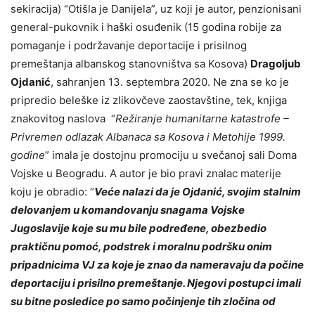
sekiracija) “Otišla je Danijela”, uz koji je autor, penzionisani
general-pukovnik i haški osuđenik (15 godina robije za
pomaganje i podržavanje deportacije i prisilnog
premeštanja albanskog stanovništva sa Kosova)
Dragoljub
Ojdanić
, sahranjen 13. septembra 2020. Ne zna se ko je
pripredio beleške iz zlikovčeve zaostavštine, tek, knjiga
znakovitog naslova “
Režiranje humanitarne katastrofe –
Privremen odlazak Albanaca sa Kosova i Metohije 1999.
godine
” imala je dostojnu promociju u svečanoj sali Doma
Vojske u Beogradu. A autor je bio pravi znalac materije
koju je obradio: “
Veće nalazi da je Ojdanić, svojim stalnim
delovanjem u komandovanju snagama Vojske
Jugoslavije koje su mu bile podređene, obezbedio
praktičnu pomoć, podstrek i moralnu podršku onim
pripadnicima VJ za koje je znao da nameravaju da počine
deportaciju i prisilno premeštanje. Njegovi postupci imali
su bitne posledice po samo počinjenje tih zločina od