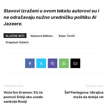
Stavovi izraženi u ovom tekstu autorovi su i
ne odražavaju nužno uredničku politiku Al
Jazeere.
KLJUČNE REČI
Aljazeera Balkans
Bojan Tončić
Dragoljub Ojdanić
Prethodni tekst
Sledeći tekst
Viola fon Kramon: EU će
Šef Pentagona: Ukrajina
pomoći Srbiji ako uvede
može da dobije rat
sankcije Rusiji