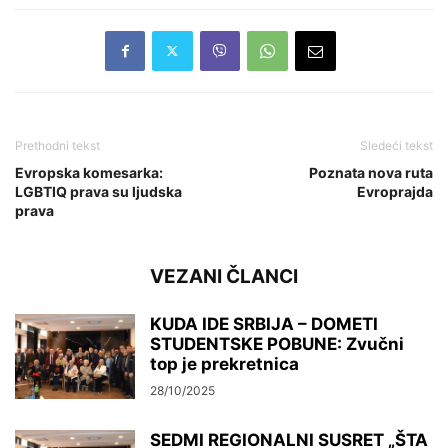
Prethodni tekst
Sledeći tekst
Evropska komesarka:
Poznata nova ruta
LGBTIQ prava su ljudska
Evroprajda
prava
VEZANI ČLANCI
KUDA IDE SRBIJA – DOMETI
STUDENTSKE POBUNE: Zvučni
top je prekretnica
28/10/2025
SEDMI REGIONALNI SUSRET „ŠTA