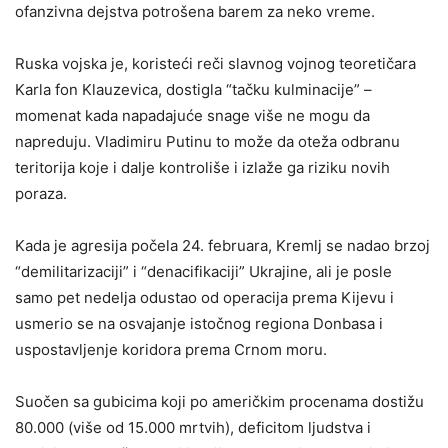
ofanzivna dejstva potrošena barem za neko vreme.
Ruska vojska je, koristeći reči slavnog vojnog teoretičara
Karla fon Klauzevica, dostigla “tačku kulminacije” –
momenat kada napadajuće snage više ne mogu da
napreduju. Vladimiru Putinu to može da oteža odbranu
teritorija koje i dalje kontroliše i izlaže ga riziku novih
poraza.
Kada je agresija počela 24. februara, Kremlj se nadao brzoj
“demilitarizaciji” i “denacifikaciji” Ukrajine, ali je posle
samo pet nedelja odustao od operacija prema Kijevu i
usmerio se na osvajanje istočnog regiona Donbasa i
uspostavljenje koridora prema Crnom moru.
Suočen sa gubicima koji po američkim procenama dostižu
80.000 (više od 15.000 mrtvih), deficitom ljudstva i