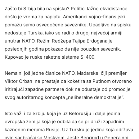
Zašto bi Srbija bila na spisku? Politici lažne ekvidistance
došlo je vrema za naplatu. Amerikanci vojno-finansijski
pomažu samo osvedočene saveznike. Upadljivo na spisku
nedostaje Turska, iako se radi o drugoj najvećoj armiji
unutrar NATO. Režim Redžepa Tajipa Erdogana je
poslednjih godina pokazao da nije pouzdan saveznik.
Kupovao je ruske raketne sisteme S-400.
Nema ni još jedne članice NATO, Mađarske, čiji premijer
Viktor Orban ne prestaje da koketira sa Putinom otvoreno
iritirajući zapadne partnere dok ne odustaje od promocije
svog autoritarnog koncepta „neliberalne demoktratije“.
Isto važi i za Srbiju koja je uz Belorusiju i dalje jedina
evropska zemlja koja je odbila da se pridruži zapadnim
kaznenim merama Rusije. Uz Tursku je jedina koja održava
avio saobraćaj sa Moskvom. Jeste Beograd u Generalnoj