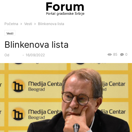
Početna
Vesti
Blinkenova lista
Vesti
Blinkenova lista
85
0
Od
Forum
-
16/09/2022