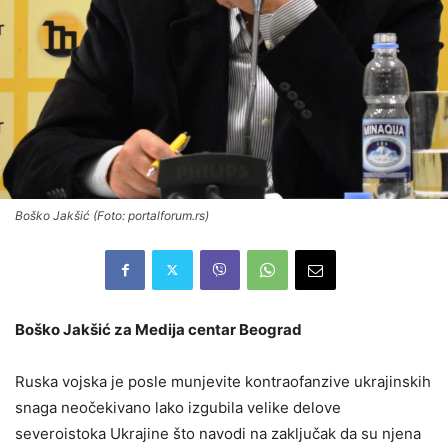
Boško Jakšić (Foto: portalforum.rs)
Boško Jakšić za Medija centar Beograd
Ruska vojska je posle munjevite kontraofanzive ukrajinskih
snaga neočekivano lako izgubila velike delove
severoistoka Ukrajine što navodi na zaključak da su njena