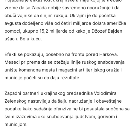
vreme da sa Zapada dobije savremeno naoružanje i da
obuči vojnike da s njim rukuju. Ukrajini je do početka
avgusta dodeljeno više od četiri milijarde dolara američke
pomoći, ukupno 15,2 milijarde od kako je Džozef Bajden
ušao u Belu kuću.
Efekti se pokazuju, posebno na frontu pored Harkova.
Meseci priprema da se otežaju linije ruskog snabdevanja,
unište komandna mesta i magacini artiljerijskog oružja i
municije počeli su da daju rezultate.
Zapadni partneri ukrajinskog predsednika Volodimira
Zelenskog nastavljaju da šalju naoružanje i obaveštajne
podatke kako sadašnja ofanziva ne bi posustala suočena sa
svim izazovima oko snabdevanja ljudstvom, gorivom i
municijom.