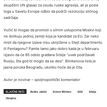
skupštini UN glasao za osudu ruske agresije, ali je posle
toga u Savetu Evrope odbio da podrži rezoluciju sličnog
sadržaja.
Vučić bi mogao da promisli o silnim ustupcima Moskvi koji
ne dolikuju jednoj zemlji koja je kandidat za EU. Zar neko
misli da njegove izjave nisu uknjižene u Stejt departmentu
ili Pentagonu? Pamte tamo jako dobro kada je u februaru
izjavio da će 85 odsto građana Srbije “uvek podržavati
Rusiju, šta god bi moglo da se desi”. Blinkenova lista je
jasna poruka Beogradu, ukoliko hoće da je čita.
Autor je novinar – spoljnopolitički komentator
KLJUČNE REČI
Boško Jakšić
Entoni Blinken
SAD
Srbija
Ukrajina