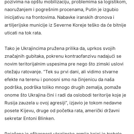
pozivima na opštu mobilizaciju, problemima sa logistikom,
naoružanjem i pogrešnim procenama, Putin je izgubio
inicijativu na frontovima. Nabavke iranskih dronova i
artiljerijske municije iz Severne Koreje teško da će bitnije
uticati na tok rata.
Tako je Ukrajincima pružena prilika da, uprkos svojih
značajnih gubitaka, pokrenu kontraofanzivu nadajući se
novim teritorijalnim uspesima pre nego što zimski uslovi
otežaju ratovanje. “Tek su prvi dani, ali vidimo stvarne
efekte na terenu i ponosni smo na činjenicu da naša
podrška, podrška toliko mnogo drugih zemalja, pomaže
onome što Ukrajina čini i radi da oslobodi teritorije koje je
Rusija zauzela u ovoj agresiji”, izjavio je tokom nedavne
posete Kijevu, druge od početka rata, američki državni
sekretar Entoni Blinken.
Pojačana je efikasnost ukrajinske armije kojoj je trebalo