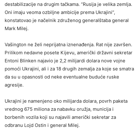
destabilizacije na drugim tačkama. “Rusija je velika zemlja.
Oni imaju veoma ozbiljne ambicije prema Ukrajini“,
konstatovao je načelnik združenog generalštaba general
Mark Milej.
Vašington ne želi neprijatna iznenađenja. Rat nije završen.
Prilikom nedavne posete Kijevu, američki državni sekretar
Entoni Blinken najavio je 2,2 milijardi dolara nove vojne
pomoći Ukrajini, ali i za 18 drugih zemalja za koje se smatra
da su u opasnosti od neke eventualne buduće ruske
agresije.
Ukrajini je namenjeno oko milijarda dolara, povrh paketa
vrednog 675 miliona za nabavku oružja, municija i
borbenih vozila koji su najavili američki sekretar za
odbranu Lojd Ostin i general Milej.