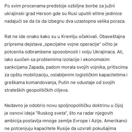
Po svim procenama predstoje ozbiljne borbe za južni
ukrajinski grad Herson gde su Rusi uputili elitne jedinice
nadajući se da će da izbegnu dva uzastopna velika poraza.
Rat ne ide onako kako su u Kremlju očekivali. Obaveštajna
priprema dejstava „specijalne vojne operacije“ očito je
potcenila odbrambene sposobnosti i volju Ukrajinaca. Ali,
iako suočen sa problemima izolacije i ekonomskim
sankcijama Zapada, padom morala svojih vojnika, pritiscima
za opštu mobilizaciju, oslabljenim logističkim kapacitetima i
greškama komandovanja, Putin ne odustaje od svojih
strateških geopolitičkih ciljeva.
Nedavno je odobrio novu spoljnopolitičku doktrinu u čijoj
je osnovi ideja “Ruskog sveta”, što na radar njegovih
ambicija postavlja mnoge zemlje Evrope i Azije. Amerikanci
ne potcenjuju kapacitete Rusije da uzvrati pokušajima