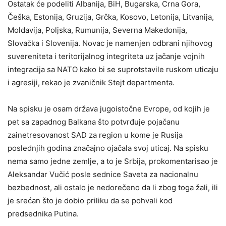
Ostatak će podeliti Albanija, BiH, Bugarska, Crna Gora,
Češka, Estonija, Gruzija, Grčka, Kosovo, Letonija, Litvanija,
Moldavija, Poljska, Rumunija, Severna Makedonija,
Slovačka i Slovenija. Novac je namenjen odbrani njihovog
suvereniteta i teritorijalnog integriteta uz jačanje vojnih
integracija sa NATO kako bi se suprotstavile ruskom uticaju
i agresiji, rekao je zvaničnik Stejt departmenta.
Na spisku je osam država jugoistočne Evrope, od kojih je
pet sa zapadnog Balkana što potvrđuje pojačanu
zainetresovanost SAD za region u kome je Rusija
poslednjih godina značajno ojačala svoj uticaj. Na spisku
nema samo jedne zemlje, a to je Srbija, prokomentarisao je
Aleksandar Vučić posle sednice Saveta za nacionalnu
bezbednost, ali ostalo je nedorečeno da li zbog toga žali, ili
je srećan što je dobio priliku da se pohvali kod
predsednika Putina.