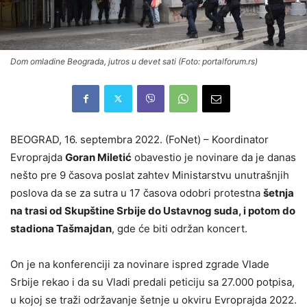
Dom omladine Beograda, jutros u devet sati (Foto: portalforum.rs)
BEOGRAD, 16. septembra 2022. (FoNet) – Koordinator
Evroprajda
Goran Miletić
obavestio je novinare da je danas
nešto pre 9 časova poslat zahtev Ministarstvu unutrašnjih
poslova da se za sutra u 17 časova odobri protestna
šetnja
na trasi od Skupštine Srbije do Ustavnog suda, i potom do
stadiona Tašmajdan
, gde će biti održan koncert.
On je na konferenciji za novinare ispred zgrade Vlade
Srbije rekao i da su Vladi predali peticiju sa 27.000 potpisa,
u kojoj se traži održavanje šetnje u okviru Evroprajda 2022.