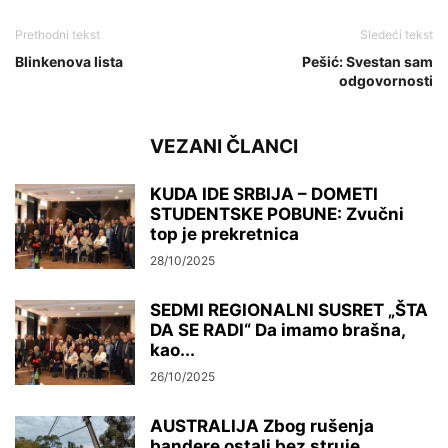
Prethodni tekst
Sledeći tekst
Blinkenova lista
Pešić: Svestan sam
odgovornosti
VEZANI ČLANCI
KUDA IDE SRBIJA – DOMETI
STUDENTSKE POBUNE: Zvučni
top je prekretnica
28/10/2025
SEDMI REGIONALNI SUSRET „ŠTA
DA SE RADI“ Da imamo brašna,
kao...
26/10/2025
AUSTRALIJA Zbog rušenja
bandere ostali bez struje