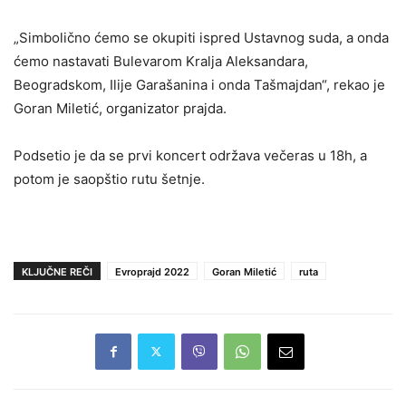
„Simbolično ćemo se okupiti ispred Ustavnog suda, a onda
ćemo nastavati Bulevarom Kralja Aleksandara,
Beogradskom, Ilije Garašanina i onda Tašmajdan“, rekao je
Goran Miletić, organizator prajda.
Podsetio je da se prvi koncert održava večeras u 18h, a
potom je saopštio rutu šetnje.
KLJUČNE REČI
Evroprajd 2022
Goran Miletić
ruta