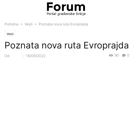
Početna
Vesti
Poznata nova ruta Evroprajda
Vesti
Poznata nova ruta Evroprajda
90
0
Od
Forum
-
16/09/2022