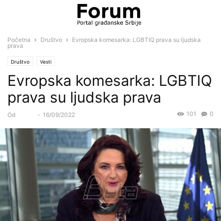
Početna
Društvo
Evropska komesarka: LGBTIQ prava su ljudska
prava
Društvo
Vesti
Evropska komesarka: LGBTIQ
prava su ljudska prava
101
0
Od
Forum
-
16/09/2022