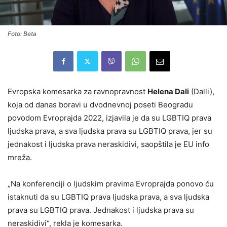
Foto: Beta
Evropska komesarka za ravnopravnost
Helena Dali
(Dalli),
koja od danas boravi u dvodnevnoj poseti Beogradu
povodom Evroprajda 2022, izjavila je da su LGBTIQ prava
ljudska prava, a sva ljudska prava su LGBTIQ prava, jer su
jednakost i ljudska prava neraskidivi, saopštila je EU info
mreža.
„Na konferenciji o ljudskim pravima Evroprajda ponovo ću
istaknuti da su LGBTIQ prava ljudska prava, a sva ljudska
prava su LGBTIQ prava. Jednakost i ljudska prava su
neraskidivi“, rekla je komesarka.