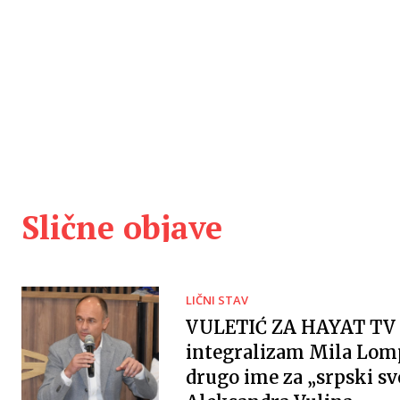
Slične objave
LIČNI STAV
VULETIĆ ZA HAYAT TV 
integralizam Mila Lomp
drugo ime za „srpski sv