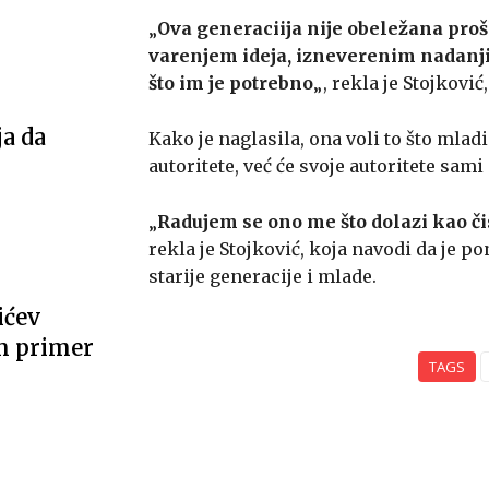
„
Ova generaciija nije obeležana proš
varenjem ideja, izneverenim nadanji
što im je potrebno
„, rekla je Stojković
ja da
Kako je naglasila, ona voli to što mlad
autoritete, već će svoje autoritete sami
„
Radujem se ono me što dolazi kao č
rekla je Stojković, koja navodi da je 
starije generacije i mlade.
ićev
m primer
TAGS