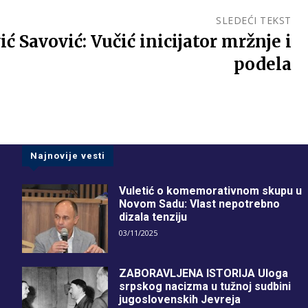
SLEDEĆI TEKST
 Savović: Vučić inicijator mržnje i
podela
Najnovije vesti
Vuletić o komemorativnom skupu u
Novom Sadu: Vlast nepotrebno
dizala tenziju
03/11/2025
ZABORAVLJENA ISTORIJA Uloga
srpskog nacizma u tužnoj sudbini
jugoslovenskih Jevreja