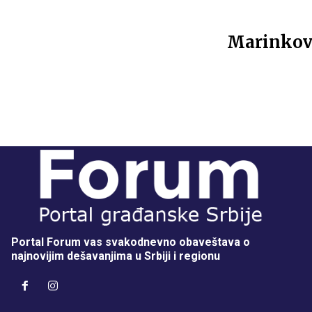
Marinković
Portal Forum vas svakodnevno obaveštava o
najnovijim dešavanjima u Srbiji i regionu