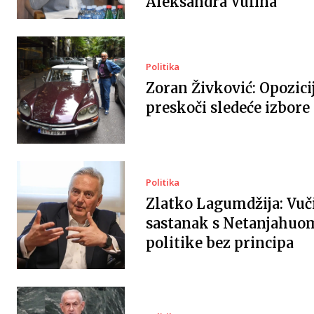
Aleksandra Vulina
Politika
Zoran Živković: Opozici
preskoči sledeće izbore
Politika
Zlatko Lagumdžija: Vuč
sastanak s Netanjahuo
politike bez principa