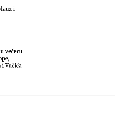
lauz i
u večeru
ope,
i Vučića