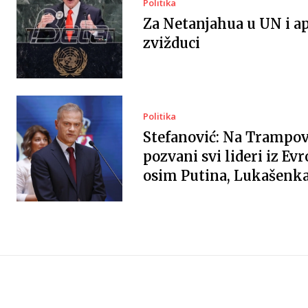
Politika
Za Netanjahua u UN i ap
zvižduci
Politika
Stefanović: Na Trampov
pozvani svi lideri iz Evr
osim Putina, Lukašenka 