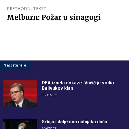
PRETHODNI TEKST
Melburn: Požar u sinagogi
Najčitanije
DEA iznela dokaze: Vučić je vodio
Belivukov klan
06/11/2021
Srbija i dalje ima nahijsku dušu
24/07/2021