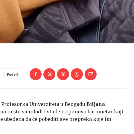
Podeli
 – Profesorka Univerziteta u Beogadu
Biljana
no to što su mladi i studenti ponovo barometar koji
je ubeđena da će pobediti sve prepreka koje im