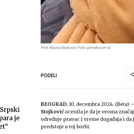
Prof. Biljana Stojković (Foto: portalforum.rs)
PODELI
BEOGRAD
, 10. decembra 2024. (Beta)
Srpski
Stojković
ocenila je da je veoma značaj
ara je
određuje pravac i vreme događaja i da 
et“
predstoje u toj borbi.