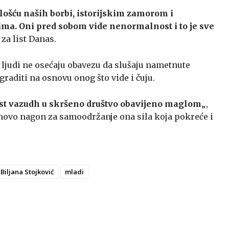
lošću naših borbi, istorijskim zamorom i
ma. Oni pred sobom vide nenormalnost i to je sve
, za list Danas.
i ljudi ne osećaju obavezu da slušaju nametnute
 graditi na osnovu onog što vide i čuju.
ist vazudh u skršeno društvo obavijeno maglom
„,
ponovo nagon za samoodržanje ona sila koja pokreće i
Biljana Stojković
mladi