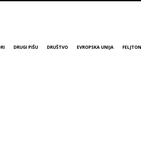
RI
DRUGI PIŠU
DRUŠTVO
EVROPSKA UNIJA
FELJTO