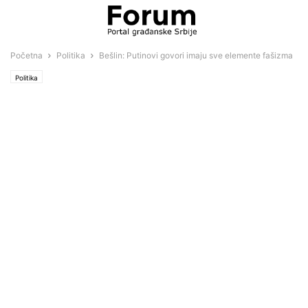
Početna
Politika
Bešlin: Putinovi govori imaju sve elemente fašizma
Politika