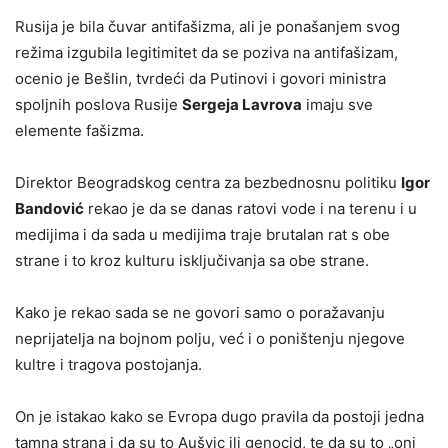
Rusija je bila čuvar antifašizma, ali je ponašanjem svog
režima izgubila legitimitet da se poziva na antifašizam,
ocenio je Bešlin, tvrdeći da Putinovi i govori ministra
spoljnih poslova Rusije
Sergeja Lavrova
imaju sve
elemente fašizma.
Direktor Beogradskog centra za bezbednosnu politiku
Igor
Bandović
rekao je da se danas ratovi vode i na terenu i u
medijima i da sada u medijima traje brutalan rat s obe
strane i to kroz kulturu isključivanja sa obe strane.
Kako je rekao sada se ne govori samo o poražavanju
neprijatelja na bojnom polju, već i o poništenju njegove
kultre i tragova postojanja.
On je istakao kako se Evropa dugo pravila da postoji jedna
tamna strana i da su to Aušvic ili genocid, te da su to „oni