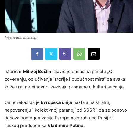
foto: portal analitika
Istoričar
Milivoj Bešlin
izjavio je danas na panelu „O
poverenju, odlučivanje istorije i budućnost mira“ da svaka
kriza i rat neminovno izazivaju promene u kulturi sećanja.
On je rekao da je
Evropska unija
nastala na strahu,
nepoverenju i kolektivnoj paranoji od SSSR i da se ponovo
dešava homogenizacija Evrope na strahu od Rusije i
ruskog predsednika
Vladimira Putina.