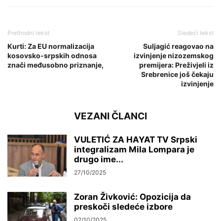
Prethodni tekst
Sledeći tekst
Kurti: Za EU normalizacija
Suljagić reagovao na
kosovsko-srpskih odnosa
izvinjenje nizozemskog
znači međusobno priznanje,
premijera: Preživjeli iz
Srebrenice još čekaju
izvinjenje
VEZANI ČLANCI
VULETIĆ ZA HAYAT TV Srpski
integralizam Mila Lompara je
drugo ime...
27/10/2025
Zoran Živković: Opozicija da
preskoči sledeće izbore
02/10/2025