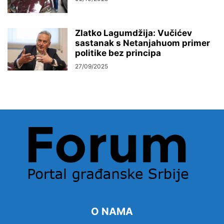
Zlatko Lagumdžija: Vučićev
sastanak s Netanjahuom primer
politike bez principa
27/09/2025
O NAMA