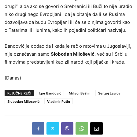
drugi“, a da ako se govori o Srebrenici ili Buči to nije uradio
niko drugi nego Evropljani i da je pitanje da li se Rusima
dozvoljava da budu Evropljani ili će se o njima govoriti kao
o Tatarima ili Hunima, kako ih pojedini političari nazivaju.
Bandović je dodao da i kada je reč o ratovima u Jugoslaviji,
nije označavan samo
Slobodan Milošević
, već su i Srbi u
filmovima predstavljani kao zli narod koji pljačka i krade.
(Danas)
KLJUČNE REČI
Igor Bandović
Milivoj Bešlin
Sergej Lavrov
Slobodan Milosević
Vladimir Putin