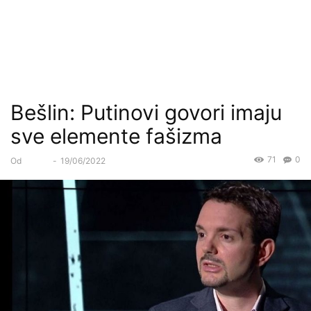
Bešlin: Putinovi govori imaju
sve elemente fašizma
71
0
Od
Forum
-
19/06/2022