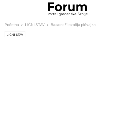
Početna
LIČNI STAV
Basara: Filozofija pičvajza
LIČNI STAV