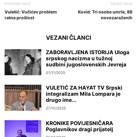
Prethodni tekst
Sledeći tekst
Vuletić: Vučićev problem
Kovid: Tri osobe umrle, 88
ratna prošlost
novozaraženih
VEZANI ČLANCI
ZABORAVLJENA ISTORIJA Uloga
srpskog nacizma u tužnoj
sudbini jugoslovenskih Jevreja
01/11/2025
VULETIĆ ZA HAYAT TV Srpski
integralizam Mila Lompara je
drugo ime...
27/10/2025
KRONIKE POVIJESNIČARA
Poglavnikov dragi prijatelj