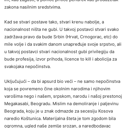
zakona nasilnim sredstvima.
Kad se stvari postave tako, stvari krenu nabolje, a
nacionalnost ništa ne gubi. U takvoj postavci stvari svako
zadržava pravo da bude Srbin (Hrvat, Crnogorac, etc) do
mile volje i da svakim danom unapređuje svoje srpstvo, ali
u takvoj postavci stvari nacionalnost gubi privilegiju da
bude profesija, izvor prihoda, licence to kill i abolicija za
svakojaka nepočinstva.
Uključujući – da bi apsurd bio veći – ne samo nepočinstva
koja se povremeno čine okolnim narodima i njihovim
varošima nego i našem, srpskom, narodu i našoj prestonoj
Megakasabi, Beogradu. Mislim na demoliranje i paljevinu
Beograda, koju je u znak odmazde za secesiju Kosova
naredio Koštunica. Materijalna šteta je tom zgodom bila
ogromna, ugled naše zemlje srozan, a naredbodavac