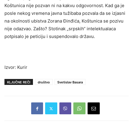
Koštunica nije pozvan ni na kakvu odgovornost. Kad ga je
posle nekog vremena javna tužibaba pozvala da se izjasni
na okolnosti ubistva Zorana Ðinđića, Koštunica se pozivu
nije odazvao. Zašto? Stotinak „srpskih“ intelektualaca
potpisalo je peticiju i suspendovalo državu.
Izvor: Kurir
KLJUČNE REČI
društvo
Svetislav Basara