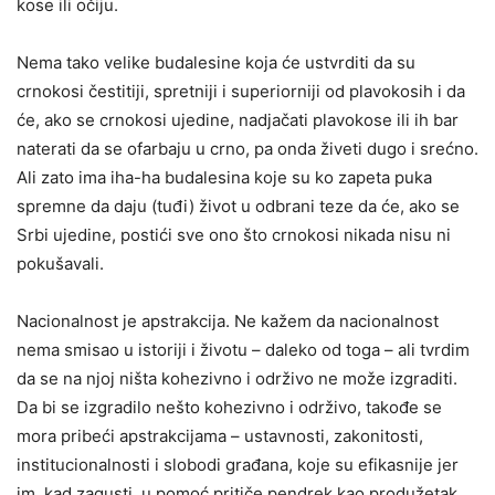
kose ili očiju.
Nema tako velike budalesine koja će ustvrditi da su
crnokosi čestitiji, spretniji i superiorniji od plavokosih i da
će, ako se crnokosi ujedine, nadjačati plavokose ili ih bar
naterati da se ofarbaju u crno, pa onda živeti dugo i srećno.
Ali zato ima iha-ha budalesina koje su ko zapeta puka
spremne da daju (tuđi) život u odbrani teze da će, ako se
Srbi ujedine, postići sve ono što crnokosi nikada nisu ni
pokušavali.
Nacionalnost je apstrakcija. Ne kažem da nacionalnost
nema smisao u istoriji i životu – daleko od toga – ali tvrdim
da se na njoj ništa kohezivno i održivo ne može izgraditi.
Da bi se izgradilo nešto kohezivno i održivo, takođe se
mora pribeći apstrakcijama – ustavnosti, zakonitosti,
institucionalnosti i slobodi građana, koje su efikasnije jer
im, kad zagusti, u pomoć pritiče pendrek kao produžetak