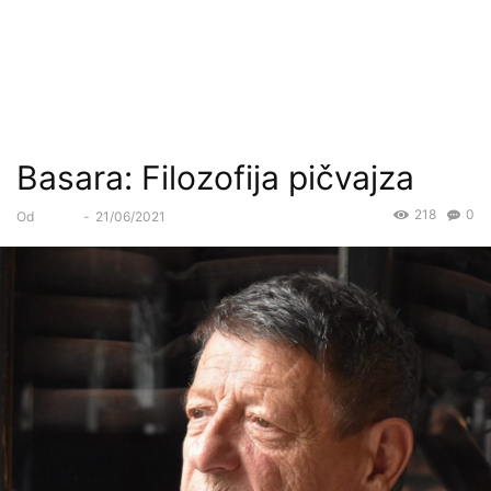
Basara: Filozofija pičvajza
218
0
Od
Forum
-
21/06/2021