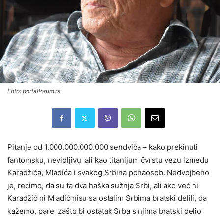
Foto: portalforum.rs
Pitanje od 1.000.000.000.000 sendviča – kako prekinuti
fantomsku, nevidljivu, ali kao titanijum čvrstu vezu između
Karadžića, Mladića i svakog Srbina ponaosob. Nedvojbeno
je, recimo, da su ta dva haška sužnja Srbi, ali ako već ni
Karadžić ni Mladić nisu sa ostalim Srbima bratski delili, da
kažemo, pare, zašto bi ostatak Srba s njima bratski delio