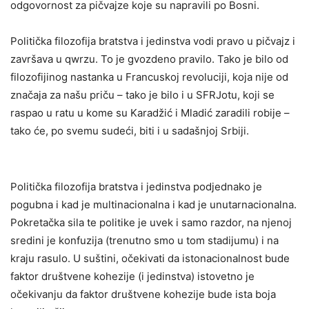
odgovornost za pičvajze koje su napravili po Bosni.
Politička filozofija bratstva i jedinstva vodi pravo u pičvajz i
završava u qwrzu. To je gvozdeno pravilo. Tako je bilo od
filozofijinog nastanka u Francuskoj revoluciji, koja nije od
značaja za našu priču – tako je bilo i u SFRJotu, koji se
raspao u ratu u kome su Karadžić i Mladić zaradili robije –
tako će, po svemu sudeći, biti i u sadašnjoj Srbiji.
Politička filozofija bratstva i jedinstva podjednako je
pogubna i kad je multinacionalna i kad je unutarnacionalna.
Pokretačka sila te politike je uvek i samo razdor, na njenoj
sredini je konfuzija (trenutno smo u tom stadijumu) i na
kraju rasulo. U suštini, očekivati da istonacionalnost bude
faktor društvene kohezije (i jedinstva) istovetno je
očekivanju da faktor društvene kohezije bude ista boja