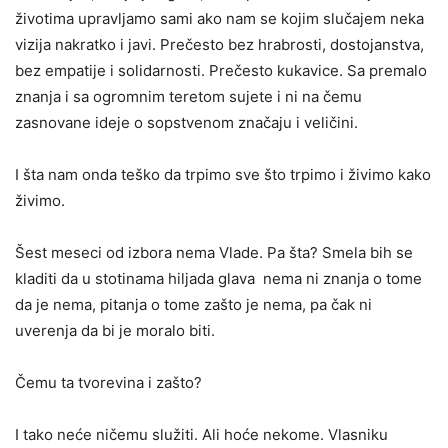
životima upravljamo sami ako nam se kojim slučajem neka
vizija nakratko i javi. Prečesto bez hrabrosti, dostojanstva,
bez empatije i solidarnosti. Prečesto kukavice. Sa premalo
znanja i sa ogromnim teretom sujete i ni na čemu
zasnovane ideje o sopstvenom značaju i veličini.
I šta nam onda teško da trpimo sve što trpimo i živimo kako
živimo.
Šest meseci od izbora nema Vlade. Pa šta? Smela bih se
kladiti da u stotinama hiljada glava nema ni znanja o tome
da je nema, pitanja o tome zašto je nema, pa čak ni
uverenja da bi je moralo biti.
Čemu ta tvorevina i zašto?
I tako neće ničemu služiti. Ali hoće nekome. Vlasniku