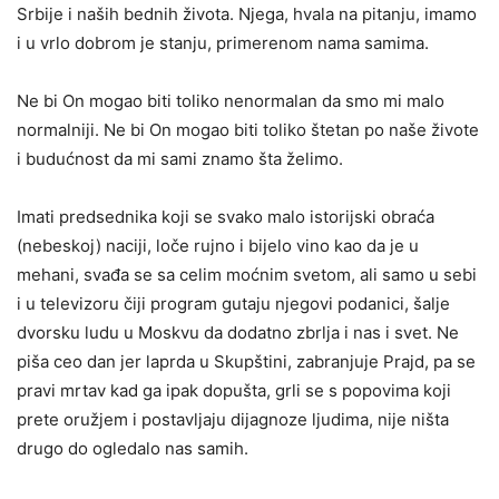
Srbije i naših bednih života. Njega, hvala na pitanju, imamo
i u vrlo dobrom je stanju, primerenom nama samima.
Ne bi On mogao biti toliko nenormalan da smo mi malo
normalniji. Ne bi On mogao biti toliko štetan po naše živote
i budućnost da mi sami znamo šta želimo.
Imati predsednika koji se svako malo istorijski obraća
(nebeskoj) naciji, loče rujno i bijelo vino kao da je u
mehani, svađa se sa celim moćnim svetom, ali samo u sebi
i u televizoru čiji program gutaju njegovi podanici, šalje
dvorsku ludu u Moskvu da dodatno zbrlja i nas i svet. Ne
piša ceo dan jer laprda u Skupštini, zabranjuje Prajd, pa se
pravi mrtav kad ga ipak dopušta, grli se s popovima koji
prete oružjem i postavljaju dijagnoze ljudima, nije ništa
drugo do ogledalo nas samih.