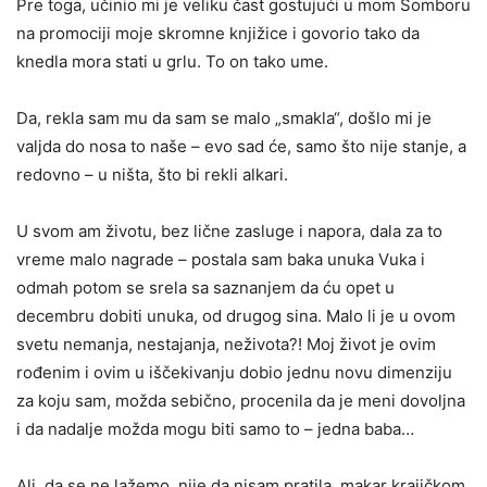
Pre toga, učinio mi je veliku čast gostujući u mom Somboru
na promociji moje skromne knjižice i govorio tako da
knedla mora stati u grlu. To on tako ume.
Da, rekla sam mu da sam se malo „smakla“, došlo mi je
valjda do nosa to naše – evo sad će, samo što nije stanje, a
redovno – u ništa, što bi rekli alkari.
U svom am životu, bez lične zasluge i napora, dala za to
vreme malo nagrade – postala sam baka unuka Vuka i
odmah potom se srela sa saznanjem da ću opet u
decembru dobiti unuka, od drugog sina. Malo li je u ovom
svetu nemanja, nestajanja, neživota?! Moj život je ovim
rođenim i ovim u iščekivanju dobio jednu novu dimenziju
za koju sam, možda sebično, procenila da je meni dovoljna
i da nadalje možda mogu biti samo to – jedna baba…
Ali, da se ne lažemo, nije da nisam pratila, makar krajičkom