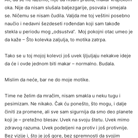
oka. Nije da nisam slušala baljezgarije, psovala i smejala
se. Ničemu se nisam čudila. Valjda me toj veštini posebno
naučio i nedavni šezdeseti rođendan koji sam takođe
stekla u periodu mog „odsustva“. Moj pokojni otac umeo je
da kaže – Što kolevka zaljulja, to motika zatrpa.
Tako se u toj mojoj kolevci još uvek ljljuljaju nekakve ideje
da će i ovde jednom biti makar – normalno. Budala.
Mislim da neće, bar ne do moje motike.
Time ne želim da mračim, nisam smakla u neku tugu i
pesimizam. Ne nikako. Čak ću ponešto, što mogu, i dalje
činiti za promene, ali sve sam sigurnija da smo deo planete
koji je – pretežno blesav. Uvek na svoju štetu. Uvek mimo
zdravog razuma. Uvek podeljeni na protiv i još protivnije.
Bez vizije i, što je još gore, bez spremnosti da svojim