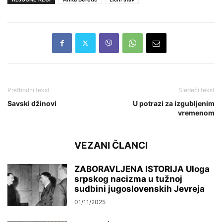
Prethodni tekst
Sledeći tekst
Savski džinovi
U potrazi za izgubljenim
vremenom
VEZANI ČLANCI
ZABORAVLJENA ISTORIJA Uloga
srpskog nacizma u tužnoj
sudbini jugoslovenskih Jevreja
01/11/2025