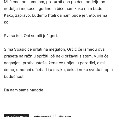
Mi ćemo, ne sumnjam, preturati dan po dan, nedelju po
nedelju i mesece i godine, a biće nam kako nam bude.
Kako, zapravo, budemo hteli da nam bude jer, eto, nema
ko.
Svi su isti. Oni su bili još gori.
Sima Spasić će urlati na megafon, Grčić će između dva
praseta na ražnju spržiti još neki državni sistem, Vulin će
naganjati protiv ustaša, žene će ubijati u porodici, a mi
ćemo, umotani u ćebad i u mraku, čekati neku svetlu i toplu
budućnost.
Da nam sama nadođe.
KLJUČNE REČI
Anita Beretić
Lični stav