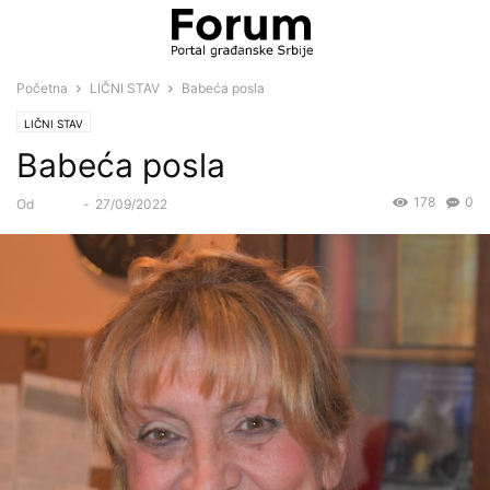
Početna
LIČNI STAV
Babeća posla
LIČNI STAV
Babeća posla
178
0
Od
Forum
-
27/09/2022