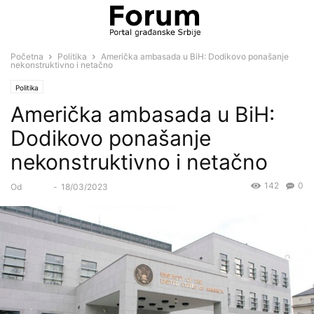
Početna
Politika
Američka ambasada u BiH: Dodikovo ponašanje
nekonstruktivno i netačno
Politika
Američka ambasada u BiH:
Dodikovo ponašanje
nekonstruktivno i netačno
142
0
Od
Forum
-
18/03/2023