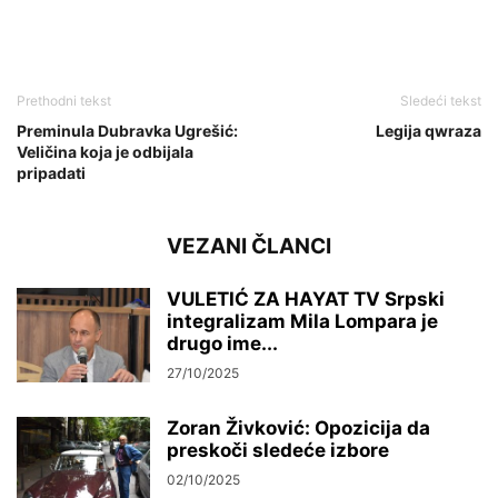
Prethodni tekst
Sledeći tekst
Preminula Dubravka Ugrešić:
Legija qwraza
Veličina koja je odbijala
pripadati
VEZANI ČLANCI
VULETIĆ ZA HAYAT TV Srpski
integralizam Mila Lompara je
drugo ime...
27/10/2025
Zoran Živković: Opozicija da
preskoči sledeće izbore
02/10/2025