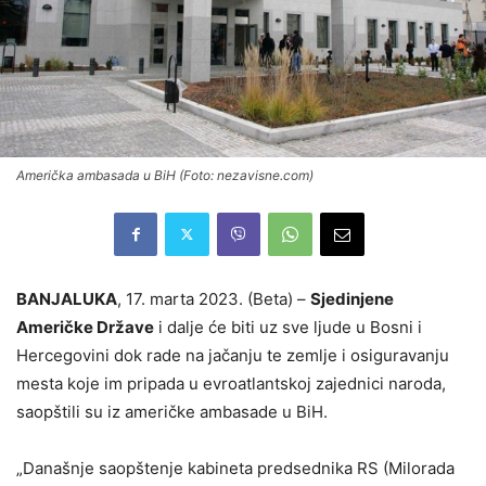
Američka ambasada u BiH (Foto: nezavisne.com)
BANJALUKA
, 17. marta 2023. (Beta) –
Sjedinjene
Američke Države
i dalje će biti uz sve ljude u Bosni i
Hercegovini dok rade na jačanju te zemlje i osiguravanju
mesta koje im pripada u evroatlantskoj zajednici naroda,
saopštili su iz američke ambasade u BiH.
„Današnje saopštenje kabineta predsednika RS (Milorada