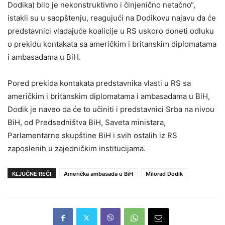
Dodika) bilo je nekonstruktivno i činjenično netačno“,
istakli su u saopštenju, reagujući na Dodikovu najavu da će
predstavnici vladajuće koalicije u RS uskoro doneti odluku
o prekidu kontakata sa američkim i britanskim diplomatama
i ambasadama u BiH.
Pored prekida kontakata predstavnika vlasti u RS sa
američkim i britanskim diplomatama i ambasadama u BiH,
Dodik je naveo da će to učiniti i predstavnici Srba na nivou
BiH, od Predsedništva BiH, Saveta ministara,
Parlamentarne skupštine BiH i svih ostalih iz RS
zaposlenih u zajedničkim institucijama.
KLJUČNE REČI
Američka ambasada u BiH
Milorad Dodik