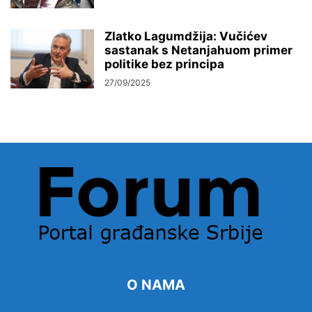
Zlatko Lagumdžija: Vučićev
sastanak s Netanjahuom primer
politike bez principa
27/09/2025
O NAMA