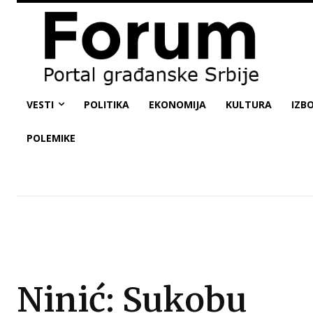
VESTI
POLITIKA
EKONOMIJA
KULTURA
IZBO
POLEMIKE
Ninić: Sukobu