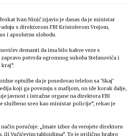
vokat Ivan Ninić izjavio je danas da je ministar
aradnju s direktorom FBI Kristoferom Vrejom,
us i apsolutnu slobodu.
fanovićev demanti da ima bilo kakve veze s
 zapravo potvrda ogromnog sukoba Stefanovića i
kraj“.
idne optužbe da je posedovao telefon sa ‘Skaj’
edija koji ga povezuju s mafijom, on ide korak dalje,
je javnost i istražne organe na direktora FBI
ne službeno sreo kao ministar policije“, rekao je
 način poručuje: „Imate izbor da verujete direktoru
, ili Vučićevim tabloidima“. To je prilično hrabro