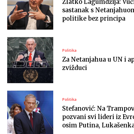
Zlatko Lagumdžija: Vuč
sastanak s Netanjahuo
politike bez principa
Politika
Za Netanjahua u UN i ap
zvižduci
Politika
Stefanović: Na Trampov
pozvani svi lideri iz Evr
osim Putina, Lukašenka 