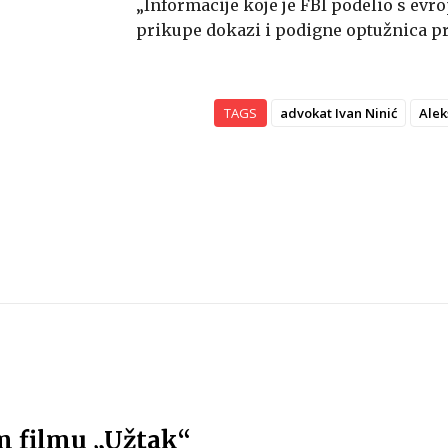
„Informacije koje je FBI podelio s ev
prikupe dokazi i podigne optužnica pro
TAGS
advokat Ivan Ninić
Alek
 filmu „Užtak“