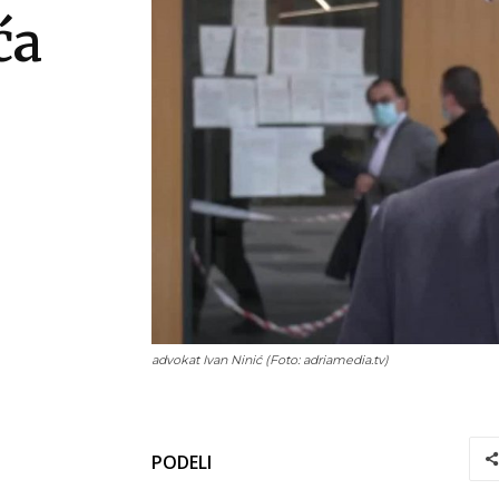
ća
advokat Ivan Ninić (Foto: adriamedia.tv)
PODELI