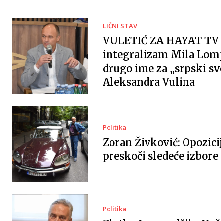
LIČNI STAV
VULETIĆ ZA HAYAT TV 
integralizam Mila Lomp
drugo ime za „srpski sv
Aleksandra Vulina
Politika
Zoran Živković: Opozici
preskoči sledeće izbore
Politika