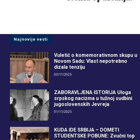
Najnovije vesti
Vuletić o komemorativnom skupu u
Novom Sadu: Vlast nepotrebno
dizala tenziju
03/11/2025
ZABORAVLJENA ISTORIJA Uloga
srpskog nacizma u tužnoj sudbini
jugoslovenskih Jevreja
01/11/2025
KUDA IDE SRBIJA – DOMETI
STUDENTSKE POBUNE: Zvučni top