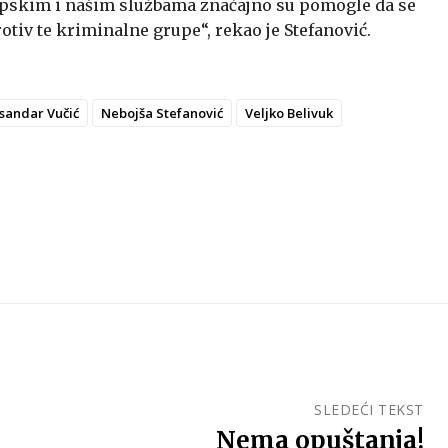
ropskim i našim službama značajno su pomogle da se
tiv te kriminalne grupe“, rekao je Stefanović.
sandar Vučić
Nebojša Stefanović
Veljko Belivuk
SLEDEĆI TEKST
Nema opuštanja!