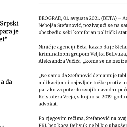
BEOGRAD, 01. avgusta 2021. (BETA) – Ad
Srpski
Nebojša Stefanović, pozivajući se na s
ara je
obezbedio sebi komforan politički stat
et“
Ninić je agenciji Beta, kazao da je Ste
kriminalnom grupom Veljka Belivuka,
Aleksandra Vučića, „kome se ne nezire 
„Ne samo da Stefanović demantuje tablo
ja da
aplikacijom i najavljuje tužbe protiv m
pa tako za potvrdu svojih navoda upuću
Kristofera Vreja, s kojim se 2019. godi
advokat.
Po njegovim rečima, Stefanović na ovaj
FBI, bez koga Belivuk ne bi bio uhapšen