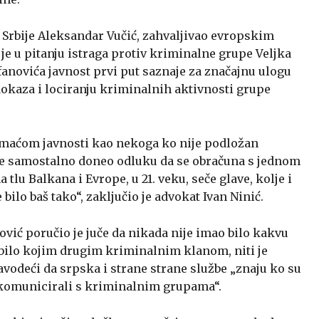
 Srbije Aleksandar Vučić, zahvaljivao evropskim
e u pitanju istraga protiv kriminalne grupe Veljka
fanovića javnost prvi put saznaje za značajnu ulogu
dokaza i lociranju kriminalnih aktivnosti grupe
domaćom javnosti kao nekoga ko nije podložan
 je samostalno doneo odluku da se obračuna s jednom
 Balkana i Evrope, u 21. veku, seče glave, kolje i
 bilo baš tako“, zaključio je advokat Ivan Ninić.
ović poručio je juče da nikada nije imao bilo kakvu
 bilo kojim drugim kriminalnim klanom, niti je
avodeći da srpska i strane strane službe „znaju ko su
 i komunicirali s kriminalnim grupama“.