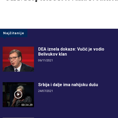
Najčitanije
DEA iznela dokaze: Vučić je vodio
Belivukov klan
06/11/2021
Srbija i dalje ima nahijsku dušu
24/07/2021
00:34:29