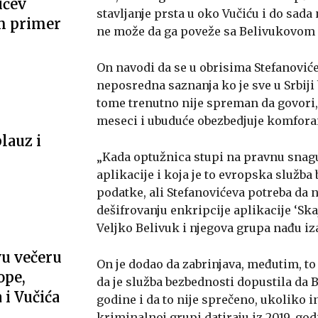
ićev
stavljanje prsta u oko Vučiću i do sad
m primer
ne može da ga poveže sa Belivukovom g
On navodi da se u obrisima Stefanoviće
neposredna saznanja ko je sve u Srbiji 
tome trenutno nije spreman da govori,
meseci i ubuduće obezbedjuje komforan 
lauz i
„Kada optužnica stupi na pravnu snagu 
aplikacije i koja je to evropska služb
podatke, ali Stefanovićeva potreba da n
dešifrovanju enkripcije aplikacije ‘Ska
Veljko Belivuk i njegova grupa nađu iza
u večeru
On je dodao da zabrinjava, međutim, to
ope,
da je služba bezbednosti dopustila da 
i Vučića
godine i da to nije sprečeno, ukoliko i
kriminalnoj grupi datiraju iz 2019. god