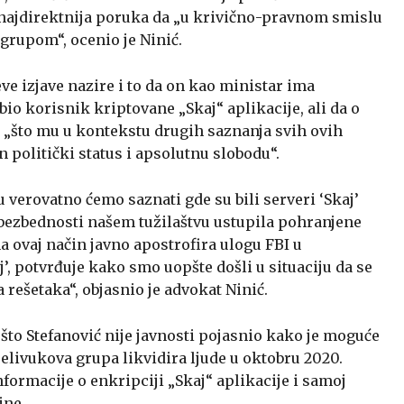
a najdirektnija poruka da „u krivično-pravnom smislu
rupom“, ocenio je Ninić.
ve izjave nazire i to da on kao ministar ima
bio korisnik kriptovane „Skaj“ aplikacije, ali da o
 „što mu u kontekstu drugih saznanja svih ovih
politički status i apsolutnu slobodu“.
verovatno ćemo saznati gde su bili serveri ‘Skaj’
a bezbednosti našem tužilaštvu ustupila pohranjene
a ovaj način javno apostrofira ulogu FBI u
j’, potvrđuje kako smo uopšte došli u situaciju da se
 rešetaka“, objasnio je advokat Ninić.
 što Stefanović nije javnosti pojasnio kako je moguće
Belivukova grupa likvidira ljude u oktobru 2020.
nformacije o enkripciji „Skaj“ aplikacije i samoj
ine.