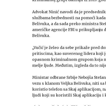
Advokat Ninić navodi da je predsednik
službama bezbednosti na pomoći kada j
Belivuka, a da sada preko ministra Ste
američke agencije FBI u prikupljanju 
Belivuka.
„Vučić je želeo da sebe prikaže pred 
pritiscima, kao suverenog lidera koji
opasnom kriminalnom grupom koja na tlu
melje ljude. Međutim, izgleda da to nije
Ministar odbrane Srbije Nebojša Stefan
vezu s klanom Veljka Belivuka, niti sa
koristio telefon sa Skaj aplikacijom, n
ljudi koji su koristili Skaj aplikaciju