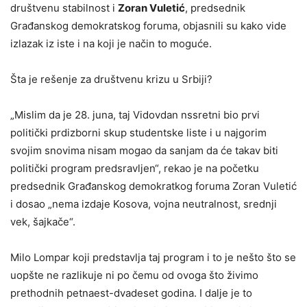
društvenu stabilnost i
Zoran Vuletić
, predsednik
Građanskog demokratskog foruma, objasnili su kako vide
izlazak iz iste i na koji je način to moguće.
Šta je rešenje za društvenu krizu u Srbiji?
„Mislim da je 28. juna, taj Vidovdan nssretni bio prvi
politički prdizborni skup studentske liste i u najgorim
svojim snovima nisam mogao da sanjam da će takav biti
politički program predsravljen“, rekao je na početku
predsednik Građanskog demokratkog foruma Zoran Vuletić
i dosao „nema izdaje Kosova, vojna neutralnost, srednji
vek, šajkače“.
Milo Lompar koji predstavlja taj program i to je nešto što se
uopšte ne razlikuje ni po čemu od ovoga što živimo
prethodnih petnaest-dvadeset godina. I dalje je to