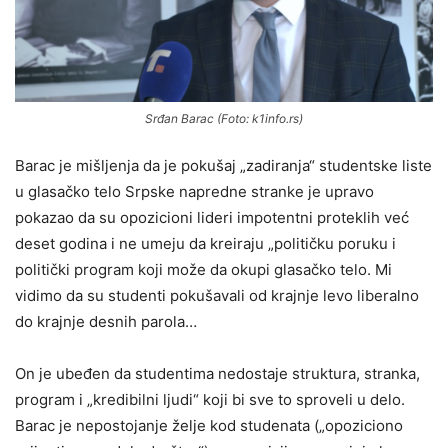
Srđan Barac (Foto: k1info.rs)
Barac je mišljenja da je pokušaj „zadiranja“ studentske liste
u glasačko telo Srpske napredne stranke je upravo
pokazao da su opozicioni lideri impotentni proteklih već
deset godina i ne umeju da kreiraju „političku poruku i
politički program koji može da okupi glasačko telo. Mi
vidimo da su studenti pokušavali od krajnje levo liberalno
do krajnje desnih parola…
On je ubeđen da studentima nedostaje struktura, stranka,
program i „kredibilni ljudi“ koji bi sve to sproveli u delo.
Barac je nepostojanje želje kod studenata („opoziciono