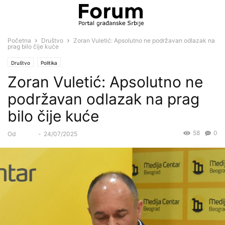
Početna
Društvo
Zoran Vuletić: Apsolutno ne podržavan odlazak na
prag bilo čije kuće
Društvo
Politika
Zoran Vuletić: Apsolutno ne
podržavan odlazak na prag
bilo čije kuće
58
0
Od
Forum
-
24/07/2025