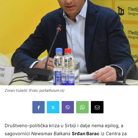
Zoran Vuletić (Foto: portalforum.rs)
Društveno-politička kriza u Srbiji i dalje nema epilog, a
sagovornici
Newsmax Balkans
Srđan Barac
iz Centra za