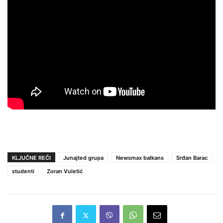
KLJUČNE REČI
Junajted grupa
Newsmax balkans
Srđan Barac
studenti
Zoran Vuletić