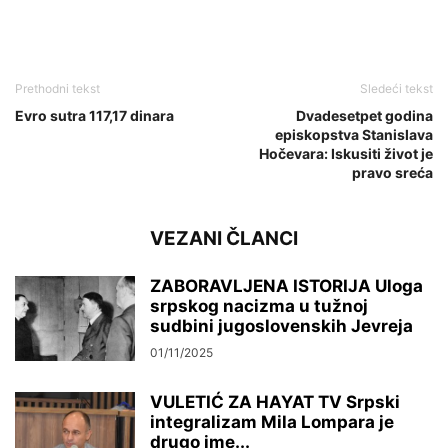
Prethodni tekst
Sledeći tekst
Evro sutra 117,17 dinara
Dvadesetpet godina
episkopstva Stanislava
Hočevara: Iskusiti život je
pravo sreća
VEZANI ČLANCI
ZABORAVLJENA ISTORIJA Uloga
srpskog nacizma u tužnoj
sudbini jugoslovenskih Jevreja
01/11/2025
VULETIĆ ZA HAYAT TV Srpski
integralizam Mila Lompara je
drugo ime...