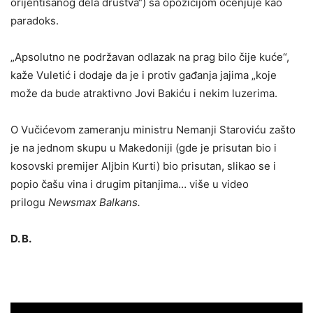
orijentisanog dela društva“) sa opozicijom ocenjuje kao
paradoks.
„Apsolutno ne podržavan odlazak na prag bilo čije kuće“,
kaže Vuletić i dodaje da je i protiv gađanja jajima „koje
može da bude atraktivno Jovi Bakiću i nekim luzerima.
O Vučićevom zameranju ministru Nemanji Staroviću zašto
je na jednom skupu u Makedoniji (gde je prisutan bio i
kosovski premijer Aljbin Kurti) bio prisutan, slikao se i
popio čašu vina i drugim pitanjima… više u video
prilogu
Newsmax Balkans.
D. B.