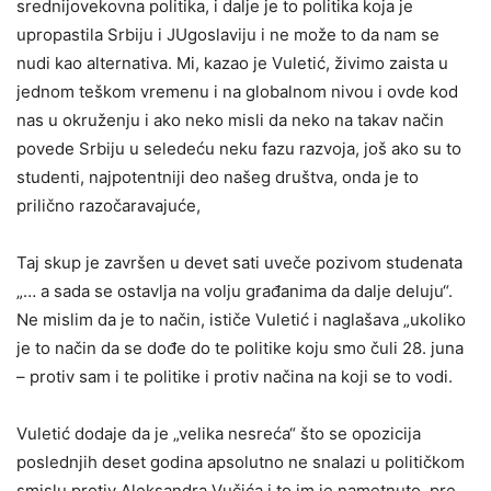
srednijovekovna politika, i dalje je to politika koja je
upropastila Srbiju i JUgoslaviju i ne može to da nam se
nudi kao alternativa. Mi, kazao je Vuletić, živimo zaista u
jednom teškom vremenu i na globalnom nivou i ovde kod
nas u okruženju i ako neko misli da neko na takav način
povede Srbiju u seledeću neku fazu razvoja, još ako su to
studenti, najpotentniji deo našeg društva, onda je to
prilično razočaravajuće,
Taj skup je završen u devet sati uveče pozivom studenata
„… a sada se ostavlja na volju građanima da dalje deluju“.
Ne mislim da je to način, ističe Vuletić i naglašava „ukoliko
je to način da se dođe do te politike koju smo čuli 28. juna
– protiv sam i te politike i protiv načina na koji se to vodi.
Vuletić dodaje da je „velika nesreća“ što se opozicija
poslednjih deset godina apsolutno ne snalazi u političkom
smislu protiv Aleksandra Vučića i to im je nametnuto, pre