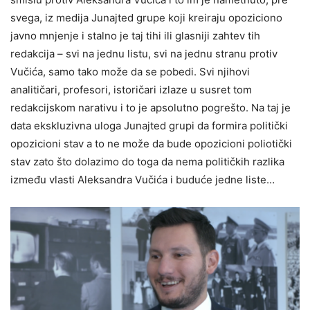
svega, iz medija Junajted grupe koji kreiraju opoziciono
javno mnjenje i stalno je taj tihi ili glasniji zahtev tih
redakcija – svi na jednu listu, svi na jednu stranu protiv
Vučića, samo tako može da se pobedi. Svi njihovi
analitičari, profesori, istoričari izlaze u susret tom
redakcijskom narativu i to je apsolutno pogrešto. Na taj je
data ekskluzivna uloga Junajted grupi da formira politički
opozicioni stav a to ne može da bude opozicioni poliotički
stav zato što dolazimo do toga da nema političkih razlika
između vlasti Aleksandra Vučića i buduće jedne liste…