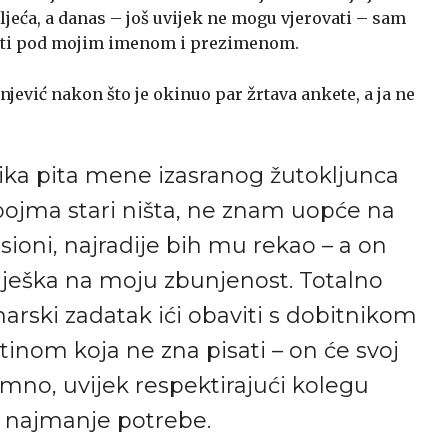
ljeća, a danas – još uvijek ne mogu vjerovati – sam
aviti pod mojim imenom i prezimenom.
njević nakon što je okinuo par žrtava ankete, a ja ne
ka pita mene izasranog žutokljunca
pojma stari ništa, ne znam uopće na
ioni, najradije bih mu rekao – a on
eška na moju zbunjenost. Totalno
arski zadatak ići obaviti s dobitnikom
tinom koja ne zna pisati – on će svoj
omno, uvijek respektirajući kolegu
i najmanje potrebe.