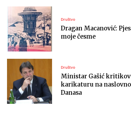
Društvo
Dragan Macanović: Pje
moje česme
Društvo
Ministar Gašić kritiko
karikaturu na naslovnoj
Danasa