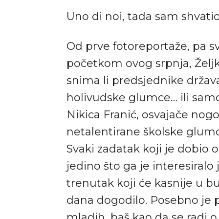
Uno di noi, tada sam shvatio
Od prve fotoreportaže, pa sv
početkom ovog srpnja, Željk
snima li predsjednike država
holivudske glumce… ili sam
Nikica Franić, osvajače nogo
netalentirane školske glumce
Svaki zadatak koji je dobio 
jedino što ga je interesiralo 
trenutak koji će kasnije u b
dana dogodilo. Posebno je p
mladih, baš kao da se radi