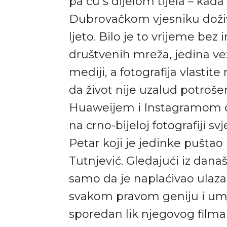
pa ću s dijelom tijela – kada
Dubrovačkom vjesniku doživi
ljeto. Bilo je to vrijeme bez
društvenih mreža, jedina vez
mediji, a fotografija vlasti
da život nije uzalud potroše
Huaweijem i Instagramom ob
na crno-bijeloj fotografiji s
Petar koji je jedinke puštao u
Tutnjević. Gledajući iz dan
samo da je naplaćivao ulazak 
svakom pravom geniju i umj
sporedan lik njegovog filma 