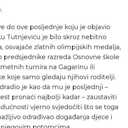
.
e do ove posljednje koju je objavio
u Tutnjeviću je bilo skroz nebitno
, osvajače zlatnih olimpijskih medalja,
o predsjednike razreda Osnovne škole
metnih turnira na Gagarinu ili
 koje samo gledaju njihovi roditelji.
odradio je kao da mu je posljednji –
jest pronaći najbolji kadar – zaustaviti
udućnosti vjerno svjedočiti što se toga
ažljivo odrađivao događanja djece i
 o njegovim potomcima.