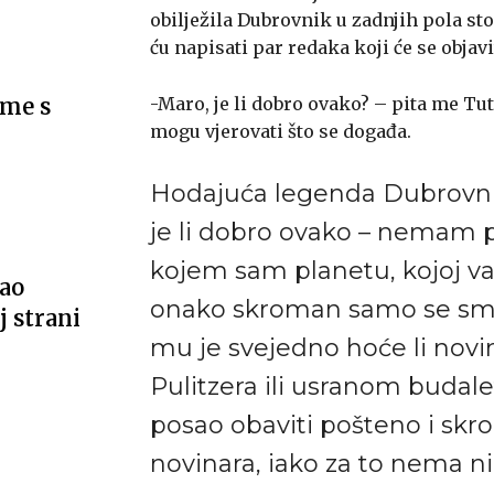
obilježila Dubrovnik u zadnjih pola sto
ću napisati par redaka koji će se obj
-Maro, je li dobro ovako? – pita me Tut
sme s
mogu vjerovati što se događa.
Hodajuća legenda Dubrovni
je li dobro ovako – nemam 
kojem sam planetu, kojoj vas
vao
onako skroman samo se smj
 strani
mu je svejedno hoće li novin
Pulitzera ili usranom budale
posao obaviti pošteno i skr
novinara, iako za to nema n