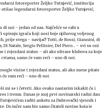
endarni fotoreporter Željko Tutnjević, institucija
 otišao legendarni fotoreporter Željko Tutnjević,
 di noi – jedan od nas. Najčešće se rabi u
 opisuju igrača koji nosi boje njihovog voljenog
h, prije svega – navijač! Totti, de Rossi, Giannini, di
 Di Natale, Sergio Pellisier, Del Piero… – svi su oni
 i zvjezdani status – ali ako ultrase klubova za koje
m crtama, samo će vam reći – uno di noi.
segle visine i zvjezdani status, ali ako mene pitate
 ću vam reći – uno di noi.
ši mi se i četvrti. Ako ovako nastavim iskakit ću i
 stres i tremu. Danas je moj prvi novinarski radni dan
Tutnjevićem raditi anketu za Dubrovački vjesnik i
e. Do jučer sam bio samo čitatelj novine koja je