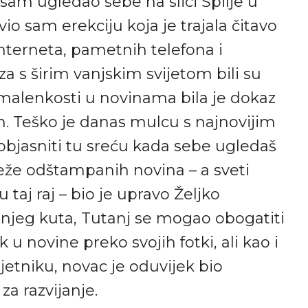
 sam ugledao sebe na slici Špilje u
o sam erekciju koja je trajala čitavo
 interneta, pametnih telefona i
a s širim vanjskim svijetom bili su
te malenkosti u novinama bila je dokaz
n. Teško je danas mulcu s najnovijim
jasniti tu sreću kada sebe ugledaš
vježe odštampanih novina – a sveti
 taj raj – bio je upravo Željko
ašnjeg kuta, Tutanj se mogao obogatiti
u novine preko svojih fotki, ali kao i
etniku, novac je oduvijek bio
za razvijanje.