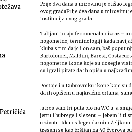
Prije dva dana u mirovinu je otišao leg
 otežava
ovog gradaPrije dva dana u mirovinu je
institucija ovog grada
Talijani imaju fenomenalan izraz – uno
nogometnoj terminologiji kada navijači
kluba s tim da je i on sam, baš poput nji
na
Bartolomei, Maldini, Baresi, Costacurta,
nogometne ikone koje su dosegle visine
su igrali pitate da ih opišu u najkraći
Postoje i u Dubrovniku ikone koje su do
da ih opišem u najkraćim crtama, samo
Jutros sam tri puta bio na WC-u, a smije
etričića
jetru i bubrege i slezenu – jebem li ti
u životu. Idem s legendarnim Željkom 
tresem se kao bršljan na 40 čvorova bur