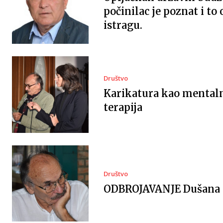
počinilac je poznat i to
istragu.
Društvo
Karikatura kao mental
terapija
Društvo
ODBROJAVANJE Dušana P