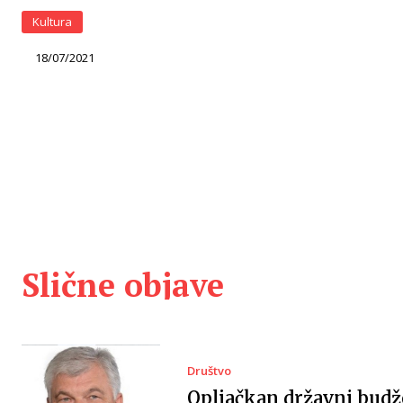
Kultura
18/07/2021
Slične objave
Društvo
Opljačkan državni budž