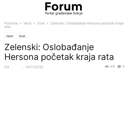
Početna
Vesti
Svet
Zelenski: Oslobađanje Hersona početak kraja
rata
Vesti
Svet
Zelenski: Oslobađanje
Hersona početak kraja rata
48
0
Od
Forum
-
14/11/2022