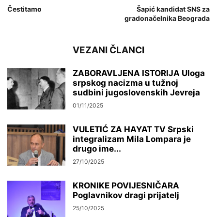
Čestitamo
Šapić kandidat SNS za
gradonačelnika Beograda
VEZANI ČLANCI
ZABORAVLJENA ISTORIJA Uloga
srpskog nacizma u tužnoj
sudbini jugoslovenskih Jevreja
01/11/2025
VULETIĆ ZA HAYAT TV Srpski
integralizam Mila Lompara je
drugo ime...
27/10/2025
KRONIKE POVIJESNIČARA
Poglavnikov dragi prijatelj
25/10/2025