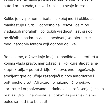
autoritarnih vođa, u stvari realizuju svoje interese.
Koliko je ovaj binom prisutan, u kojoj meri i obliku se
manifestuje u Srbiji, odnosno na Kosovu, osim od
vladajućih moralnih i političkih vrednosti, zavisi i od
bezličnih standarda vlasti i neshvatljive tolerancije
međunarodnih faktora koji donose odluke.
Bez dileme, države koje imaju konsolidovan identitet u
kojima vlada pravo, meritokracija i konkurentnost, a ne
kleptokratija – poput Srbije i Kosova, onemogućavaju
ambijent gde odlučuje razarajući binom autoritarne i
poltronske vlasti. Ali aktuelne naizmenične pojave
korupcije i organizovanog kriminala i ugrožavanja ljudskih
prava u Srbiji i na Kosovu su dokaz da još uvek nismo
pelcovani od iste bolesti!