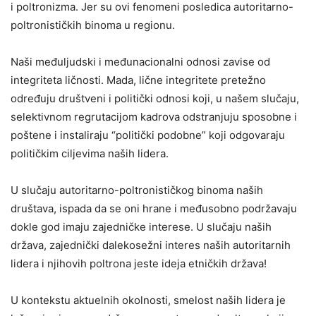
i poltronizma. Jer su ovi fenomeni posledica autoritarno-
poltronističkih binoma u regionu.
Naši međuljudski i međunacionalni odnosi zavise od
integriteta ličnosti. Mada, lične integritete pretežno
određuju društveni i politički odnosi koji, u našem slučaju,
selektivnom regrutacijom kadrova odstranjuju sposobne i
poštene i instaliraju “politički podobne” koji odgovaraju
političkim ciljevima naših lidera.
U slučaju autoritarno-poltronističkog binoma naših
društava, ispada da se oni hrane i međusobno podržavaju
dokle god imaju zajedničke interese. U slučaju naših
država, zajednički dalekosežni interes naših autoritarnih
lidera i njihovih poltrona jeste ideja etničkih država!
U kontekstu aktuelnih okolnosti, smelost naših lidera je