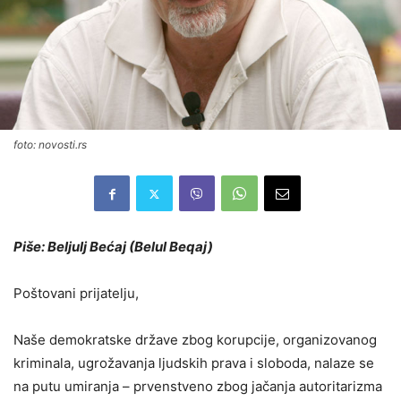
foto: novosti.rs
Piše: Beljulj Bećaj (Belul Beqaj)
Poštovani prijatelju,
Naše demokratske države zbog korupcije, organizovanog
kriminala, ugrožavanja ljudskih prava i sloboda, nalaze se
na putu umiranja – prvenstveno zbog jačanja autoritarizma