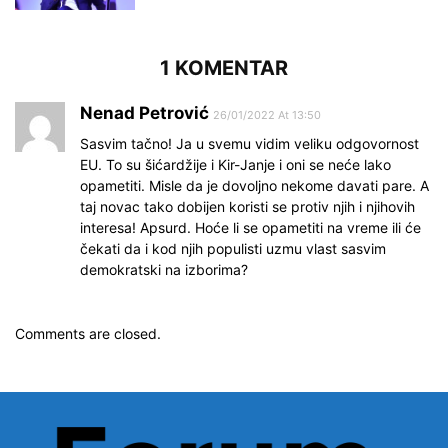
1 KOMENTAR
Nenad Petrović
26/01/2022 At 13:50
Sasvim tačno! Ja u svemu vidim veliku odgovornost
EU. To su šićardžije i Kir-Janje i oni se neće lako
opametiti. Misle da je dovoljno nekome davati pare. A
taj novac tako dobijen koristi se protiv njih i njihovih
interesa! Apsurd. Hoće li se opametiti na vreme ili će
čekati da i kod njih populisti uzmu vlast sasvim
demokratski na izborima?
Comments are closed.