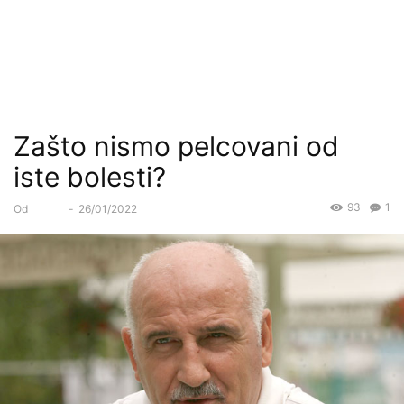
Zašto nismo pelcovani od
iste bolesti?
93
1
Od
Forum
-
26/01/2022