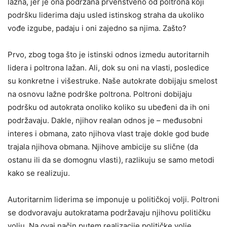
lažna, jer je ona podržana prvenstveno od poltrona koji
podršku liderima daju usled istinskog straha da ukoliko
vođe izgube, padaju i oni zajedno sa njima. Zašto?
Prvo, zbog toga što je istinski odnos izmedu autoritarnih
lidera i poltrona lažan. Ali, dok su oni na vlasti, posledice
su konkretne i višestruke. Naše autokrate dobijaju smelost
na osnovu lažne podrške poltrona. Poltroni dobijaju
podršku od autokrata onoliko koliko su ubeđeni da ih oni
podržavaju. Dakle, njihov realan odnos je – međusobni
interes i obmana, zato njihova vlast traje dokle god bude
trajala njihova obmana. Njihove ambicije su slične (da
ostanu ili da se domognu vlasti), razlikuju se samo metodi
kako se realizuju.
Autoritarnim liderima se imponuje u političkoj volji. Poltroni
se dodvoravaju autokratama podržavaju njihovu političku
volju. Na ovaj način putem realizacije političke volje