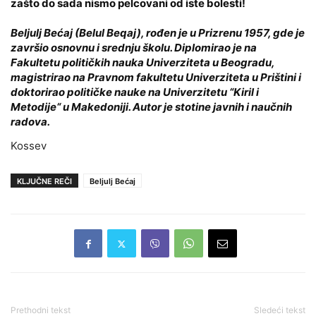
zašto do sada nismo pelcovani od iste bolesti!
Beljulj Bećaj (Belul Beqaj), rođen je u Prizrenu 1957, gde je
završio osnovnu i srednju školu. Diplomirao je na
Fakultetu političkih nauka Univerziteta u Beogradu,
magistrirao na Pravnom fakultetu Univerziteta u Prištini i
doktorirao političke nauke na Univerzitetu “Kiril i
Metodije“ u Makedoniji. Autor je stotine javnih i naučnih
radova.
Kossev
KLJUČNE REČI
Beljulj Bećaj
Prethodni tekst
Sledeći tekst