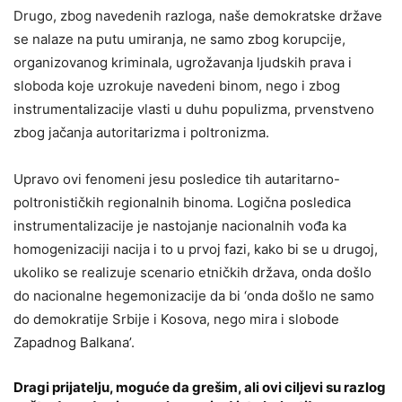
Drugo, zbog navedenih razloga, naše demokratske države
se nalaze na putu umiranja, ne samo zbog korupcije,
organizovanog kriminala, ugrožavanja ljudskih prava i
sloboda koje uzrokuje navedeni binom, nego i zbog
instrumentalizacije vlasti u duhu populizma, prvenstveno
zbog jačanja autoritarizma i poltronizma.
Upravo ovi fenomeni jesu posledice tih autaritarno-
poltronističkih regionalnih binoma. Logična posledica
instrumentalizacije je nastojanje nacionalnih vođa ka
homogenizaciji nacija i to u prvoj fazi, kako bi se u drugoj,
ukoliko se realizuje scenario etničkih država, onda došlo
do nacionalne hegemonizacije da bi ‘onda došlo ne samo
do demokratije Srbije i Kosova, nego mira i slobode
Zapadnog Balkana’.
Dragi prijatelju, moguće da grešim, ali ovi ciljevi su razlog