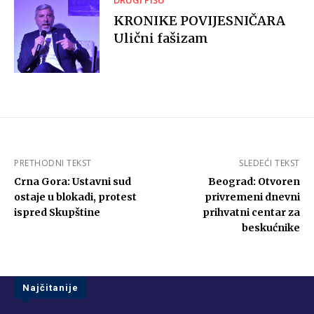
KRONIKE POVIJESNIČARA
Ulični fašizam
PRETHODNI TEKST
SLEDEĆI TEKST
Crna Gora: Ustavni sud
Beograd: Otvoren
ostaje u blokadi, protest
privremeni dnevni
ispred Skupštine
prihvatni centar za
beskućnike
Najčitanije