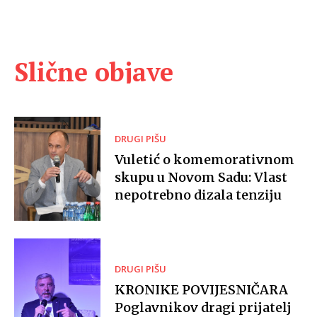
Slične objave
DRUGI PIŠU
Vuletić o komemorativnom
skupu u Novom Sadu: Vlast
nepotrebno dizala tenziju
DRUGI PIŠU
KRONIKE POVIJESNIČARA
Poglavnikov dragi prijatelj