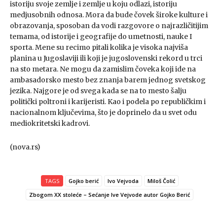
istoriju svoje zemlje i zemlje u koju odlazi, istoriju
medjusobnih odnosa. Mora da bude čovek široke kulture i
obrazovanja, sposoban da vodi razgovore o najrazličitijim
temama, od istorije i geografije do umetnosti, nauke I
sporta. Mene su recimo pitali kolika je visoka najviša
planina u Jugoslaviji ili koji je jugoslovenski rekord u trci
na sto metara. Ne mogu da zamislim čoveka koji ide na
ambasadorsko mesto bez znanja barem jednog svetskog
jezika. Najgore je od svega kada se na to mesto šalju
politički poltroni i karijeristi. Kao i podela po republičkim i
nacionalnom ključevima, što je doprinelo da u svet odu
mediokritetski kadrovi.
(nova.rs)
TAGS
Gojko berić
Ivo Vejvoda
Miloš Čolić
Zbogom XX stoleće – Sećanje Ive Vejvode autor Gojko Berić