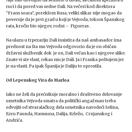
Nije bilo dovoljno da sednete u divan, sa čašom aperitiva u
ruci i da pored vas sedne Dali. Na večeri kod direktora
“Frans soara”, poreklom Rusa, veliki slikar nije mogao da
poveruje da je prvi grad u koji je Vejvoda, tokom Španskog
rata, kročio bio njegov, rodni – Figueras .
Na ulazu u trpezariju Dali insistira da naš ambasador ima
prednost na šta mu Vejvoda odgovorio da je on običan
državni službenik dok je on, Dali večan kao i njegove slike.
Znate vi ste vlast, rekao mu je Dali. Ja i Franka poštujem jer
je na vlasti. Pa ipak Španija je Daliju to oprostila.
Od Lepenskog Vira do Marloa
Iako ne želi da prećutkuje moralno i društveno delovanje
umetnika Vejvoda smatra da politički angažman treba
odvojiti od stvaralačkog dela umetnika navodeći Selina,
Ezru Paunda, Hamsuna, Dalija, Krležu, Crnjanskog i
Andrića.