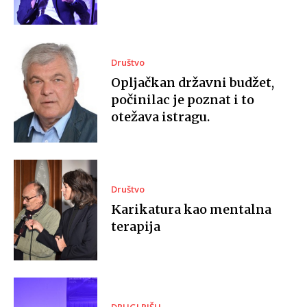
Društvo
Opljačkan državni budžet,
počinilac je poznat i to
otežava istragu.
Društvo
Karikatura kao mentalna
terapija
DRUGI PIŠU