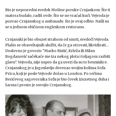
Bio je neposredni svedok Mošine poruke Crnjaskom: Što ti
matora budalo, radiš ovde. Što se ne vraćaš kući. Vejvoda je
pozvao Crnjanskog u ambasadu što je ovaj odbio. Našli su
se u jednom običnom engleskom restoranu.
Crnjanski je bio obuzet strahom od smrti, svedoči Vejvoda.
Plašio se obaveštajnih službi, da će ga otrovati, likvidirati…
Doslovno je govorio “Marko Ristić, Krleža ili Milan
Bogdanović sačekaće me iza nekog plota i toljagom razbiti
glavu”. Vejvoda, nije uspeo da ga uveri da su to besmislice.
Crnjanskog je u Jugoslaviju dovezao svojim kolima Srđa
Prica, koji je posle Vejvode došao u London. Po rečima
Berićevog sagovornika Srđa je bio čovek izuzetnog duha i
šarma i prosto je osvojio Crnjanskog.