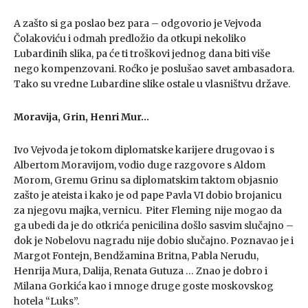
A zašto si ga poslao bez para – odgovorio je Vejvoda
Čolakoviću i odmah predložio da otkupi nekoliko
Lubardinih slika, pa će ti troškovi jednog dana biti više
nego kompenzovani. Roćko je poslušao savet ambasadora.
Tako su vredne Lubardine slike ostale u vlasništvu države.
Moravija, Grin, Henri Mur…
Ivo Vejvoda je tokom diplomatske karijere drugovao i s
Albertom Moravijom, vodio duge razgovore s Aldom
Morom, Gremu Grinu sa diplomatskim taktom objasnio
zašto je ateista i kako je od pape Pavla VI dobio brojanicu
za njegovu majka, vernicu. Piter Fleming nije mogao da
ga ubedi da je do otkrića penicilina došlo sasvim slučajno –
dok je Nobelovu nagradu nije dobio slučajno. Poznavao je i
Margot Fontejn, Bendžamina Britna, Pabla Nerudu,
Henrija Mura, Dalija, Renata Gutuza … Znao je dobro i
Milana Gorkića kao i mnoge druge goste moskovskog
hotela “Luks”.