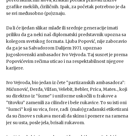
pored latiničnih slova, kratkih poruka prihvati izazov
grafike mekših, ćiriličnih. Ipak, za početak potrebno je da
se svi međusobno (po)znaju.
Da li će ijedan slikar mlađe ili srednje generacije imati
priliku da ga neki naš diplomatski predstavnik upozna sa
kolegom svetskog formata. Ljuba Popović, nije zaboravio
da ga je sa Salvadorom Dalijem 1971. upoznao
jugoslovenski ambasador Ivo Vejvoda. Taj susret je prema
Popovićevim rečima uticao i na respektabilnost njegove
karijere.
Ivo Vejvoda, bio jedan iz čete “partizanskih ambasadora”:
Mićunović, Đerđa, Vilfan, Velebit, Bebler, Prica, Mates.., koji
su direktno iz “šume” i uniforme uskočili u frakove a
“titovku” zamenili za cilindre i bele rukavice. To su isti oni
“šumci” koji su vica, fore, radi (malo)građanski etiketirani
da su činove s rukava morali da skinu i pomere na ramena
jer su usta, posle jela, brisali rukavom.