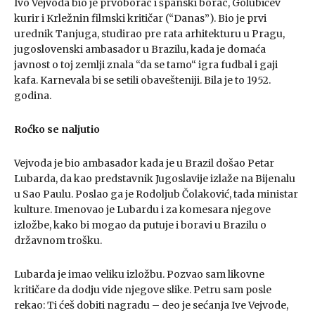
Ivo Vejvoda bio je prvoborac i španski borac, Golubićev
kurir i Krležnin filmski kritičar (“Danas”). Bio je prvi
urednik Tanjuga, studirao pre rata arhitekturu u Pragu,
jugoslovenski ambasador u Brazilu, kada je domaća
javnost o toj zemlji znala “da se tamo“ igra fudbal i gaji
kafa. Karnevala bi se setili obavešteniji. Bila je to 1952.
godina.
Roćko se naljutio
Vejvoda je bio ambasador kada je u Brazil došao Petar
Lubarda, da kao predstavnik Jugoslavije izlaže na Bijenalu
u Sao Paulu. Poslao ga je Rodoljub Čolaković, tada ministar
kulture. Imenovao je Lubardu i za komesara njegove
izložbe, kako bi mogao da putuje i boravi u Brazilu o
državnom trošku.
Lubarda je imao veliku izložbu. Pozvao sam likovne
kritičare da dodju vide njegove slike. Petru sam posle
rekao: Ti ćeš dobiti nagradu – deo je sećanja Ive Vejvode,