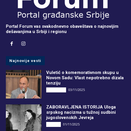
Portal Forum vas svakodnevno obaveštava o najnovijim
dešavanjima u Srbiji i regionu
Najnovije vesti
Vuletić o komemorativnom skupu u
Novom Sadu: Vlast nepotrebno dizala
tenziju
03/11/2025
DRUGI PIŠU
ZABORAVLJENA ISTORIJA Uloga
srpskog nacizma u tužnoj sudbini
jugoslovenskih Jevreja
01/11/2025
Društvo