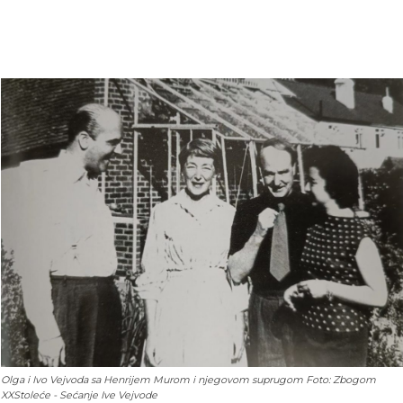
Olga i Ivo Vejvoda sa Henrijem Murom i njegovom suprugom Foto: Zbogom
XXStoleće - Sećanje Ive Vejvode