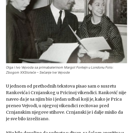
Olga i Ivo Vejvoda sa primabalerinom Margot Fontejn u Londonu Foto:
Zbogom XXStoleće – Sećanje Ive Vejvode
U jednom od prethodnih tekstova pisao sam o susretu
Rankovića i Crnjanskog u Pricinoj vikendici. Ranković nije
naveo da je sa njim bio i jedan udbaš koji je, kako je Prica
preneo Vejvodi, u njegvoj vikendici recitovao pred
Crnjanskim njegove stihove. Crnjanski je i dalje mislio da
je sve bilo izrežirano.