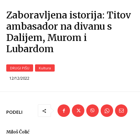
Zaboravljena istorija: Titov
ambasador na divanu s
Dalijem, Murom i
Lubardom
DRUGI PIŠU
Kultura
12/12/2022
PODELI
Miloš Čolić