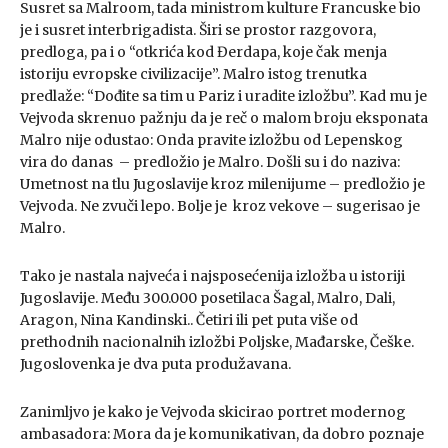
Susret sa Malroom, tada ministrom kulture Francuske bio
je i susret interbrigadista. Širi se prostor razgovora,
predloga, pa i o “otkrića kod Đerdapa, koje čak menja
istoriju evropske civilizacije”. Malro istog trenutka
predlaže: “Dođite sa tim u Pariz i uradite izložbu”. Kad mu je
Vejvoda skrenuo pažnju da je reč o malom broju eksponata
Malro nije odustao: Onda pravite izložbu od Lepenskog
vira do danas – predložio je Malro. Došli su i do naziva:
Umetnost na tlu Jugoslavije kroz milenijume – predložio je
Vejvoda. Ne zvuči lepo. Bolje je kroz vekove – sugerisao je
Malro.
Tako je nastala najveća i najsposećenija izložba u istoriji
Jugoslavije. Među 300.000 posetilaca Šagal, Malro, Dali,
Aragon, Nina Kandinski.. Četiri ili pet puta više od
prethodnih nacionalnih izložbi Poljske, Mađarske, Češke.
Jugoslovenka je dva puta produžavana.
Zanimljvo je kako je Vejvoda skicirao portret modernog
ambasadora: Mora da je komunikativan, da dobro poznaje