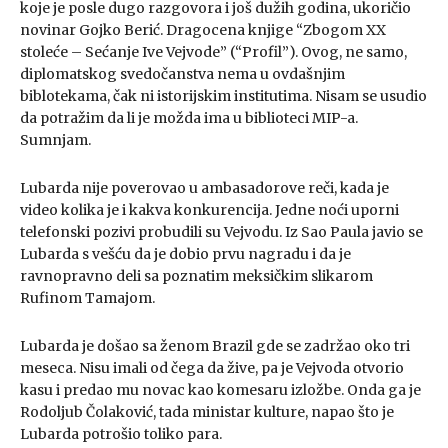
koje je posle dugo razgovora i još dužih godina, ukoričio
novinar Gojko Berić. Dragocena knjige “Zbogom XX
stoleće – Sećanje Ive Vejvode” (“Profil”). Ovog, ne samo,
diplomatskog svedočanstva nema u ovdašnjim
biblotekama, čak ni istorijskim institutima. Nisam se usudio
da potražim da li je možda ima u biblioteci MIP-a.
Sumnjam.
Lubarda nije poverovao u ambasadorove reči, kada je
video kolika je i kakva konkurencija. Jedne noći uporni
telefonski pozivi probudili su Vejvodu. Iz Sao Paula javio se
Lubarda s vešću da je dobio prvu nagradu i da je
ravnopravno deli sa poznatim meksičkim slikarom
Rufinom Tamajom.
Lubarda je došao sa ženom Brazil gde se zadržao oko tri
meseca. Nisu imali od čega da žive, pa je Vejvoda otvorio
kasu i predao mu novac kao komesaru izložbe. Onda ga je
Rodoljub Čolaković, tada ministar kulture, napao što je
Lubarda potrošio toliko para.