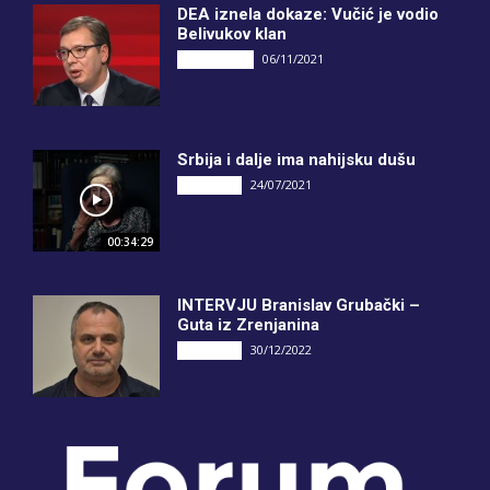
DEA iznela dokaze: Vučić je vodio
Belivukov klan
06/11/2021
DRUGI PIŠU
Srbija i dalje ima nahijsku dušu
24/07/2021
INTERVJU
00:34:29
INTERVJU Branislav Grubački –
Guta iz Zrenjanina
30/12/2022
INTERVJU