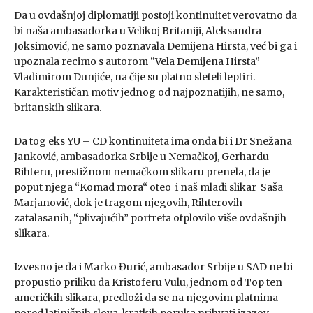
Da u ovdašnjoj diplomatiji postoji kontinuitet verovatno da
bi naša ambasadorka u Velikoj Britaniji, Aleksandra
Joksimović, ne samo poznavala Demijena Hirsta, već bi ga i
upoznala recimo s autorom “Vela Demijena Hirsta”
Vladimirom Dunjiće, na čije su platno sleteli leptiri.
Karakterističan motiv jednog od najpoznatijih, ne samo,
britanskih slikara.
Da tog eks YU – CD kontinuiteta ima onda bi i Dr Snežana
Janković, ambasadorka Srbije u Nemačkoj, Gerhardu
Rihteru, prestižnom nemačkom slikaru prenela, da je
poput njega “Komad mora“ oteo i naš mladi slikar Saša
Marjanović, dok je tragom njegovih, Rihterovih
zatalasanih, “plivajućih” portreta otplovilo više ovdašnjih
slikara.
Izvesno je da i Marko Đurić, ambasador Srbije u SAD ne bi
propustio priliku da Kristoferu Vulu, jednom od Top ten
američkih slikara, predloži da se na njegovim platnima