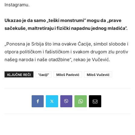
Instagramu.
Ukazao je da samo „teški monstrumi“ mogu da „prave
sačekuše, maltretiraju i fizički napadnu jednog mladića“.
„Ponosna je Srbija što ima ovakve Ćacije, simbol slobode i
otpora političkom i fašističkom i svakom drugom zlu protiv
našeg naroda i naše otadžbine“, rekao je Vučević.
KLJUČNE REČI
"ćaciji"
Miloš Pavlović
Miloš Vučević