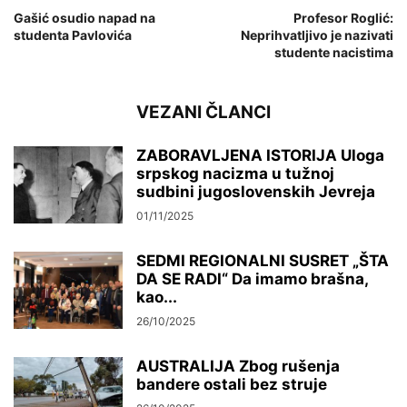
Gašić osudio napad na
Profesor Roglić:
studenta Pavlovića
Neprihvatljivo je nazivati
studente nacistima
VEZANI ČLANCI
ZABORAVLJENA ISTORIJA Uloga
srpskog nacizma u tužnoj
sudbini jugoslovenskih Jevreja
01/11/2025
SEDMI REGIONALNI SUSRET „ŠTA
DA SE RADI“ Da imamo brašna,
kao...
26/10/2025
AUSTRALIJA Zbog rušenja
bandere ostali bez struje