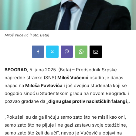
Miloš Vučević (Foto: Beta)
BEOGRAD
, 5. juna 2025. (Beta) – Predsednik Srpske
napredne stranke (SNS)
Miloš Vučević
osudio je danas
napad na
Miloša Pavlovića
i još dvojicu studenata koji se
dogodio sinoć u Studentskom gradu na novom Beogradu i
pozvao građane da „
dignu glas protiv nacističkih falangi
„.
„Pokušali su da ga linčuju samo zato što ne misli kao oni,
samo zato što ne pljuje i ne gazi zastavu svoje otadžbine,
samo zato što želi da uči“, naveo je Vučević u objavi na