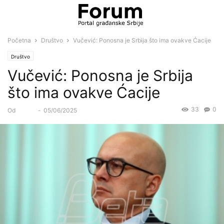
Početna
Društvo
Vučević: Ponosna je Srbija što ima ovakve Ćacije
Društvo
Vučević: Ponosna je Srbija
što ima ovakve Ćacije
33
0
Od
Forum
-
05/06/2025