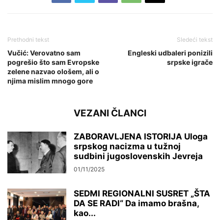
Prethodni tekst
Sledeći tekst
Vučić: Verovatno sam
Engleski udbaleri ponizili
pogrešio što sam Evropske
srpske igrače
zelene nazvao ološem, ali o
njima mislim mnogo gore
VEZANI ČLANCI
ZABORAVLJENA ISTORIJA Uloga
srpskog nacizma u tužnoj
sudbini jugoslovenskih Jevreja
01/11/2025
SEDMI REGIONALNI SUSRET „ŠTA
DA SE RADI“ Da imamo brašna,
kao...