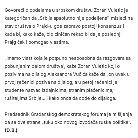
Govoreći o podelama u srpskom društvu Zoran Vuletić je
kategoričan da „Srbija apsolutno nije podeljena“, misleći na
stav društva o Prajd-u gde zapravo postoji konsenzus i
kada bi, kako kaže, bio ciničan rekao bi da je poslednji
Prajg čak i pomogao vlastima.
„Imamo vlast koja je potpuno nesposobna da razgovara sa
pobunjenim delom društva“, kaže Zoran Vuletić koji o
pozivima na dijalog Aleksandra Vučića kaže da „on uvek u
prvoj rečenici poziva na dijalog, a u petoj rečenici je
studente nazvao izdajnicima, stranim plaćenicima,
rušiteljima Srbije… i kako onda da dođe do dijaloga.
Predsednik Građanskog demokratskog foruma je mišljenja
da se dve strane „tuku oko novog izvođača ruske politike“.
(D. B.)