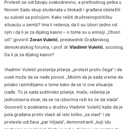
Protesti se održavaju svakodnevno, a prethodnog petka u
Novom Sadu skup studenata u blokadi i građana obeležili
su sukobi sa policijom. Kako rešiti društvenopolitičku
situaciju u zemlji? Ima li rešenja, da li su izbori jedno od
njih i da li je za dijalog kasno – o tome su u emisiji „Otvori
oči“ govorili
Zoran Vuletić
, predsednik Građanskog
demokratskog foruma, i prof. dr
Vladimir Vuletić
, sociolog.
Da li je za dijalog kasno?
Vladimir Vuletić postavlja pitanje „protest protiv čega“ i da
uvek može da se nađe povod. „Mislim da je sada vreme da
polako razmišljamo o tome kako da se iz ove situacije
izađe. To je sada suštinsko pitanje. Inače, rešenje je
jednostavna stvar, da se na izborima reši ko će da vlada“.
Govoreći o podelama u društvu Vladimir Vuletić kaže da je
pola građana protiv vlasti ali isto toliko „za vlast“ i da
proteste održava „par hiljada“, demonstranti „koji idu