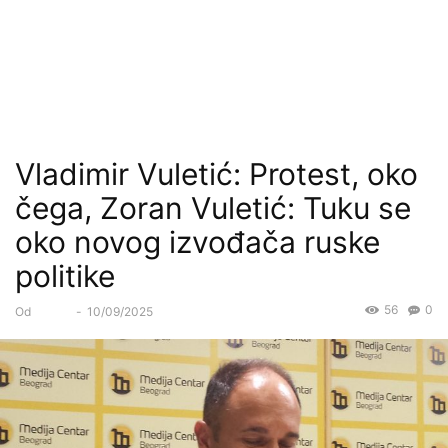
Vladimir Vuletić: Protest, oko
čega, Zoran Vuletić: Tuku se
oko novog izvođača ruske
politike
56
0
Od
Forum
-
10/09/2025