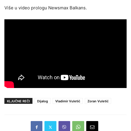
Više u video prologu Newsmax Balkans.
KLJUČNE REČI
Dijalog
Vladimir Vuletić
Zoran Vuletić