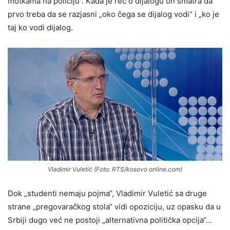
motkama na policiju“. Kada je reč o dijalogu on smatra da
prvo treba da se razjasni „oko čega se dijalog vodi“ i „ko je
taj ko vodi dijalog.
Vladimir Vuletić (Foto: RTS/kosovo online.com)
Dok „studenti nemaju pojma“, Vladimir Vuletić sa druge
strane „pregovaračkog stola“ vidi opoziciju, uz opasku da u
Srbiji dugo već ne postoji „alternativna politička opcija“…