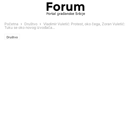
Početna
Društvo
Vladimir Vuletić: Protest, oko čega, Zoran Vuletić:
Tuku se oko novog izvođača...
Društvo